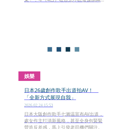
場演唱會，門票全數秒殺，連包廂也坐
滿，預計將與2.2萬名歌迷共度珍貴時
光。出道短短兩年，她將首次海外演唱
會獻給台灣，更感性表示：「比起把大
家當成觀眾、歌迷，我更覺得我們是一
起在努力過生活的夥伴。」並在大銀幕
上以繁體中文呈現，讓歌迷以掌聲與尖
叫回應支持。
娛樂
日本26歲創作歌手出道拍AV！
「全新方式展現自我」
2026.02.24 15:53
日本大阪創作歌手七瀨温宣布AV出道，
處女作主打清新風格，甚至全身包緊緊
營造反差感，馬上引發老司機們關注。