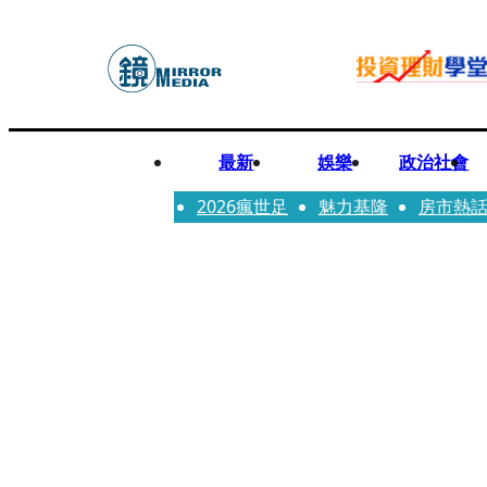
最新
娛樂
政治社會
2026瘋世足
魅力基隆
房市熱