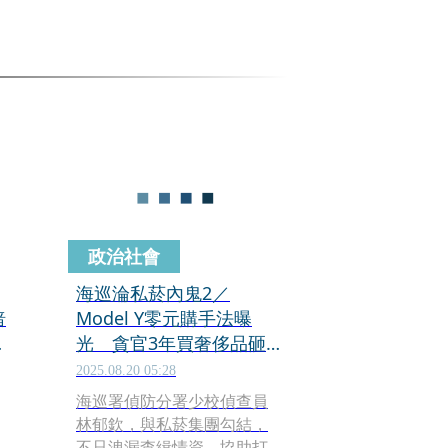
政治社會
海巡淪私菸內鬼2／
暗
Model Y零元購手法曝
直
光 貪官3年買奢侈品砸
逾700萬
2025.08.20 05:28
海巡署偵防分署少校偵查員
林郁欽，與私菸集團勾結，
不只洩漏查緝情資，協助打