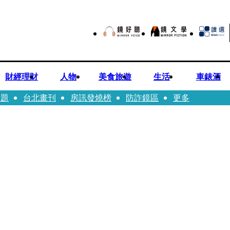
財經理財
人物
美食旅遊
生活
車錶酒
話題
台北畫刊
房訊發燒榜
防詐鏡區
更多