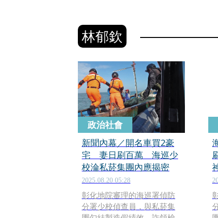
林郁欽
政治社會
新聞內幕／開名車買2豪
宅 妻日刷百萬 海巡少
校淪私菸集團內應揭密
2025.08.20 05:28
2
彰化地院審理的海巡署偵防
分署少校偵查員，與私菸集
團勾結製造假績效、詐領檢