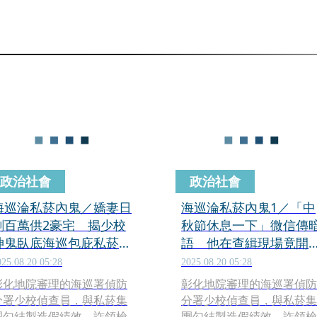
政治社會
政治社會
海巡淪私菸內鬼／嬌妻日
海巡淪私菸內鬼1／「中
刷百萬供2豪宅 揭少校
秋節休息一下」微信傳
神鬼臥底海巡包庇私菸集
語 他在查緝現場竟開
團
播通風報信
025.08.20 05:28
2025.08.20 05:28
彰化地院審理的海巡署偵防
彰化地院審理的海巡署偵防
分署少校偵查員，與私菸集
分署少校偵查員，與私菸集
團勾結製造假績效、詐領檢
團勾結製造假績效、詐領檢