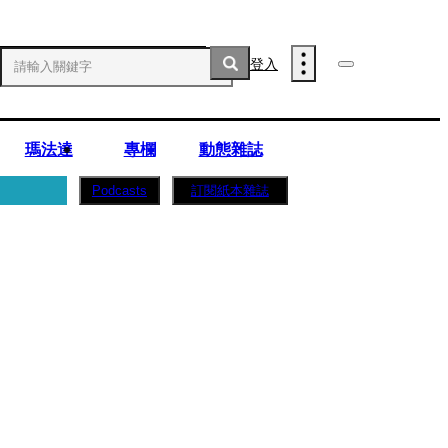
登入
瑪法達
專欄
動態雜誌
訂閱紙本雜誌
Podcasts