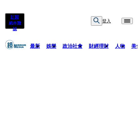
訂閱
登入
紙本雜
誌
最新
娛樂
政治社會
財經理財
人物
美