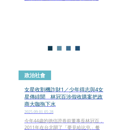
券一億多元，遭判刑4年2個月，沒想到
官司還在上訴中，他又捲入詐騙爭議。
劉姓友人指控，林以開餐廳為由，騙他
投資150萬元，事後店沒開成，他向林
討錢，林竟說150萬元是劉還他的欠
款，不肯認帳，經過訴訟，劉才把錢拿
回來。由於林最近又在揪投資，劉決定
踢爆此事，提醒大家不要上當。
政治社會
女星收割機詐財1／少年得志與4女
星傳緋聞 林冠百涉假收購案把政
商大咖拖下水
2025.09.01 05:28
今年44歲的德信證券前董事長林冠百，
2011年在台北開了「夢見哈比屯」餐