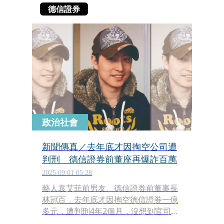
德信證券
政治社會
新聞傳真／去年底才因掏空公司遭
判刑 德信證券前董座再爆詐百萬
2025.09.01 05:28
藝人袁艾菲前男友、德信證券前董事長
林冠百，去年底才因掏空德信證券一億
多元，遭判刑4年2個月，沒想到官司還
在上訴中，他又捲入詐騙爭議。劉姓友