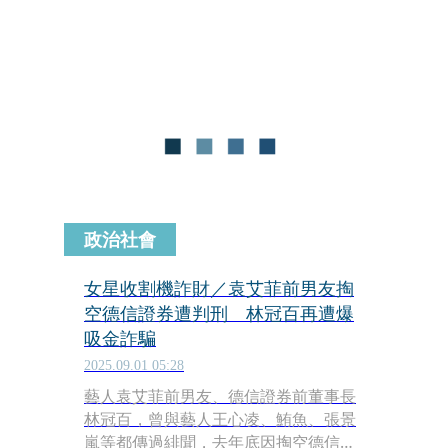
人指控，林以開餐廳為由，騙他投資
150萬元，事後店沒開成，他向林討
錢，林竟說150萬元是劉還他的欠款，
不肯認帳，經過訴訟，劉才把錢拿回
來。由於林最近又在揪投資，劉決定踢
爆此事，提醒大家不要上當。
政治社會
女星收割機詐財／袁艾菲前男友掏
空德信證券遭判刑 林冠百再遭爆
吸金詐騙
2025.09.01 05:28
藝人袁艾菲前男友、德信證券前董事長
林冠百，曾與藝人王心凌、鮪魚、張景
嵐等都傳過緋聞，去年底因掏空德信證