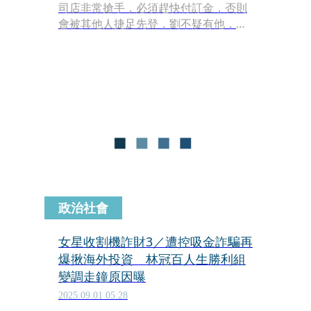
司店非常搶手，必須趕快付訂金，否則
會被其他人捷足先登，劉不疑有他，交
出支票，但林的帳戶因捲入官司不能使
用，所以林與小志提議將錢存入小志帳
戶兌現。
政治社會
女星收割機詐財3／遭控吸金詐騙再
爆揪海外投資 林冠百人生勝利組
變調走鐘原因曝
2025.09.01 05:28