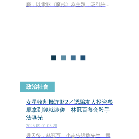
廳，以電影《魔戒》為主題，吸引許多
消費者上門，也因此認識不少藝人及政
商二代，不僅跟基隆市長謝國樑、秀泰
集團小開廖偉銘交情好，還曾與女星袁
艾菲交往4年，並與藝人王心凌、鮪
魚、張景嵐等都傳過緋聞，猶如女星收
割機。後來林搭上中國金主，只開過餐
廳的他，2017年竟空降成為德信證券董
事長。
政治社會
女星收割機詐財2／誘騙友人投資餐
廳拿到錢就裝傻 林冠百養套殺手
法曝光
2025.09.01 05:28
幾天後，林冠百、小志告訴劉先生，壽