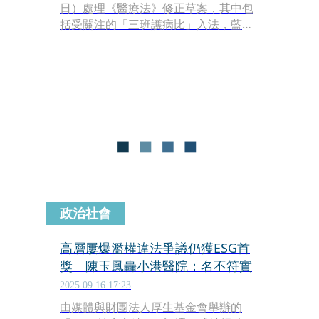
日）處理《醫療法》修正草案，其中包
括受關注的「三班護病比」入法，藍綠
白都支持，但各自有提出自己的版本，
藍白經協商後無法達成共識，各自拆
夥，民眾黨立委邱慧洳被拍到在場外痛
哭失聲。下午院會進行表決時，民眾黨
團版本僅得到自己的8票，藍委全數不
投票，國民黨團的版本則得到藍白60
票，完成三讀。
政治社會
高層屢爆濫權違法爭議仍獲ESG首
獎 陳玉鳳轟小港醫院：名不符實
2025.09.16 17:23
由媒體與財團法人厚生基金會舉辦的