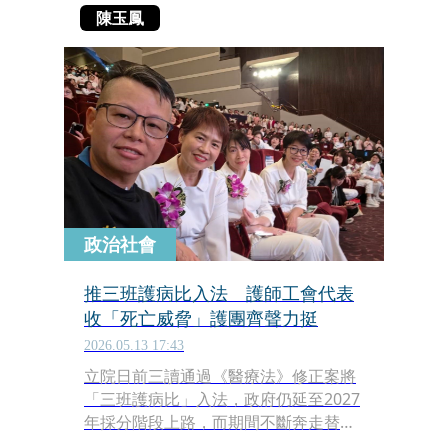
陳玉鳳
政治社會
推三班護病比入法 護師工會代表
收「死亡威脅」護團齊聲力挺
2026.05.13 17:43
立院日前三讀通過《醫療法》修正案將
「三班護病比」入法，政府仍延至2027
年採分階段上路，而期間不斷奔走替護
理人員爭取權益、揭露民進黨政府種種