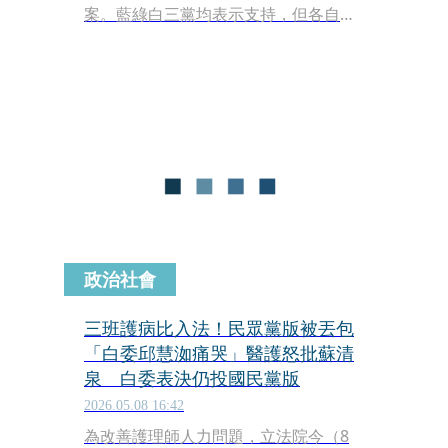
案。藍綠白三黨均表示支持，但各自皆
有提出版本，藍白在協商後沒有共識，
各自提版本，有護理背景的民眾黨立委
邱慧洳被拍到在場外痛哭失聲，但最終
回來仍對國民黨版投下贊成，這讓民進
黨立委難以理解，直呼已經徹底看不懂
這樣的「藍白合」了。
政治社會
三班護病比入法！民眾黨版被丟包
「白委邱慧洳痛哭」醫護怒批蘇清
泉 白委表決仍投國民黨版
2026.05.08 16:42
為改善護理師人力問題，立法院今（8