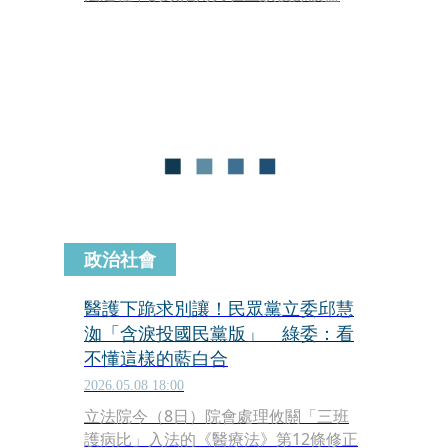
漾，原本推動成立諮詢委員會的民眾黨
立委邱慧洳10日發文痛批民進黨立委上
節目胡扯，還胡亂牽連護師工會顧問陳
玉鳳曾代表中國和平統一黨參選立委，
「講道理很難嗎？吵不過人家就又拿出
中共同路人那招來抹紅是不是！簡直莫
名其妙！」
政治社會
醫護下跪求別讓！民眾黨立委邱慧
洳「含淚投國民黨版」 綠委：看
不懂這樣的藍白合
2026.05.08 18:00
立法院今（8日）院會處理攸關「三班
護病比」入法的《醫療法》第12條修正