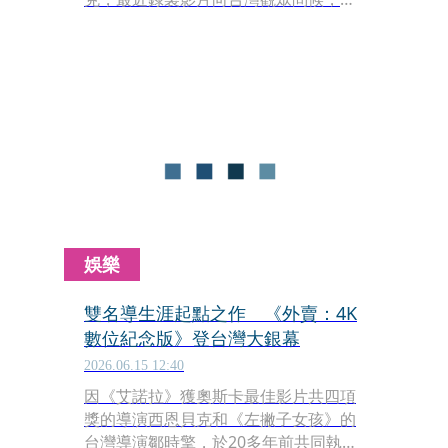
布他與台灣導演鄒時擎共同編劇和共同
執導的首部電影《外賣：4K數位紀念
版》將本週三（8日）在台上映。
娛樂
雙名導生涯起點之作 《外賣：4K
數位紀念版》登台灣大銀幕
2026.06.15 12:40
因《艾諾拉》獲奧斯卡最佳影片共四項
獎的導演西恩貝克和《左撇子女孩》的
台灣導演鄒時擎，於20多年前共同執導