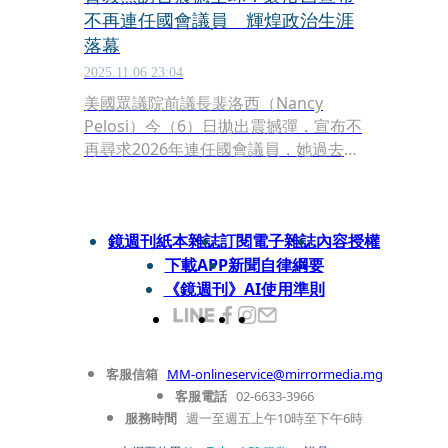
不再連任國會議員 輝煌政治生涯
落幕
2025.11.06 23:04
美國眾議院前議長裴洛西（Nancy
Pelosi）今（6）日拋出震撼彈，宣布不
再尋求2026年連任國會議員，她過去是
美國史上首位女姓眾議院議長，2022年
更曾決定訪台，成為了25年來首位訪問
台灣的美國眾院議長。
鏡週刊紙本雜誌
訂閱電子雜誌
內容授權
下載APP
新聞自律綱要
《鏡週刊》AI使用準則
客服信箱
MM-onlineservice@mirrormedia.mg
客服電話
02-6633-3966
服務時間
週一至週五上午10時至下午6時