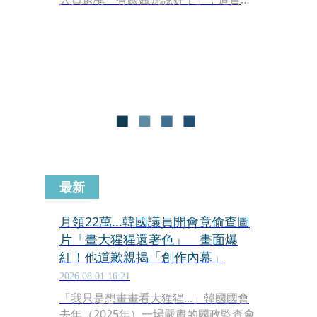
特權。對此陳昭姿回應說明，因上週五
摔傷導致頭部創傷，起床後出現頭暈、
嘔吐的情況，因此強忍身體不適去看
診，過程不清楚發生的情況，若造成民
眾誤會或不愉快甚至有插隊情事，她都
必須承擔責任並向社會大眾致歉。
最新
月領22萬...韓國議員開會竟偷查圖
片「畫大猩猩還著色」 畫面爆
紅！他道歉親揭「創作內幕」
2026.08.01 16:21
「我只是想畫畫看大猩猩...」韓國國會
去年（2025年）一場嚴肅的國政監查會