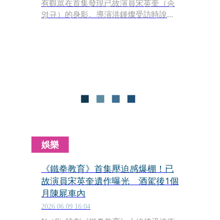
有觀眾在首集發現已故演員宋英奎（송
영규）的身影。導演洪鍾燦受訪時說，
自己在剪輯第一集時聽到了噩耗，這個
消息讓他非常地難過。
娛樂
《鐵拳教育》首集壓迫感爆棚！已
故演員宋英奎遺作曝光 酒駕後1個
月陳屍車內
2026.06.09 16:04