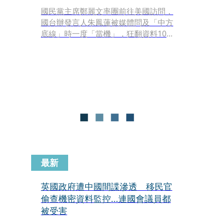
國民黨主席鄭麗文率團前往美國訪問，
國台辦發言人朱鳳蓮被媒體問及「中方
底線」時一度「當機」，狂翻資料10秒
才吐出「對待台灣對外交往的立場是一
貫的、明確的，即按一個中國原則處
理」。
最新
英國政府遭中國間諜滲透 移民官
偷查機密資料監控...連國會議員都
被受害