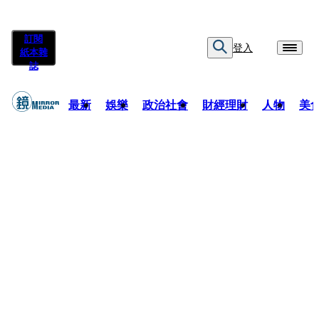
訂閱
登入
紙本雜
誌
最新
娛樂
政治社會
財經理財
人物
美