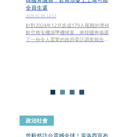
韓國會議員：若無混凝土土墩可能
全員生還
2026.01.09 14:53
針對2024年12月造成179人罹難的濟州
航空務安機場墜機慘案，南韓國會揭露
了一份令人震驚的政府委託調查報告。
根據跨黨派議會特別委員會成員金恩慧
（김은혜）週四（8日）發布的新聞稿
指出，模擬實驗顯示，這起重大傷亡事
故原本極大機率可以避免，關鍵就在於
跑道末端一處不符合國際安全標準的混
凝土土墩。
政治社會
曾毅然訪台震撼全球！裴洛西宣布