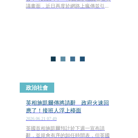
議畫面，近日再度於網路上瘋傳並引爆
韓國網友猛烈砲火。韓國執政黨「國民
力量」國會議員柳榮夏，竟在其他官員
發言之際，公然在座位上拿起鉛筆「手
繪大猩猩」，作畫過程全遭媒體鏡頭記
錄下來。面對輿論撻伐，柳榮夏已出面
致歉，並還原當時的真實情況。
政治社會
英相施凱爾傳將請辭 政府火速回
應了！接班人浮上檯面
2026.06.21 07:49
英國首相施凱爾預計於下週一宣布請
辭，並規會有序的卸任時間表，但英國