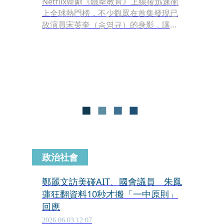
Netflix韓劇《鐵拳教育》上線後迅速衝
上全球熱門榜，不少觀眾在首集發現已
故演員宋英奎（송영규）的身影，讓劇
迷感慨萬千。宋英奎在劇中飾演國會議
員兼總統候選人劉光弼，利用權勢包庇
兒子的校園霸凌行為，將腐敗政客的虛
偽、自私與濫權詮釋得極具壓迫感，雖
戲分不多，仍成為首集焦點。觀眾紛紛
表示「看到名字就鼻酸」「還是那個熟
悉的宋英奎」。
政治社會
鄭麗文訪美碰AIT、國會議員 朱鳳
蓮狂翻資料10秒才搬「一中原則」
回應
2026.06.03 12:07