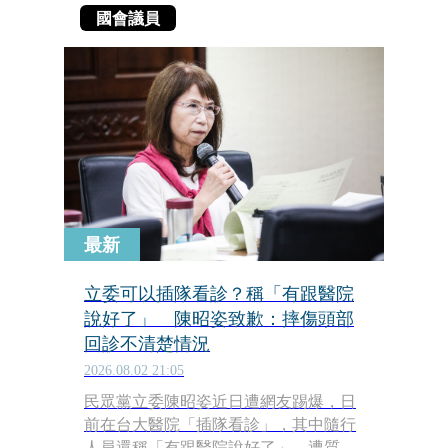
國會議員
最新
立委可以插隊看診？稱「有跟醫院
說好了」 陳昭姿致歉：摔傷頭部
回診不清楚情況
2026.08.02 21:05
民眾黨立委陳昭姿近日遭網友踢爆，日
前在台大醫院「插隊看診」，其中隨行
人員還稱「有跟醫院說好了」，遭質疑