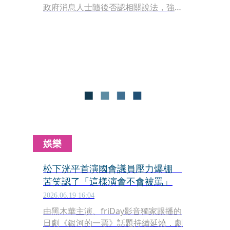
政府消息人士隨後否認相關說法，強調
施凱爾目前仍專注於政務、並無卸任計
畫。
娛樂
松下洸平首演國會議員壓力爆棚
苦笑認了「這樣演會不會被罵」
2026.06.19 16:04
由黑木華主演、friDay影音獨家跟播的
日劇《銀河的一票》話題持續延燒，劇