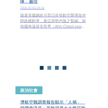
隊」威信
2026.03.04 20:54
隨著美國總統川普日前發動空襲導致伊
朗政權動盪，東亞局勢也隨之緊繃。南
韓國會議員安哲秀（Ahn Cheol-soo）
今早在臉書公開發文警告，當美方已開
始動用軍事力量介入國際政治時，南韓
必須做好「物理性更換北韓領導層」的
準備。他憂心指出，負責執行「斬首行
動」的南韓最精銳部隊「707特種任務
團」，正因去年的戒嚴風波面臨崩解危
機。
政治社會
濟航空難調查報告顯示「人禍」