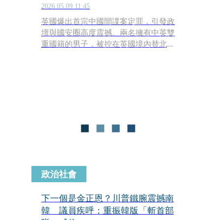
2026.05.09 11:45
英國爆出首宗中國間諜案定罪，引發政
壇與國安圈高度震撼。兩名擁有中英雙
重國籍的男子，被控在英國境內替北京
執行「影子警察」任務，監視流亡英國
的中國異議人士與支持香港民主運動的
國會議員，最終遭法院裁定罪名成立。
政治社會
下一個是金正恩？川普鐵腕震撼南
韓 議員疾呼：重振韓版「斬首部