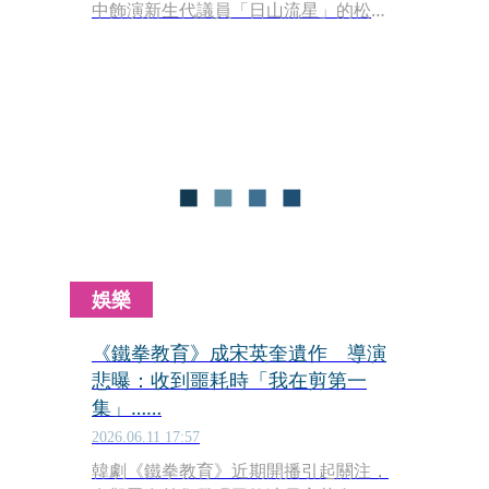
中飾演新生代議員「日山流星」的松下
洸平，首度挑戰國會議員角色。原本以
為是帥氣菁英型人物，沒想到實際演出
後卻發現角色個性相當獨特，甚至讓他
忍不住擔心：「這樣演會不會被罵？」
娛樂
《鐵拳教育》成宋英奎遺作 導演
悲曝：收到噩耗時「我在剪第一
集」……
2026.06.11 17:57
韓劇《鐵拳教育》近期開播引起關注，