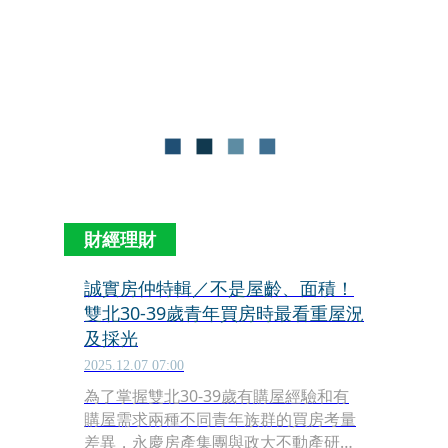
宅」雙軌並行，改善年輕族群居住問
題，並朝2030年興建1萬戶社宅的目標
穩步推進。
財經理財
誠實房仲特輯／不是屋齡、面積！
雙北30-39歲青年買房時最看重屋況
及採光
2025.12.07 07:00
為了掌握雙北30-39歲有購屋經驗和有
購屋需求兩種不同青年族群的買房考量
差異，永慶房產集團與政大不動產研究