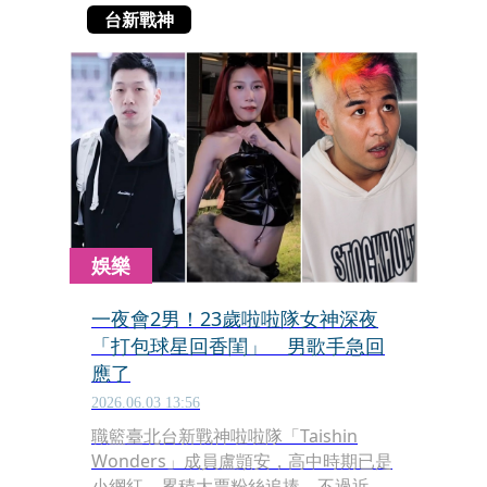
台新戰神
娛樂
一夜會2男！23歲啦啦隊女神深夜
「打包球星回香閨」 男歌手急回
應了
2026.06.03 13:56
職籃臺北台新戰神啦啦隊「Taishin
Wonders」成員盧顗安，高中時期已是
小網紅，累積大票粉絲追捧，不過近日