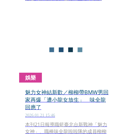
二代，讓她趕緊發出聲明否認到底並且
喊告。事件落幕不到半年，本刊日前拍
到網路經營粉絲有成的柳柳，線下出現
一名BMW男負責親暱接送，並且在她家
獨處了4小時之久。同時，近來柳柳已
被移除小龍女的幕後祕辛，也在圈內傳
得沸沸揚揚。
娛樂
魅力女神結新歡／柳柳帶BMW男回
家再爆「遭小龍女放生」 味全龍
回應了
2026.01.21 15:46
本刊21日報導職籃臺北台新戰神「魅力
女神」、職棒味全龍啦啦隊的成員柳柳