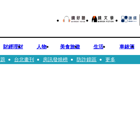
財經理財
人物
美食旅遊
生活
車錶酒
話題
台北畫刊
房訊發燒榜
防詐鏡區
更多