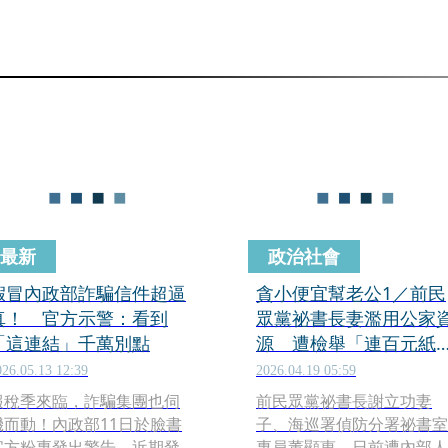
最新
政治社會
假冒內政部詐騙信件超逼
貪小便宜幫老公1／前民
真！ 官方示警：看到
眾黨祕書長妻濫用公家
「這連結」千萬別點
源 遭檢舉「連百元紙
郵資也要貪」
026.05.13 12:39
2026.04.19 05:59
報稅季來臨，詐騙集團也伺
前民眾黨祕書長謝立功妻
機而動！內政部11日於臉書
子、海巡署偵防分署祕書室
官方粉專發出警告，近期發
專員董顯惠，日前遭內部人