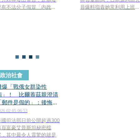
現有不法分子假冒「內政部
員爆料指責她常利用上班時
憑證管理中心」名義發送電
間，私下處理謝立功個人私
子郵件，企圖誘騙民眾點擊
務，甚至還竊用分署的專用
惡意連結。內政部強調，官
郵件紙箱，幫謝寄送個人物
方絕不會以電子郵件方式要
件，指控董領國家俸祿，卻
求民眾更新憑證元件，請國
淪為謝立功的私人祕書，還
人務必提高警覺，以免個人
涉及協助政黨私務，公私不
資訊外洩或遭植入木馬。
分，還提供照片佐證所言不
假。
政治社會
遭爆「戰俄女群染性
病」！ 比爾蓋茲親澄清
「郵件是假的」：後悔認
識艾普斯坦
026.02.05 06:53
美國司法部日前公開超過300
萬頁富豪艾普斯坦秘密檔
案，其中最令人震驚的就是