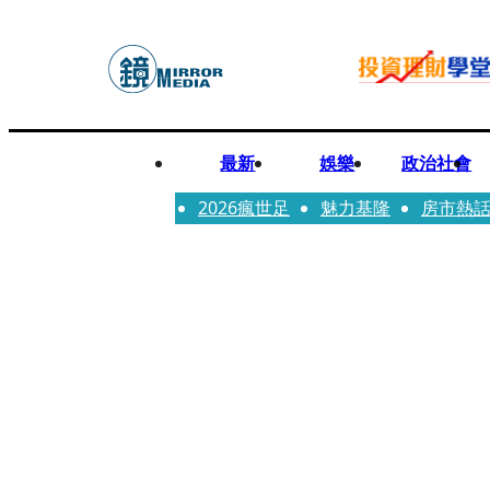
最新
娛樂
政治社會
2026瘋世足
魅力基隆
房市熱