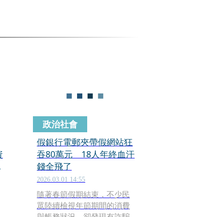
政治社會
假銀行電郵夾帶假網站狂
資
吞80萬元 18人年終血汗
箱
錢全飛了
2026.03.01 14:55
隨著春節假期結束，不少民
眾陸續檢視年節期間的消費
與帳務狀況，卻發現有詐騙