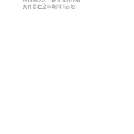
案件是在過年期間悄然發
生。刑事警察局盤點發現，
今年春節期間，詐騙集團持
續假冒銀行名義發送假電子
郵件。統計春節期間共受理
18件相關案件，財損金額將
近新臺幣80萬元，單一案件
最高損失約17萬元，顯示詐
騙集團鎖定年節期間民眾交
易頻繁、防備心相對降低的
時機行騙。