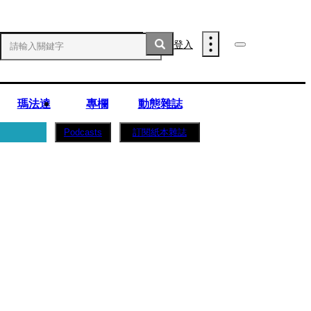
登入
瑪法達
專欄
動態雜誌
訂閱紙本雜誌
Podcasts