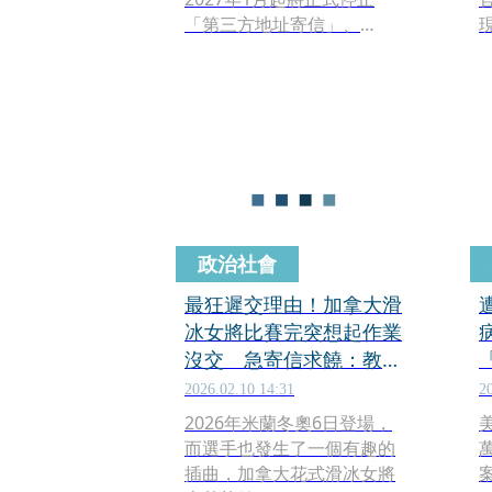
「第三方地址寄信」、
「Gmailify」及「POP郵件
同步」等3項功能。對於長期
利用Gmail集中管理Yahoo
Mail、Outlook或其他非
Google信箱的用戶而言，未
來使用方式將有所改變，但
Gmail本身仍會持續提供服
務。
政治社會
最狂遲交理由！加拿大滑
冰女將比賽完突想起作業
沒交 急寄信求饒：教
授…我在參加冬奧
2026.02.10 14:31
2
2026年米蘭冬奧6日登場，
而選手也發生了一個有趣的
插曲，加拿大花式滑冰女將