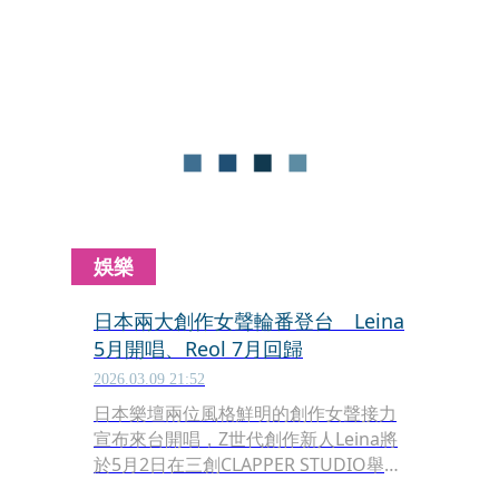
會演唱多首屬於青春記憶的EXILE經典歌
曲，讓粉絲一次重溫過去與現在。
娛樂
日本兩大創作女聲輪番登台 Leina
5月開唱、Reol 7月回歸
2026.03.09 21:52
日本樂壇兩位風格鮮明的創作女聲接力
宣布來台開唱，Z世代創作新人Leina將
於5月2日在三創CLAPPER STUDIO舉辦
首次台北專場；而電音系人氣歌手Reol