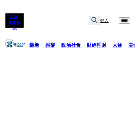
訂閱
登入
紙本雜
誌
最新
娛樂
政治社會
財經理財
人物
美