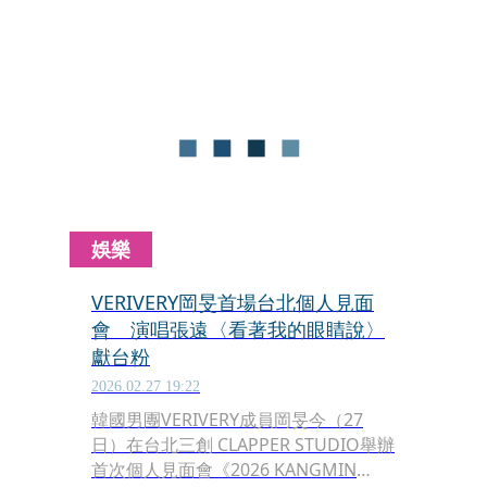
TOUR『URBAN SAVAGE』」個人活
動，這是他為迎接出道20週年，所啟動
的紀念企劃，6月6日將以個人名義推出
數位EP《URBAN SAVAGE》，並同步展
開巡演。
娛樂
VERIVERY岡旻首場台北個人見面
會 演唱張遠〈看著我的眼睛說〉
獻台粉
2026.02.27 19:22
韓國男團VERIVERY成員岡旻今（27
日）在台北三創 CLAPPER STUDIO舉辦
首次個人見面會《2026 KANGMIN