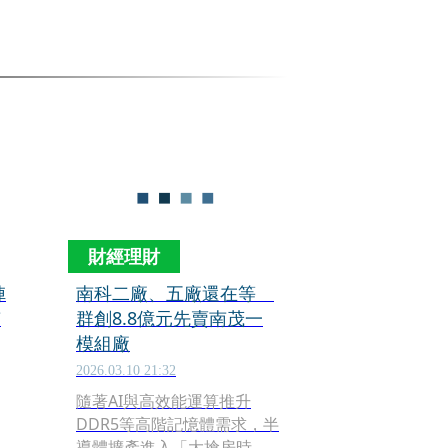
財經理財
陣
南科二廠、五廠還在等
南
群創8.8億元先賣南茂一
模組廠
2026.03.10 21:32
隨著AI與高效能運算推升
DDR5等高階記憶體需求，半
導體擴產進入「大搶房時