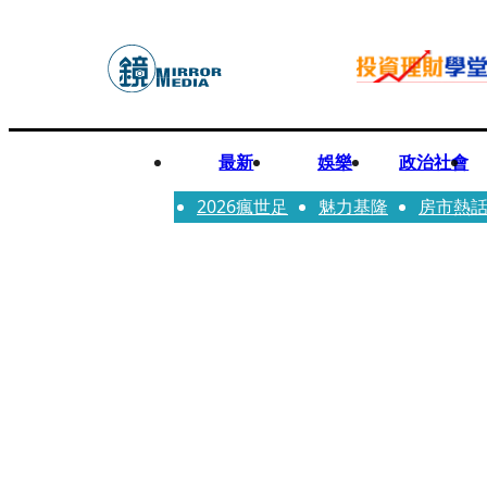
最新
娛樂
政治社會
2026瘋世足
魅力基隆
房市熱