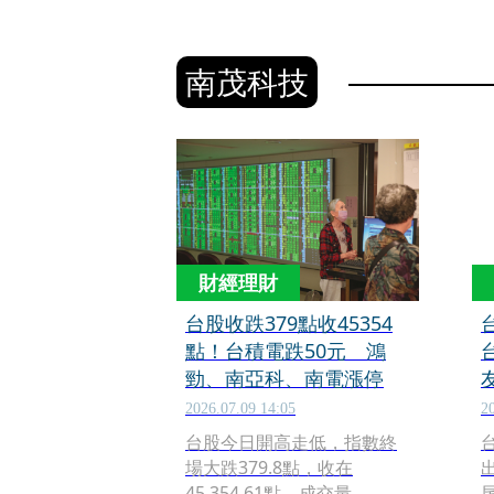
南茂科技
財經理財
台股收跌379點收45354
點！台積電跌50元 鴻
勁、南亞科、南電漲停
2026.07.09 14:05
2
台股今日開高走低，指數終
台
場大跌379.8點，收在
45,354.61點，成交量