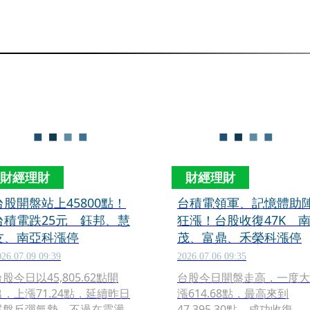
財經理財
財經理財
台股開盤站上45800點！
台積電領軍、記憶體助
台積電跌25元 鈺邦、慧
狂漲！台股收復47K 
友、南亞科漲停
茂、富鼎、禾榮科漲停
026.07.09 09:39
2026.07.06 09:35
股今日以45,805.62點開
台股今日開盤走高，一度大
出，上漲71.24點，延續昨日
漲614.68點，最高來到
尾盤反彈氣勢，不過在震盪
47,395.30點，成功收復