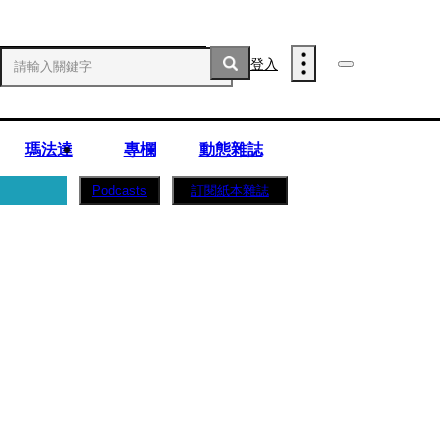
登入
瑪法達
專欄
動態雜誌
訂閱紙本雜誌
Podcasts