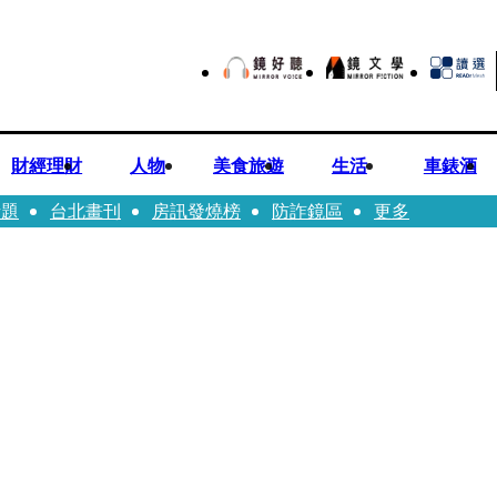
財經理財
人物
美食旅遊
生活
車錶酒
話題
台北畫刊
房訊發燒榜
防詐鏡區
更多