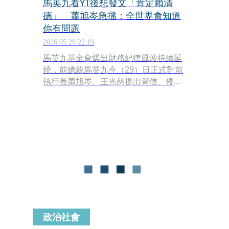
馬英九看YT後想發文「肯定賴清
德」 蕭旭岑急擋：全世界會知道
你有問題
2026.05.29 22:19
馬英九基金會爆出財務紀律風波持續延
燒，前總統馬英九今（29）日正式對前
執行長蕭旭岑、王光慈提出背信、侵占
告訴。蕭旭岑今天接受廣播專訪時，坦
承這一年來跟馬英九的關係非常不好，
2人還曾經為了臉書po文大吵，「你如
果發出去，全世界會知道你有問題。賴
清德並沒有放棄台獨立場啊！」
政治社會