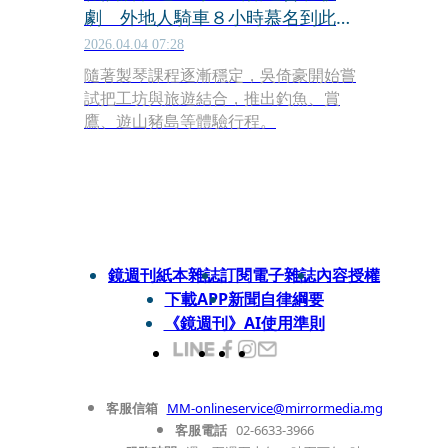
劇 外地人騎車８小時慕名到此面
試
2026.04.04 07:28
隨著製琴課程逐漸穩定，吳倚豪開始嘗
試把工坊與旅遊結合，推出釣魚、賞
鷹、遊山豬島等體驗行程。
鏡週刊紙本雜誌
訂閱電子雜誌
內容授權
下載APP
新聞自律綱要
《鏡週刊》AI使用準則
客服信箱
MM-onlineservice@mirrormedia.mg
客服電話
02-6633-3966