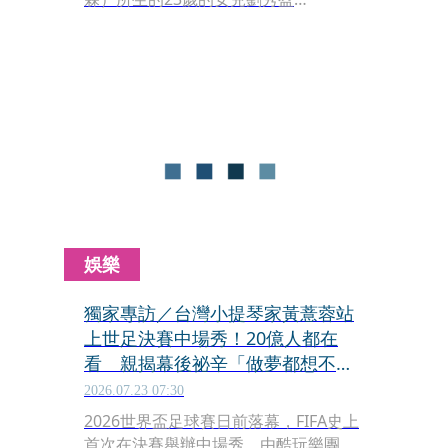
（Aspen），在社群網站發文，祝父親
生日快樂。她將父親年輕時抱著吉他的
舊照，與自己彈吉他的畫面做對比，感
性表示終於明白自己的音樂天分來自父
親。
娛樂
獨家專訪／台灣小提琴家黃薏蓉站
上世足決賽中場秀！20億人都在
看 親揭幕後祕辛「做夢都想不
到」
2026.07.23 07:30
2026世界盃足球賽日前落幕，FIFA史上
首次在決賽舉辦中場秀，由酷玩樂團