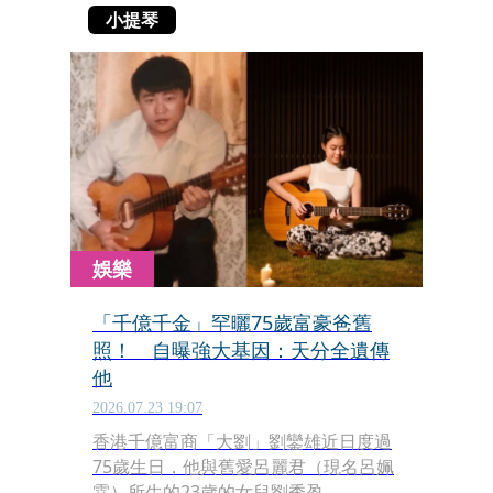
小提琴
娛樂
「千億千金」罕曬75歲富豪爸舊
照！ 自曝強大基因：天分全遺傳
他
2026.07.23 19:07
香港千億富商「大劉」劉鑾雄近日度過
75歲生日，他與舊愛呂麗君（現名呂姵
霖）所生的23歲的女兒劉秀盈