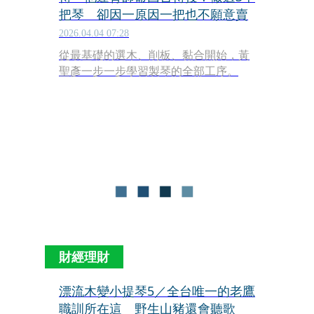
把琴 卻因一原因一把也不願意賣
2026.04.04 07:28
從最基礎的選木、削板、黏合開始，黃
聖彥一步一步學習製琴的全部工序。
財經理財
漂流木變小提琴5／全台唯一的老鷹
職訓所在這 野生山豬還會聽歌