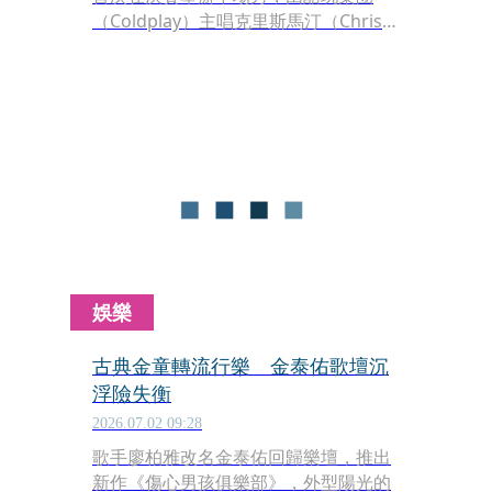
（Coldplay）主唱克里斯馬汀（Chris
Martin）操刀策劃，夏奇拉
（Shakira）、瑪丹娜（Madonna）、
韓團BTS等國際巨星接力演出，成為全
球矚目的焦點。台灣旅美小提琴家黃薏
蓉也隨紐約愛樂登台，親身參與這場歷
史性演出。黃薏蓉接受本刊專訪，分享
這場世界級盛會的幕後點滴。
娛樂
古典金童轉流行樂 金泰佑歌壇沉
浮險失衡
2026.07.02 09:28
歌手廖柏雅改名金泰佑回歸樂壇，推出
新作《傷心男孩俱樂部》，外型陽光的