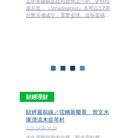
去年美國蘇富比拍賣會上一把「史特拉
底瓦里」（Stradivarius）名琴以3.7億
台幣天價成交，震驚全球。這份震撼如
今在法國喜劇電影《音樂家四重奏》
（Les Musiciens）中得到了最華麗的
對應。片中女主角亞絲翠（華蕾莉董澤
利 飾）在開場拍賣會上，便以4.2億台
幣橫掃對手，拿下被譽為「小提琴界畢
卡索」的極品名琴，這份揮金如土的霸
氣背後，藏著一個感人至深的約定。
財經理財
財經最前線／弦轉新樂章 曾文水
庫漂流木提琴村
2026.04.06 08:28
去年底剛頒發的全國「觀光亮點獎」，