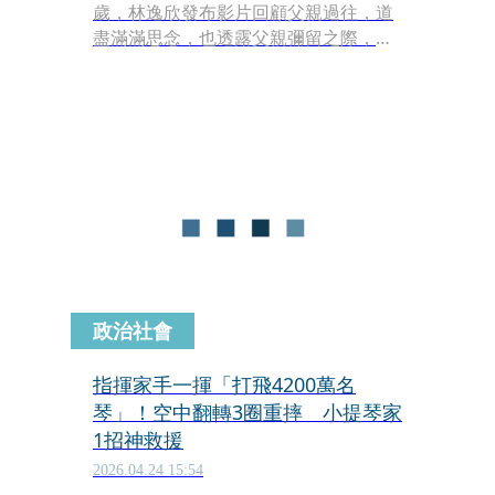
歲，林逸欣發布影片回顧父親過往，道
盡滿滿思念，也透露父親彌留之際，她
拉了小提琴給他聽，失去意識的父親因
此流下眼淚。
政治社會
指揮家手一揮「打飛4200萬名
琴」！空中翻轉3圈重摔 小提琴家
1招神救援
2026.04.24 15:54