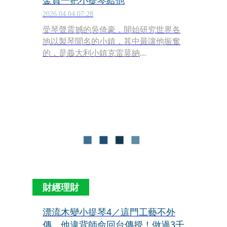
金買一把小提琴給他
2026.04.04 07:28
受琴聲震撼的吳倚豪，開始研究世界各
地以製琴聞名的小鎮，其中最讓他振奮
的，是義大利小鎮克雷莫納
（Cremona）。他說：「克雷莫納也是
一個偏鄉小鎮，300前開始發展手工製
琴，現在有很多座提琴博物館，每把琴
都有它的故事，每年吸引全世界數百萬
人去參觀，是義大利第三富有的地
方。」
財經理財
漂流木變小提琴4／這門工藝不外
傳 他違背師命回台傳授！做過3千