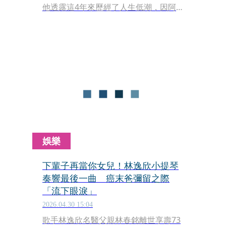
他透露這4年來歷經了人生低潮，因阿
公、阿嬤陸續過世，又與交往6年的比
利時女友分手，加上演藝事業不如意，
讓他陷入怨天尤人、全世界都對不起他
的低谷，最後靠著心理醫師的開導，才
讓內心得到平衡。
娛樂
下輩子再當你女兒！林逸欣小提琴
奏響最後一曲 癌末爸彌留之際
「流下眼淚」
2026.04.30 15:04
歌手林逸欣名醫父親林春銘離世享壽73