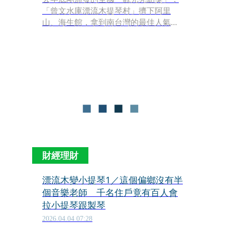
「曾文水庫漂流木提琴村」擠下阿里
山、海生館，拿到南台灣的最佳人氣
獎，讓嘉義大埔鄉頓時成為注目焦點。
財經理財
漂流木變小提琴1／這個偏鄉沒有半
個音樂老師 千名住戶竟有百人會
拉小提琴跟製琴
2026.04.04 07:28