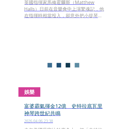
英國指揮家馬修霍爾斯（Matthew
Halls）日前在音樂會中上演驚魂記，他
在指揮時相當投入，卻意外把小提琴家
艾莉娜維赫拉（Elina Vähälä）手中價
值100萬英鎊（約新台幣4,245萬元）的
名琴給打飛，畫面在網路上瘋傳。所
幸，這把由義大利製琴家瓜達尼尼
（Giovanni Battista Guadagnini）製
作的小提琴只有輕微受損，演出也在驚
魂中順利落幕。
娛樂
富婆霸氣揮金12億 史特拉底瓦里
神琴跨世紀共鳴
2026.04.06 23:38