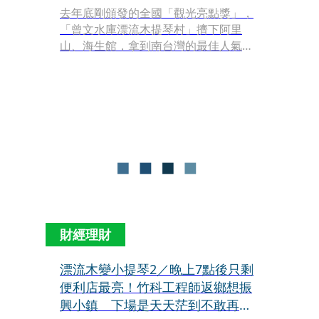
去年底剛頒發的全國「觀光亮點獎」，
「曾文水庫漂流木提琴村」擠下阿里
山、海生館，拿到南台灣的最佳人氣
獎，讓嘉義大埔鄉頓時成為注目焦點。
財經理財
漂流木變小提琴2／晚上7點後只剩
便利店最亮！竹科工程師返鄉想振
興小鎮 下場是天天茫到不敢再出