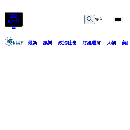
訂閱
登入
紙本雜
誌
最新
娛樂
政治社會
財經理財
人物
美