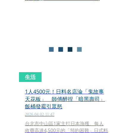
き一門）」體系，在MMGH湘樂餐飲集
團引進下，在台北開設全新品牌
「TORIKAZE TAIPEI（台北鳥風）」。
這間餐廳最厲害之處，在於主廚不用烤
網的「直火強燒」方式，當油脂在備長
炭上滋滋作響，純淨卻濃烈的炭香，將
看似平凡的雞肉昇華為極致美味的板前
料理。
生活
1人4500元！日料名店淪「鬼故事
天花板」 師傅醉捏「暗黑壽司」
飯桶發霉引眾怒
2026.04.02 11:47
台北市中山區1家主打日本漁獲、每人
收費高達4,500元的「預約困難」日式料