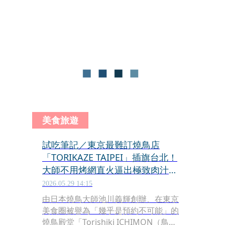
9月30日餐期，超過4萬5,000個座位短
短3分鐘便全數額滿，吸引超過40萬筆
流量湧入。
美食旅遊
試吃筆記／東京最難訂燒鳥店
「TORIKAZE TAIPEI」插旗台北！
大師不用烤網直火逼出極致肉汁
從雞腿到七里香都驚豔
2026.05.29 14:15
由日本燒鳥大師池川義輝創辦、在東京
美食圈被譽為「幾乎是預約不可能」的
燒鳥殿堂「Torishiki ICHIMON（鳥し