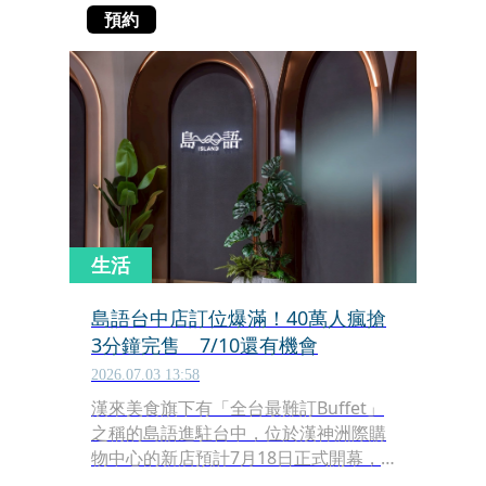
預約
生活
島語台中店訂位爆滿！40萬人瘋搶
3分鐘完售 7/10還有機會
2026.07.03 13:58
漢來美食旗下有「全台最難訂Buffet」
之稱的島語進駐台中，位於漢神洲際購
物中心的新店預計7月18日正式開幕，
今（3日）開放一般民眾預訂7月18日至