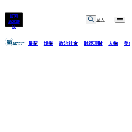
訂閱
登入
紙本雜
誌
最新
娛樂
政治社會
財經理財
人物
美