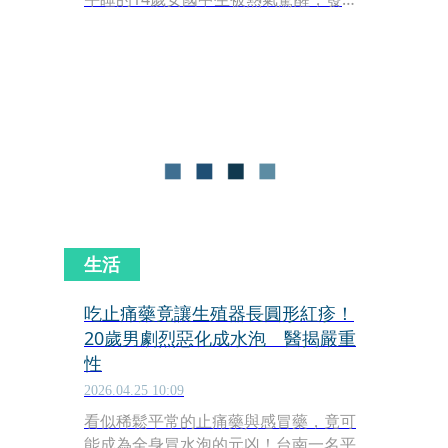
臥室起火後機智攀爬至隔壁戶鐵窗外待
援。警消獲報趕抵後迅速架梯將少女順
利救下，火勢也在半小時內撲滅，少女
僅鼻腔吸入碳粒，已預防性送往成大醫
院檢查。
生活
吃止痛藥竟讓生殖器長圓形紅疹！
20歲男劇烈惡化成水泡 醫揭嚴重
性
2026.04.25 10:09
看似稀鬆平常的止痛藥與感冒藥，竟可
能成為全身冒水泡的元凶！台南一名平