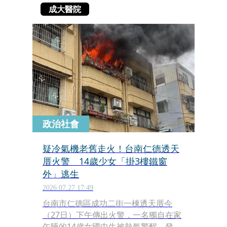
成大醫院
政治社會
疑冷氣機老舊走火！台南仁德透天
厝火警 14歲少女「掛3樓鐵窗
外」逃生
2026.07.27 17:49
台南市仁德區成功二街一棟透天厝今
（27日）下午傳出火警，一名獨自在家
午睡的14歲女國中生被熱氣驚醒，發現