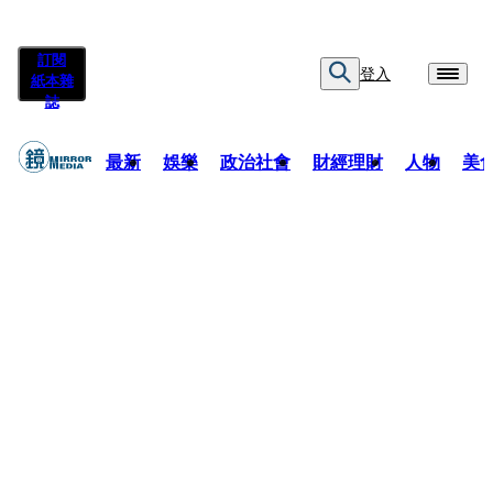
訂閱
登入
紙本雜
誌
最新
娛樂
政治社會
財經理財
人物
美