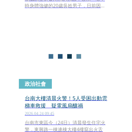
時身體強健的20歲吳姓男子，日前因腳
扭傷至藥局購買止痛藥，沒想到服藥一
週後，生殖器、手腳末端陸續長出圓形
紅疹，原以為只是過敏，不料隨後因感
冒再度服藥，症狀竟在短短一天內劇烈
惡化並形成水泡。成大醫院皮膚部醫師
檢查後證實，該名男子罹患的是「固定
型藥物疹」。
政治社會
台南大樓清晨火警！5人受困出動雲
梯車救援 疑電風扇釀禍
2026.04.24 09:45
台南市東區今（24日）清晨發生住宅火
警，東興路一棟連棟大樓4樓竄出火舌