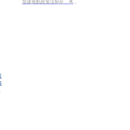
加速推動政策法制化，考量
護理人力補充具階段性，規
0
劃2年的緩衝期。對此，民眾
黨立委邱慧洳昨（9）日不滿
po文，提到條文三讀之後，
總統公布後3天生效，依照正
常程序，「最慢」就是三讀
那一天加10天，再加3天，
「請衛福部不要自我擴張職
權！」
黨
痛
白