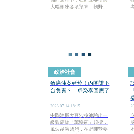
大幅刪凍各項預算，朝野持
續未能達成共識。其中，國
民黨立委翁曉玲堅持要砍行
政院多項業務以及院長卓榮
泰的薪水等預算，讓立法院
長韓國瑜忍不住出聲表示，
今年只剩下大約4個月的時
間，這個時間點仍要提出刪
減預算，要她「思考一
下」。
政治社會
致癌油案延燒！內閣誰下
台負責？ 卓榮泰回應了
2026.07.14 18:15
2
中聯油脂大豆沙拉油驗出一
級致癌物「苯駢芘」超標，
風波越演越烈，在野陣營要