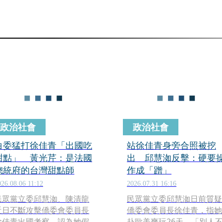
政治社會
政治社會
白委猛打徐佳青「出國吃
站徐佳青身旁合照被挖
甜點」 黃光芹：是法國
出 邱慧洳反擊：硬要
總統府的台灣甜點師
作成「蹭」
026.08.06 11:12
2026.07.31 16:16
民眾黨立委邱慧洳、陳清龍
民眾黨立委邱慧洳日前質疑
近日不斷攻擊僑委會委員長
僑委會委員長徐佳青，指她
徐佳青出國考察，認為她假
赴歐美爽玩26天，「別人