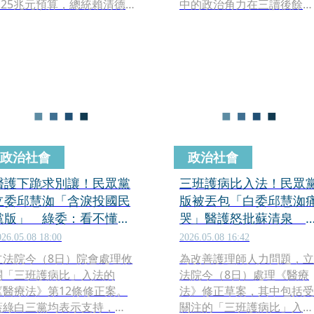
1.25兆元預算，總統賴清德
中的政治角力在三讀後餘波
上週po文表示，「這只是第
盪漾，原本推動成立諮詢委
一步，還不是完整的答
員會的民眾黨立委邱慧洳1
案。」民眾黨立委邱慧洳近
日發文痛批民進黨立委上節
日隨同由立法院長韓國瑜，
目胡扯，還胡亂牽連護師工
晤法國智庫 I.F.R.I，會中她
會顧問陳玉鳳曾代表中國和
被問及兩岸關係的立場，認
平統一黨參選立委，「講道
為台灣面對中共文攻武嚇，
理很難嗎？吵不過人家就又
「我們除了譴責之外，厚植
拿出中共同路人那招來抹紅
國防實力也是很重要的一
是不是！簡直莫名其妙！」
政治社會
政治社會
環。」她還提到民眾黨在立
院雖然只有8席，但站在幫國
醫護下跪求別讓！民眾黨
三班護病比入法！民眾
民監督政府的立場上，期許
立委邱慧洳「含淚投國民
版被丟包「白委邱慧洳
自己能夠發揮「關鍵少數」
黨版」 綠委：看不懂這
哭」醫護怒批蘇清泉 
的力量，「像是近期剛塵埃
樣的藍白合
委表決仍投國民黨版
026.05.08 18:00
2026.05.08 16:42
落定的對美軍購條例內容擬
立法院今（8日）院會處理攸
為改善護理師人力問題，立
定，最終三讀通過的版本，
關「三班護病比」入法的
法院今（8日）處理《醫療
就是出自民眾黨之手。」
《醫療法》第12條修正案。
法》修正草案，其中包括受
藍綠白三黨均表示支持，但
關注的「三班護病比」入