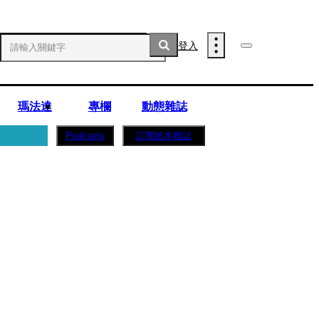
登入
瑪法達
專欄
動態雜誌
訂閱紙本雜誌
Podcasts