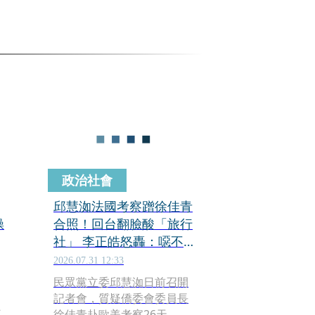
政治社會
邱慧洳法國考察蹭徐佳青
操
合照！回台翻臉酸「旅行
社」 李正皓怒轟：噁不噁
心
2026.07.31 12:33
民眾黨立委邱慧洳日前召開
記者會，質疑僑委會委員長
不
徐佳青赴歐美考察26天，