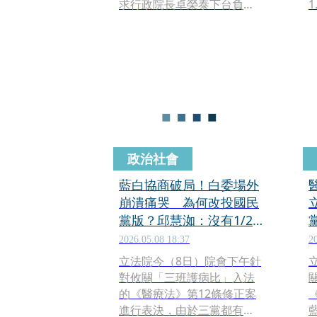
求行政院長卓榮泰下台負
責，卓榮泰今（14日）赴立
院進行專案報告並備質詢，
針對此案是否有人應下台負
責，他強調「內閣閣員有適
任、不適任，有行政責任在
會
追究，我自然會處理」。
政治社會
藍白協商破局！白委場外
崩潰痛哭 為何改投國民
黨版？邱慧洳：沒有1/2
乾脆都不要
2026.05.08 18:37
2
立法院今（8日）院會下午針
對攸關「三班護病比」入法
的《醫療法》第12條修正案
進行表決，由於三黨都有提