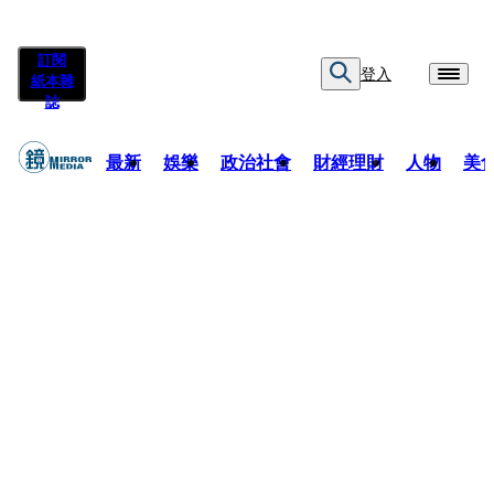
訂閱
登入
紙本雜
誌
最新
娛樂
政治社會
財經理財
人物
美