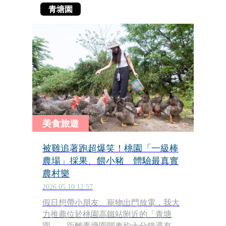
青塘園
美食旅遊
被雞追著跑超爆笑！桃園「一級棒
農場」採果、餵小豬 體驗最真實
農村樂
2026.05.10 12:57
假日想帶小朋友、寵物出門放電，我大
力推薦位於桃園高鐵站附近的「青塘
園」，距離青塘園開車約十分鐘還有一