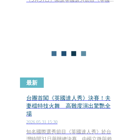
達人秀》的總決賽，震撼的火舞演出讓
評審起立鼓掌讚嘆，只可惜在強敵環伺
下最終沒能得名。賽後楊立微在臉書發
文，直呼「真的好想幫台灣拿名喔！」
她感謝所有人的幫忙與加油，「這一次
我們已經做到最完美的樣子，這就是我
們夢中婚禮的模樣」，希望大家之後也
能繼續支持他們的創作。
最新
台團首闖《英國達人秀》決賽！夫
妻檔特技火舞 高難度演出驚艷全
場
2026.05.31 15:30
知名國際選秀節目《英國達人秀》於台
灣時間31日舉辦總決賽。由楊立微與賴