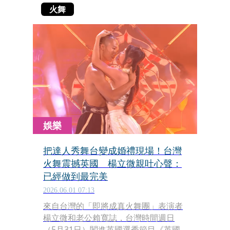
火舞
娛樂
把達人秀舞台變成婚禮現場！台灣
火舞震撼英國 楊立微親吐心聲：
已經做到最完美
2026.06.01 07:13
來自台灣的「即將成真火舞團」表演者
楊立微和老公賴寬誌，台灣時間週日
（5月31日）闖進英國選秀節目《英國