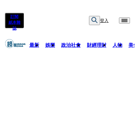
訂閱
登入
紙本雜
誌
最新
娛樂
政治社會
財經理財
人物
美