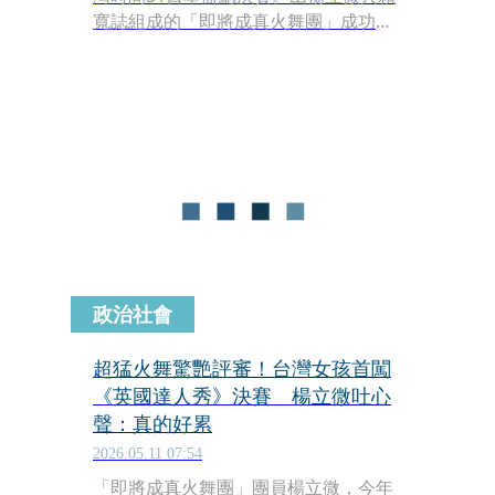
寬誌組成的「即將成真火舞團」成功入
圍，成為台灣史上首組登上該節目決賽
舞台的表演團隊，引發海內外高度關
注。
政治社會
超猛火舞驚艷評審！台灣女孩首闖
《英國達人秀》決賽 楊立微吐心
聲：真的好累
2026.05.11 07:54
「即將成真火舞團」團員楊立微，今年