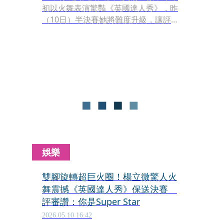
初以火舞表演驚豔《英國達人秀》，昨
（10日）半決賽她將難度升級，讓評審
決定直接按下「金色按鈕」，宣告他們
順利保送進總決賽。
娛樂
雙腳旋轉超巨火圈！楊立微驚人火
舞震撼《英國達人秀》保送決賽
評審讚：你是Super Star
2026.05.10 16:42