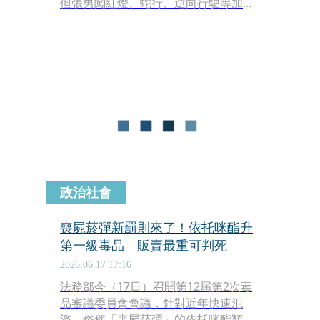
但張男闖紅燈、蛇行、逆向行駛等加速
逃逸，撞傷1名無辜路人。張男不只驗
出安非他命陽性，車上還被搜出喪屍菸
彈，全案被依公共危險罪送辦，對於違
規事項最高可罰12萬3,600元。
政治社會
喪屍菸彈新罰則來了！依托咪酯升
第一級毒品 販賣最重可判死
2026.06.17 17:16
法務部今（17日）召開第12屆第2次毒
品審議委員會會議，針對近年快速氾
濫、俗稱「喪屍菸彈」的依托咪酯類毒