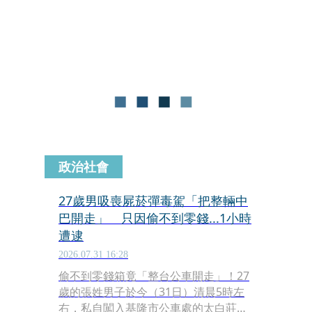
破警方封鎖，撞壞路邊轎車及機車，還
好警方敲擊車窗、攔住車輛，並在車上
起獲海洛因、安非他命和喪屍菸彈。中
檢今（5）日複訊，依法將傅男向法院
聲請羈押。經法官裁定，予以傅男3萬
元交保、限制住居。
政治社會
27歲男吸喪屍菸彈毒駕「把整輛中
巴開走」 只因偷不到零錢...1小時
遭逮
2026.07.31 16:28
偷不到零錢箱竟「整台公車開走」！27
歲的張姓男子於今（31日）清晨5時左
右，私自闖入基隆市公車處的太白莊分