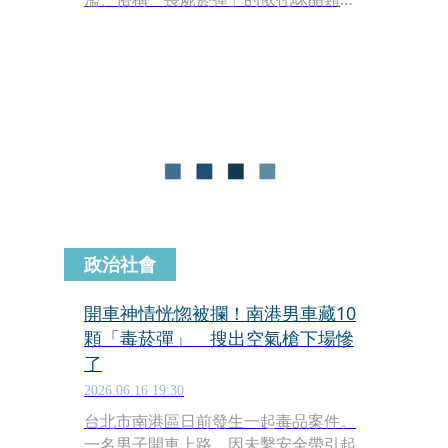
品進行分級調整。會中決議，將原列為
第二級毒品的依托咪酯等9項物質提升
為第一級毒品，未來相關犯罪行為將面
臨更重刑責，製造、運輸或販賣者最重
甚至可判處死刑。
政治社會
開車神情恍惚被攔！南港男車藏10
顆「毒菸彈」 搜出空氣槍下場慘
了
2026.06.16 19:30
台北市南港區日前發生一起毒品案件。
一名男子開車上路，因未繫安全帶引起