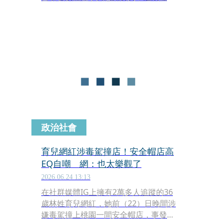
極大隱憂。泌尿科醫師莊豐賓直言，這
種毒品是毀掉男人性功能的定時炸彈，
不僅會讓睪固酮罷工讓人垂頭喪氣，更
會造成不可逆的神經傷害，即便勉強能
射精，也完全感受不到快感。
政治社會
育兒網紅涉毒駕撞店！安全帽店高
EQ自嘲 網：也太樂觀了
2026.06.24 13:13
在社群媒體IG上擁有2萬多人追蹤的36
歲林姓育兒網紅，她前（22）日晚間涉
嫌毒駕撞上桃園一間安全帽店，事發當