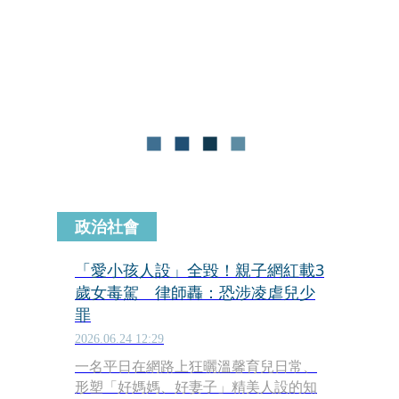
時她車上還載著3歲的女兒，消息曝光
引起網路熱議。被撞的安全帽店則在
Threads發文回應，「本店新增毒來速
服…全台第一間可以直接開進來的安全
帽店」，高EQ回應再度引發熱議，有網
友留言直呼「也太樂觀了」。
政治社會
「愛小孩人設」全毀！親子網紅載3
歲女毒駕 律師轟：恐涉凌虐兒少
罪
2026.06.24 12:29
一名平日在網路上狂曬溫馨育兒日常、
形塑「好媽媽、好妻子」精美人設的知