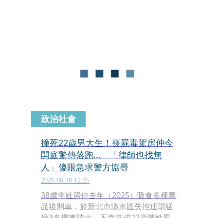
騎YouBike，整個人直直撞上電線桿，
滾進旁邊的草叢裡。所以現在看到那些
毒駕的人，我都覺得真的很蠢，你明明
知道吸了這東西連自己的四肢都控制不
了，到底哪來的自信覺得控制得了4個
輪子？
政治社會
撞死22歲男大生！喪屍毒駕房仲今
開庭驚傳落跑... 「律師也找無
人」傻眼急求警方協尋
2026.06.30 12:25
38歲李姓房仲去年（2025）吸食多種毒
品後開車，於新北市淡水區失控連環猛
撞3名機車騎士，不幸造成22歲陳姓男