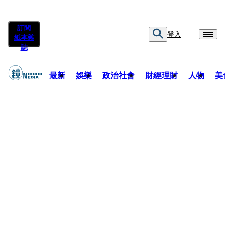
訂閱
登入
紙本雜
誌
最新
娛樂
政治社會
財經理財
人物
美