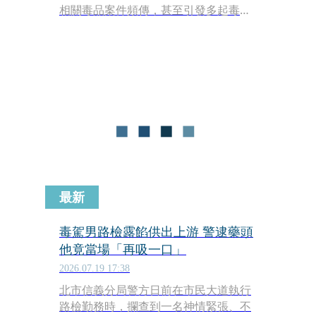
相關毒品案件頻傳，甚至引發多起毒駕
事故。日前基隆市中心二信公車循環站
旁的吸菸區，驚傳有民眾目擊1名男子
疑似吸食依托咪酯，疑因藥物作用導致
全身不停顫抖、精神恍惚，誇張畫面曝
光後引發網路熱議。
最新
毒駕男路檢露餡供出上游 警逮藥頭
他竟當場「再吸一口」
2026.07.19 17:38
北市信義分局警方日前在市民大道執行
路檢勤務時，攔查到一名神情緊張、不