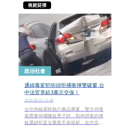
喪屍菸彈
政治社會
通緝毒駕犯街頭拒捕衝撞警破窗 台
中法官竟給3萬元交保！
2026.08.05 15:48
台中地檢署昨執行毒品專案，警方持搜
索票要拘捕陳姓男子時，和他同車的傅
姓通緝犯及女乘客不肯就範，在中市街
頭上演驚險警匪追逐戰，傅男多次想突