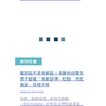
站。根據站內保全系統的防護，張男第
一時間無法進入辦公區域，隨後張男將
目標轉移到停放在站內的公車零錢箱。
在嘗試破壞零錢箱鎖頭未果後，張男竟
直接發動一輛中型巴士並駛離現場。分
站工作人員察覺異狀後，立刻通報轄區
警方處理。
政治社會
吸菸區不是喪屍區！基隆街頭驚見
男子疑吸「喪屍菸彈」狂顫 市民
無奈：見怪不怪
2026.07.20 14:01
俗稱「喪屍菸彈」的依托咪酯
（Etomidate）近年在台灣快速蔓延，