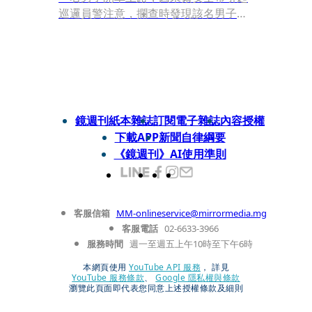
巡邏員警注意，攔查時發現該名男子眼
神閃爍、神情恍惚，且車內飄出陣陣異
味。警方經搜查後，赫然在車內起出10
顆含有「依托咪酯」成分的毒菸彈，甚
至還搜出一把空氣槍及彈藥，訊後依法
將該男移送偵辦。
鏡週刊紙本雜誌
訂閱電子雜誌
內容授權
下載APP
新聞自律綱要
《鏡週刊》AI使用準則
客服信箱
MM-onlineservice@mirrormedia.mg
客服電話
02-6633-3966
服務時間
週一至週五上午10時至下午6時
本網頁使用
YouTube API 服務
， 詳見
YouTube 服務條款
、
Google 隱私權與條款
瀏覽此頁面即代表您同意上述授權條款及細則