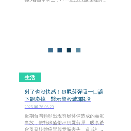
大生當場傷重不治、另2人骨折重傷。
全案目前由士林地方法院審理中，並於
昨（29日）進行國民法官選任作業。未
料，今（30日）法院開庭時，卻驚傳被
告李姓房仲無預警落跑失蹤。李姓房仲
的委任律師坦言完全聯繫不上人，目前
已緊急請求警方介入協助尋人。
生活
射了也沒快感！喪屍菸彈吸一口讓
下體廢掉 醫示警毀滅3階段
2026.06.26 06:29
近期台灣頻頻出現喪屍菸彈造成的毒駕
事故，依托咪酯俗稱喪屍菸彈，吸食後
會引發肢體痙攣與意識喪失，造成社會