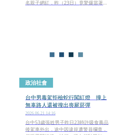
名親子網紅，昨（23日）竟驚爆當著年
僅3歲的女兒面前，在開車回家的密閉
車廂內悍然吸食二級毒品「喪屍菸
彈」。
政治社會
台中男毒駕拒檢蛇行闖紅燈 撞上
無辜路人還被搜出喪屍菸彈
2026.06.21 14:16
台中53歲張姓男子昨日23時許吸食毒品
後駕車外出，途中因違規遭警員攔查，