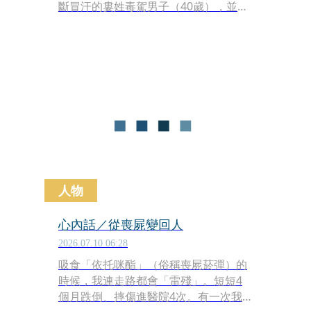
斷冒汗的婁姓毒駕男子（40歲），並在
他身上查獲安非他命與吸食器，警方向
上溯源，16日循線至新北市板橋區，拘
提涂姓藥頭（32歲），涂男落網前竟瘋
狂吸食「喪屍菸彈」（依托咪酯）企圖
滅證，遭警方當場喝止制伏，全案依法
移送法辦。
人物
心內話／從喪屍變回人
2026.07.10 06:28
吸食「依托咪酯」（俗稱喪屍菸彈）的
時候，我連走路都會「雷殘」。短短4
個月跌倒、摔傷進醫院4次。有一次我