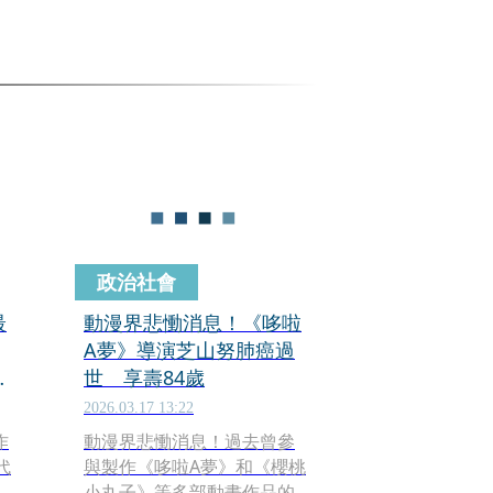
政治社會
最
動漫界悲慟消息！《哆啦
A夢》導演芝山努肺癌過
點
世 享壽84歲
束
2026.03.17 13:22
作
動漫界悲慟消息！過去曾參
代
與製作《哆啦A夢》和《櫻桃
小丸子》等多部動畫作品的