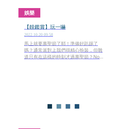
娛樂
【靚鑑賞】玩一嚇
2022.10.20 09:58
馬上就要萬聖節了耶！準備好趴踢了
嗎？通常派對上我們得精心扮裝，但難
道只有在這樣的時刻才過萬聖節？No～
不妨看看以下介紹吧，日常裡就能有節
慶的心情，平凡的生活中來點小小驚喜
與驚嚇，也是一種自得其樂的萬聖節
啊！