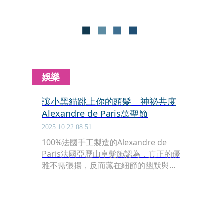
是那麼讓人期待帶著一點神祕與趣味的
夜晚啊！
娛樂
讓小黑貓跳上你的頭髮 神祕共度
Alexandre de Paris萬聖節
2025.10.22 08:51
100%法國手工製造的Alexandre de
Paris法國亞歷山卓髮飾認為，真正的優
雅不需張揚，反而藏在細節的幽默與風
格之中，因此在今年的萬聖節加入了一
絲俏皮魔法，將具有節慶代表性的標誌
如黑貓、幽靈、小惡魔與巫婆帽化作趣
味圖騰，以「髮上珠寶Jewels for the
Hair」為靈感，讓女孩們的秋冬造型增