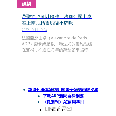
娛樂
萬聖節也可以優雅 法國亞歷山卓
奉上南瓜精靈蝙蝠小貓咪
2022.10.11 19:34
法國亞歷山卓（Alexandre de Paris,
ADP）髮飾總是以一種法式的優雅點綴
在髮梢，不過在每年的萬聖節來臨時，
依然能見到一種低調的小趣味深藏其
中；這次的Holloween限定系列，推出
南瓜、蝙蝠、貓咪、小精靈等共4款造
型，即使在我們已經遠離了孩提時代的
此時，也能擁有歡度節慶的心情。
鏡週刊紙本雜誌
訂閱電子雜誌
內容授權
下載APP
新聞自律綱要
《鏡週刊》AI使用準則