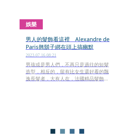
娛樂
男人的髮飾看這裡 Alexandre de
Paris翹鬍子綁在頭上搞幽默
2023.07.16 08:21
男孩或是男人們，不再只是過往的短髮
造型，相反的，留有比女生還好看的飄
逸長髮者，大有人在，法國精品髮飾品
牌亞歷山卓Alexandre de Paris今年首
度推出男士系列Mr Alexandre，包括髮
箍、髮夾、髮束全部都有，並推出扁梳
讓男性同胞們可以隨時打理自己，其中
翹鬍子髮飾幽默討喜，當你在考慮父親
節或是七夕禮物時，不妨列入清單選項
嚕！