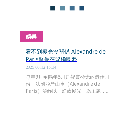
娛樂
看不到極光沒關係 Alexandre de
Paris幫你在髮梢圓夢
2025.03.12 16:34
每年9月至隔年3月是觀賞極光的最佳月
份，法國亞歷山卓（Alexandre de
Paris）髮飾以「幻藍極光」為主題，運
用紫水晶、玉髓、方鈉石與藍晶石等寶
石，以夢幻的藍、神秘的紫色調彩盤，
再綴飾璀燦的施華洛世奇水晶，打造出
系列的獨特丰采。