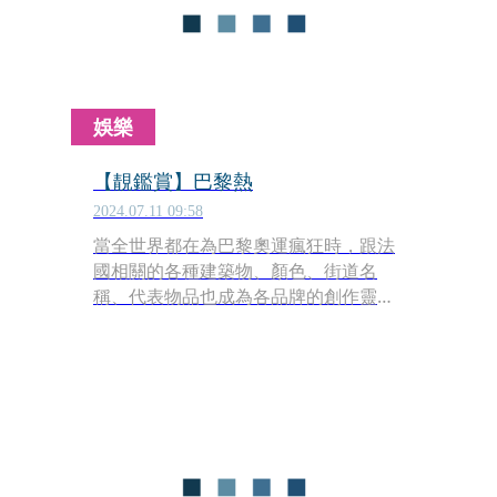
娛樂
【靚鑑賞】巴黎熱
2024.07.11 09:58
當全世界都在為巴黎奧運瘋狂時，跟法
國相關的各種建築物、顏色、街道名
稱、代表物品也成為各品牌的創作靈感
來源，紛紛推出從奧運延伸出的各式作
品；或許你正在飛去巴黎的途中，當然
更有可能的是你仍坐困台灣，但這些都
不打緊，只要能夠血拚到這些相關商
品，那顆愁苦的心哪，都是會被療癒的
啊！