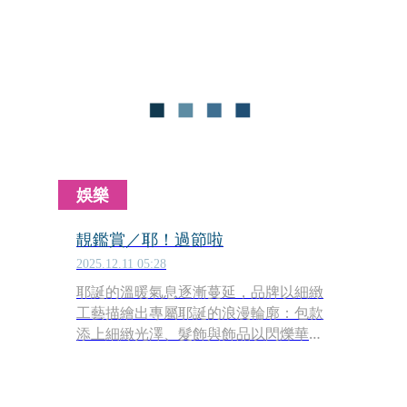
你終會發現，母親從來不只是一種被定
義的身分而已。
娛樂
靚鑑賞／耶！過節啦
2025.12.11 05:28
耶誕的溫暖氣息逐漸蔓延，品牌以細緻
工藝描繪出專屬耶誕的浪漫輪廓：包款
添上細緻光澤、髮飾與飾品以閃爍華麗
點綴日常，每一件都帶著讓人心情變好
的小驚喜；期間限定的下午茶則以味蕾
延續奢侈感篇章，將節慶的甜美完整封