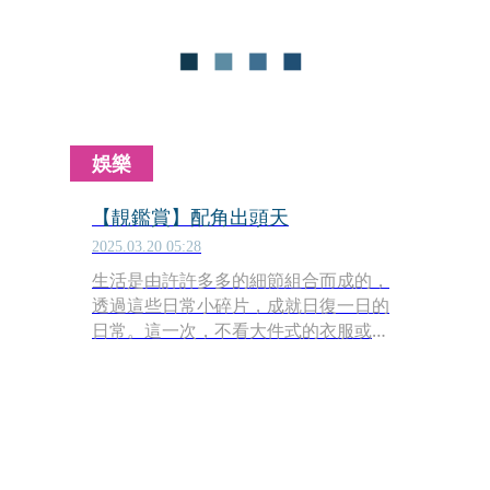
添一抹令人莞爾的法式幽默。
娛樂
【靚鑑賞】配角出頭天
2025.03.20 05:28
生活是由許許多多的細節組合而成的，
透過這些日常小碎片，成就日復一日的
日常。這一次，不看大件式的衣服或包
包，讓我們從小物著手，可可愛愛的小
飾品、造型與實用的鏡架，都是累積我
們每日心情的小水滴。