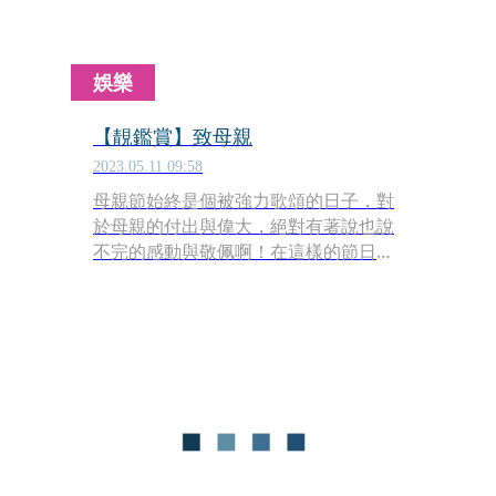
娛樂
【靚鑑賞】致母親
2023.05.11 09:58
母親節始終是個被強力歌頌的日子，對
於母親的付出與偉大，絕對有著說也說
不完的感動與敬佩啊！在這樣的節日
裡，表達謝意是必須，至於什麼樣的禮
品才能傳達做子女的愛與心，端看母親
大人的喜好與身為孝子孝女的品味嚕！