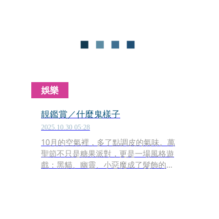
存。這個耶誕，就用那些讓你微笑的細
節，完成專屬自己的節慶風格吧！
娛樂
靚鑑賞／什麼鬼樣子
2025.10.30 05:28
10月的空氣裡，多了點調皮的氣味。萬
聖節不只是糖果派對，更是一場風格遊
戲：黑貓、幽靈、小惡魔成了髮飾的靈
感，珍珠化作蝙蝠與蜘蛛的閃光，還有
骷髏、外星人、小鬼造型的沐浴用品，
以及南瓜香氛蠟燭點亮夜色。從嗅覺延
伸到視覺，關於萬聖節的每個細節，都