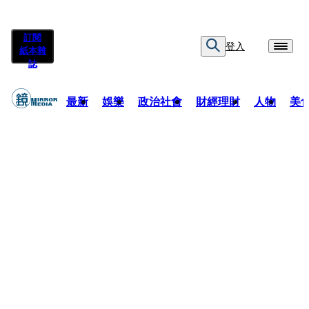
訂閱
登入
紙本雜
誌
最新
娛樂
政治社會
財經理財
人物
美