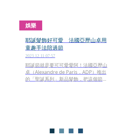
娛樂
耶誕髮飾好可愛 法國亞歷山卓用
童趣手法陪過節
2023.12.11 07:57
耶誕節就是要可可愛愛阿！法國亞歷山
卓（Alexandre de Paris，ADP）推出
的「聖誕系列」新品髮飾，把這個節日
必備的元素諸如雪人、麋鹿、鹿角、花
環、鈴鐺、拐杖糖、星星等，賦予了童
趣性格，讓女孩們的髮梢，也能是卡哇
伊的OOTD之一。