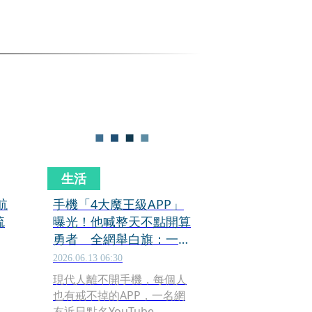
生活
航
手機「4大魔王級APP」
疏
曝光！他喊整天不點開算
勇者 全網舉白旗：一天
不上脆會崩毀
2026.06.13 06:30
現代人離不開手機，每個人
也有戒不掉的APP，一名網
友近日點名YouTube、