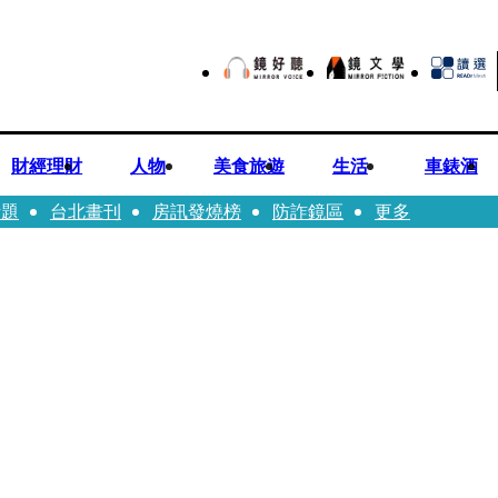
財經理財
人物
美食旅遊
生活
車錶酒
話題
台北畫刊
房訊發燒榜
防詐鏡區
更多