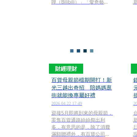
哩（Bilibili）」「愛奇藝
（iQIYI）」及聊天軟體
「BIMOBIMO」等4款App
存在高度資安風險。其中，
高德地圖被檢測出風險項目
最多，恐涉及過度蒐集個
資、背景傳輸資料，甚至可
能將使用者資訊回傳至中國
境內伺服器。
財經理財
百貨母親節檔期開打！新
光三越出奇招 陪媽媽逛
街就能換專屬好禮
2026.04.22 17:49
2
迎接5月即將到來的母親節，
零售百貨通路紛紛祭出利
多，有意思的是，除了消費
日
滿額贈禮外，有百貨公司打