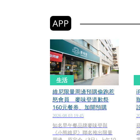
APP
生活
維尼限量周邊預購偷跑惹
怒會員 麥味登道歉祭
160元餐券、加開預購
2026.08.03 19:45
2
知名早午餐品牌麥味登與
《小熊維尼》聯名推出限量
周邊，原定今（3日）上午10