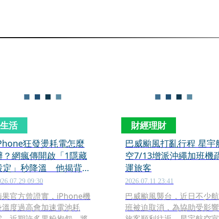
生活
財經理財
iPhone狂發燙耗電怎麼
巴威颱風打亂行程 星宇
辦？網瘋傳開啟「1隱藏
空7/13增派沖繩加班機
設定」秒降溫 他揭背後
運旅客
技術原理
026.07.29 09:30
2026.07.11 23:41
蘋果官方曾證實，iPhone機
巴威颱風襲台，近日不少航
身溫度過高會加速電池耗
班被迫取消，為協助受影響
電。近期許多果粉抱怨，將
旅客順利往返，星宇航空宣