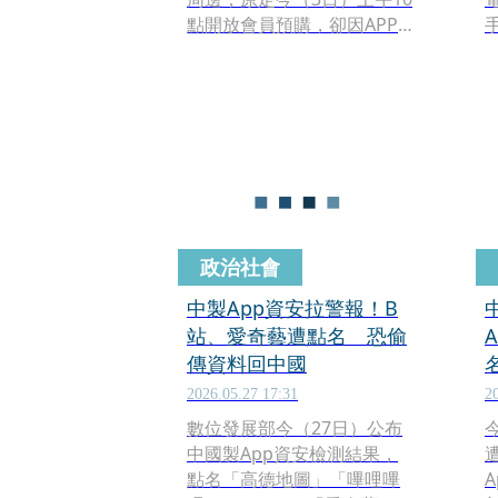
點開放會員預購，卻因APP
系統異常，活動凌晨就提前
開跑，部分商品早早被搶購
一空，引發撲空會員不滿。
麥味登上午緊急釋出加量公
告，仍無法平息眾怒；下午
麥味登發出道歉聲明，同時
祭出補償方案發放160元餐
券，並8月5日加開最後一波
聯名預購。
政治社會
中製App資安拉警報！B
站、愛奇藝遭點名 恐偷
傳資料回中國
2026.05.27 17:31
2
數位發展部今（27日）公布
中國製App資安檢測結果，
點名「高德地圖」「嗶哩嗶