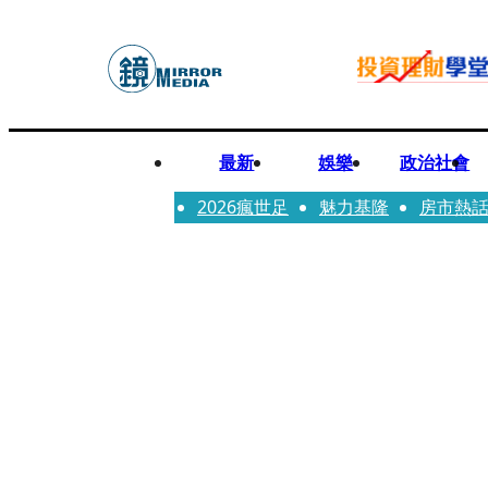
最新
娛樂
政治社會
2026瘋世足
魅力基隆
房市熱