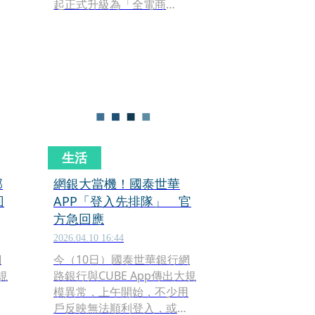
起正式升級為「全電商
APP」，透過AI科技導入與
內容服務升級，提供直播新
服務＋沉浸式內容，透過
「隨看即買」技術強化互動
與即時轉換效益，打造不中
斷的購物流程。
生活
部
網銀大當機！國泰世華
回
APP「登入先排隊」 官
方急回應
2026.04.10 16:44
網
今（10日）國泰世華銀行網
規
路銀行與CUBE App傳出大規
模異常，上午開始，不少用
戶反映無法順利登入，或畫