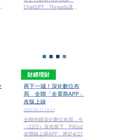
－
ChatGPT、Threads及
Instagram，稱如果有人能
一整天都不打開這4款程式，
「我敬你是位勇者」。貼文
引發熱議，但全部人都認
輸，直言「根本不可能」，
也有人提到LINE和Threads
高使用率，「如果加上
Line，應該沒人是勇者」、
「一天不上脆，世界會崩
財經理財
毀！」
全
再下一城！深化數位布
局 全聯「全電商APP」
改版上線
2026.04.22 19:13
全聯持續深化數位布局，今
（22日）宣布旗下「PXGo!
全聯線上購APP」將於4/21