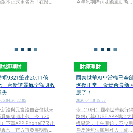
新版本正式更名為「在麼在
今年汛期降雨及颱風動態更
麼」，目前正等待應用程式
具不確定性。內政部長劉世
商店審核發布。團隊不僅在4
芳提醒民眾，隨著汛期即將
月獲得千萬元人民幣（約新
到來，應及早完成防颱、防
台幣4600萬元）融資，公司
汛各項整備工作，強化居家
估值近億元，更與杭州官方
安全檢查、備妥防災物資、
達成合作，在部分街道先行
掌握最新氣象資訊，以降低
試點。
災害可能帶來的衝擊。
財經理財
財經理財
錯帳9321筆達20.11億
國泰世華APP當機已全
元 台新證霸氣全額吸收
恢復正常 金管會最新
損失
應了！
026.04.20 22:05
2026.04.10 19:27
台新證與元富證自合併以來
今（10日）國泰世華銀行
新系統頻頻出包，今（20
路銀行與CUBE APP傳出大
）下單APP PhoneEZ又出
模異常，上午開始，不少用
現異常，官方再發聲明致
戶反映無法順利登入，或畫