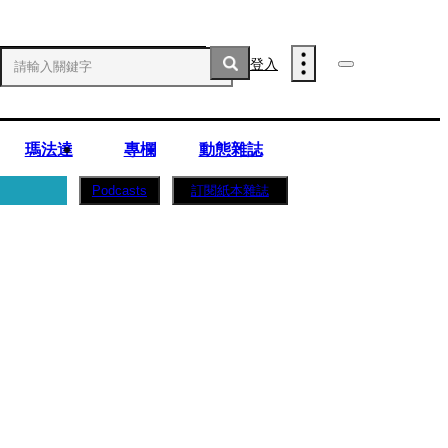
登入
瑪法達
專欄
動態雜誌
訂閱紙本雜誌
Podcasts