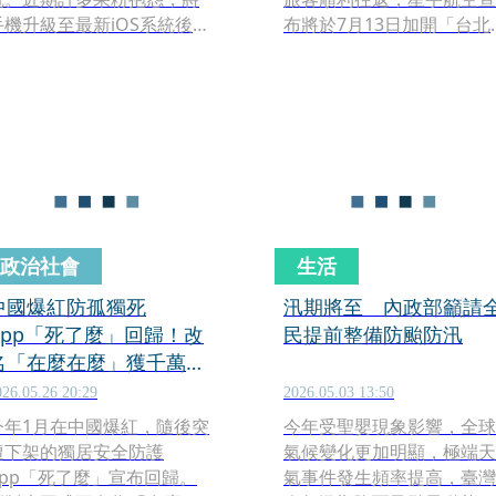
手機升級至最新iOS系統後，
布將於7月13日加開「台北
機台頻頻出現嚴重發燙的狀
沖繩」來回加班機疏運。星
況。對此，日網流傳一招超
宇航空表示，有購票需求的
實用的降溫隱藏技巧，只要
旅客可利用星宇航空官網或
透過更改內部的一項輔助設
官方APP訂位，詳細航班資
定，就能讓機身溫度明顯下
訊如下：
降，引發大批蘋果用戶實測
討論。
政治社會
生活
中國爆紅防孤獨死
汛期將至 內政部籲請
App「死了麼」回歸！改
民提前整備防颱防汛
名「在麼在麼」獲千萬融
資
026.05.26 20:29
2026.05.03 13:50
今年1月在中國爆紅，隨後突
今年受聖嬰現象影響，全球
遭下架的獨居安全防護
氣候變化更加明顯，極端天
App「死了麼」宣布回歸。
氣事件發生頻率提高，臺灣