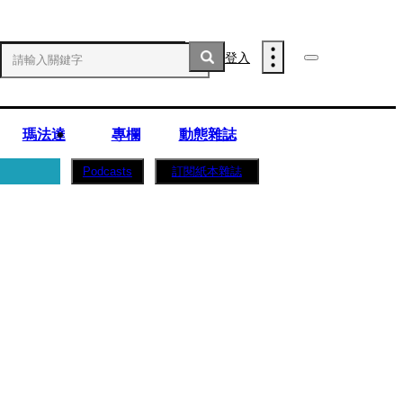
登入
瑪法達
專欄
動態雜誌
訂閱紙本雜誌
Podcasts