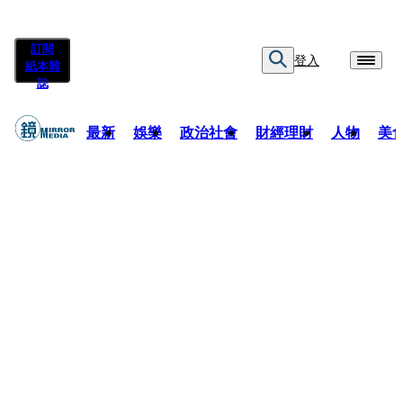
訂閱
登入
紙本雜
誌
最新
娛樂
政治社會
財經理財
人物
美