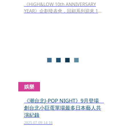
《HiGH&LOW 10th ANNIVERSARY
YEAR》企劃發表會，回顧系列迎來 10
週年的歷程。現場集結多位歷代演出成
員，他也首度談起自己在《HiGH&LOW
熱血街頭》中飾演「琥珀」時的造型秘
辛，透露當年為了呈現角色歷經衝突後
的疲憊與滄桑感，竟是靠「潑鹽水」打
造出帶有塵土感的頹廢髮型，讓他一邊
準備、一邊忍不住在心中自問：「我怎
麼會變成這樣？」
娛樂
《潮台北J-POP NIGHT》9月登場
創台北小巨蛋單場最多日本藝人共
演紀錄
2025.07.09 14:16