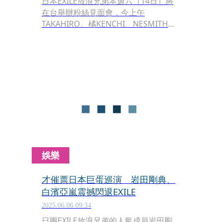
日本EXILE放浪兄弟本週六（14日）將
在台舉辦粉絲見面會，今上午
TAKAHIRO、橘KENCHI、NESMITH、
SHOKICHI、世界與佐藤大樹搭機抵
台，當他們緩步走出接機大廳時，「姐
夫」AKIRA竟然從一旁民眾群裡出現，
加入成員行列，帶給現場近300名接機
粉絲超大驚喜。
娛樂
才催票日本巨蛋巡演 岩田剛典、
白濱亞嵐震撼閃退EXILE
2025.06.06 09:34
日團EXILE放浪兄弟的人氣成員岩田剛