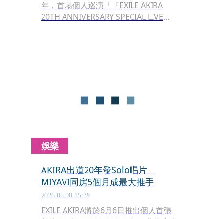
年，首場個人巡演「『EXILE AKIRA
20TH ANNIVERSARY SPECIAL LIVE
TOUR "URBAN SAVAGE"』前天（10
日）於大阪Zepp Namba正式揭幕，巡
演也將於8月8日、9日移師台北三創
CLAPPER STUDIO舉行。AKIRA希望透
過這次巡演，讓大家看見持續進化的自
己，「有EXILE這個根源，才有今天的
我，也希望大家看見不同於以往的
AKIRA。」
娛樂
AKIRA出道20年發Solo唱片
MIYAVI同房5個月成最大推手
2026.05.08 15:39
EXILE AKIRA將於6月6日推出個人首張