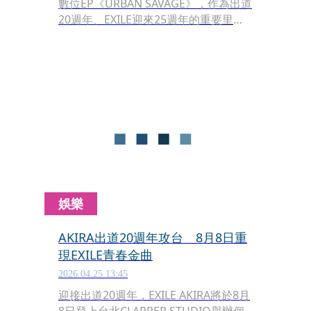
數位EP《URBAN SAVAGE》，作為出道
20週年、EXILE迎來25週年的重要里程
碑，他坦言這不只是第一張個人作品，
更像是把20年來的經歷與音樂喜好全部
濃縮其中。他也透露，真正讓自己下定
決心唱歌、推出個人EP的關鍵，其實是
2024年參加《披荊斬棘》第四季後的轉
變。
娛樂
AKIRA出道20週年攻台 8月8日重
現EXILE青春金曲
2026.04.25 13:45
迎接出道20週年，EXILE AKIRA將於8月