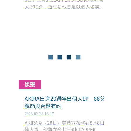
8日登上台北CLAPPER STUDIO舉辦個
人演唱會，這也是他首度以個人名義在
台開唱。他不只帶來全新作品，更預告
會演唱多首屬於青春記憶的EXILE經典歌
曲，讓粉絲一次重溫過去與現在。
娛樂
AKIRA出道20週年出個人EP 88父
親節與台迷有約
2026.02.28 16:17
AKIRA今（28日）突然宣布將在8月8日
幹大事，他將在台北三創CLAPPER