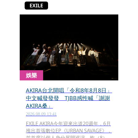
EXILE
娛樂
AKIRA台北開唱「令和8年8月8日」
中文喊發發發 TJBB感性喊「謝謝
AKIRA桑」
2026.08.09 13:41
EXILE AKIRA今年迎來出道20週年，6月
推出首張數位EP《URBAN SAVAGE》，
並首度以個人身分展開巡演，昨（8）