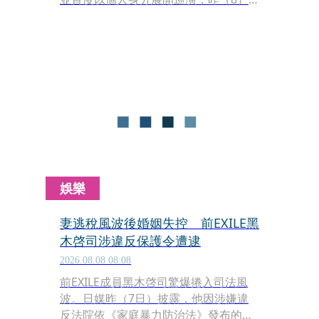
日在台北Clapper Studio迎來巡演最終
站首場，好友EXILE MAKIDAI、
DOBERMAN INFINITY成員P-CHO及
THE JET BOY BANGERZ（TJBB）輪番
登台助陣。適逢台灣父親節，又碰上令
和8年8月8日，AKIRA開心用中文向全場
喊話：「祝大家發發發！」還模仿老婆
林志玲的語氣笑喊「時間啊，好快好
快」，逗樂全場。
娛樂
妻逃稅風波後婚姻失控 前EXILE黑
木啓司涉違反保護令遭逮
2026.08.08 08:08
前EXILE成員黑木啓司驚爆捲入司法風
波。日媒昨（7日）披露，他因涉嫌違
反法院依《家庭暴力防治法》發布的人