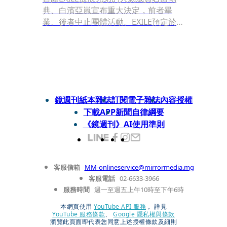
典、白濱亞嵐宣布重大決定，前者畢
業、後者中止團體活動。EXILE預定於今
年年底展開的巨蛋巡演，兩人也宣布不
參加，各自有各自未來所決定專注的領
域，不再顧該團的名義下演出。
鏡週刊紙本雜誌
訂閱電子雜誌
內容授權
下載APP
新聞自律綱要
《鏡週刊》AI使用準則
客服信箱
MM-onlineservice@mirrormedia.mg
客服電話
02-6633-3966
服務時間
週一至週五上午10時至下午6時
本網頁使用
YouTube API 服務
， 詳見
YouTube 服務條款
、
Google 隱私權與條款
瀏覽此頁面即代表您同意上述授權條款及細則