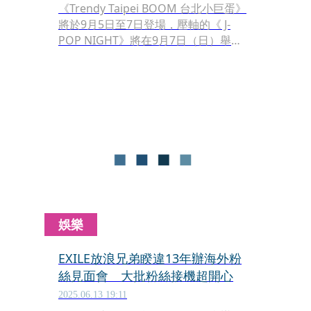
《Trendy Taipei BOOM 台北小巨蛋》
將於9月5日至7日登場，壓軸的《 J-
POP NIGHT》將在9月7日（日）舉
行，今日公布豪華卡司。「國民姐夫」
EXILE AKIRA率領LDH旗下男團
BALLISTIK BOYZ、PSYCHIC FEVER同
台演出，還有BEYOOOOONDS超越少
女組、@onefive兩組風格女團，Z世代
創作歌手Kawanishi Natsuki 川西奈
月，以及TOBE旗下首度來台的話題男
團IMP.，七組實力卡司輪番登場。本場
演出也創下「台北小巨蛋單場最多日本
藝人共演」紀錄，別具意義。門票7月
17日（四）中午12點開賣，購票請洽寬
娛樂
宏售票系統。
EXILE放浪兄弟睽違13年辦海外粉
絲見面會 大批粉絲接機超開心
2025.06.13 19:11