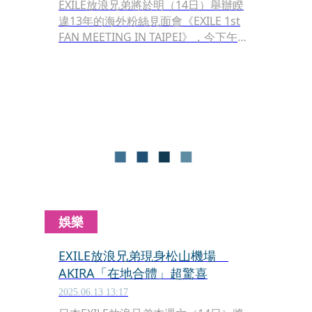
EXILE放浪兄弟將於明（14日）舉辦睽
違13年的海外粉絲見面會《EXILE 1st
FAN MEETING IN TAIPEI》，今下午接
受訪問，TAKAHITO透露這次表演內容
都是經典曲目，AKIRA則補充：「出道
以來的回憶太多了，這次會帶大家重溫
那些一起走過的歌。」
娛樂
EXILE放浪兄弟現身松山機場
AKIRA「在地合體」超驚喜
2025.06.13 13:17