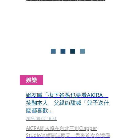
身保護令，已於上月28日遭警方逮捕。
妻子宮崎麗果去年底因公司涉嫌逃漏稅
約1.57億日圓，今年遭判有期徒刑2年6
個月、緩刑4年，報導也揭露兩人今年1
月爆發衝突，宮崎聲稱遭黑木施暴，造
成頭部撕裂傷、頸部受傷，一度需戴頸
圈生活，夫妻關係惡化，目前仍在協議
離婚。
娛樂
網友喊「拋下爸爸也要看AKIRA」
笑翻本人 父親節甜喊「兒子送什
麼都喜歡」
2026.08.07 16:31
AKIRA周末將在台北三創Clapper
Studio連續開唱兩天，帶來首次台灣個