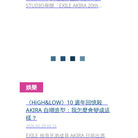
STUDIO舉辦「EXILE AKIRA 20th
ANNIVERSARY SPECIAL LIVE
TOUR『URBAN SAVAGE』」個人活
動，這是他為迎接出道20週年，所啟動
的紀念企劃，6月6日將以個人名義推出
數位EP《URBAN SAVAGE》，並同步展
開巡演。
娛樂
《HiGH&LOW》10 週年回憶殺
AKIRA 自嘲造型：我怎麼會變成這
樣？
2026.01.29 16:31
EXILE 放浪兄弟成員 AKIRA 日前出席