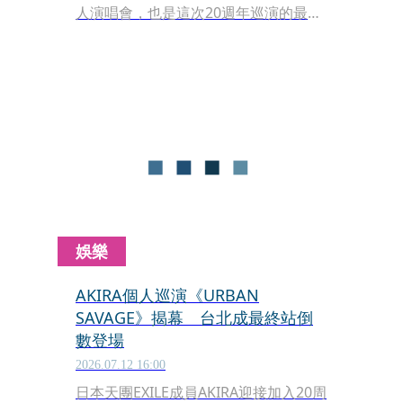
人演唱會，也是這次20週年巡演的最終
場。今（7日）下午接受台灣媒體訪
問，AKIRA聽到網友說「今年父親節必
須拋下爸爸去看AKIRA」，大笑回應，
自己並非故意挑在父親節開唱，但會把
這份心意當作粉絲到場時也帶著父親一
起來感受，並努力帶來更好的表演回饋
大家。
娛樂
AKIRA個人巡演《URBAN
SAVAGE》揭幕 台北成最終站倒
數登場
2026.07.12 16:00
日本天團EXILE成員AKIRA迎接加入20周