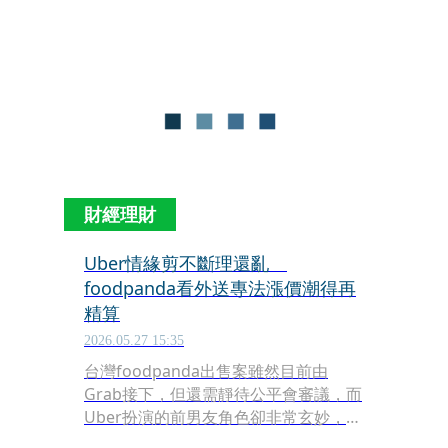
Eats 拿「外送專法」作為調漲抽成藉
口，甚至僅以一封電子郵件片面通知合
作商家，未留給商家任何實質選擇，呼
籲公平會與相關單位應立即介入調查。
財經理財
Uber情緣剪不斷理還亂
foodpanda看外送專法漲價潮得再
精算
2026.05.27 15:35
台灣foodpanda出售案雖然目前由
Grab接下，但還需靜待公平會審議，而
Uber扮演的前男友角色卻非常玄妙，雖
未取得台灣foodpanda，但轉而向母集