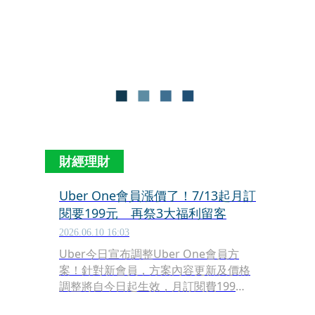
日）重申反對立場，強調已針對外送市
場、勞動權益、消費者利益與外送員權
益，跨境資料治理、國家安全等面向，
向行政院等相關單位表達意見，並呼籲
公平會否准此案結合。
財經理財
Uber One會員漲價了！7/13起月訂
閱要199元 再祭3大福利留客
2026.06.10 16:03
Uber今日宣布調整Uber One會員方
案！針對新會員，方案內容更新及價格
調整將自今日起生效，月訂閱費199
元，年訂閱為1,990元；至於既有的會員