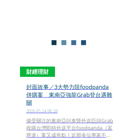
放態度，甚至公開說出：「歡迎有想被
momo併購的業者來報名！」甚至他也
坦承評估過收購外送平台foodpanda的
可行性。面對momo股價最高曾來到
2190元，對比如今的188元，蔡明忠也
難掩神傷，面對媒體詢問雖正面以對，
會後也以一句「會爬著重回千金股榮
耀」讓外界嗅出「大董真的很在意！」
的氣氛。
財經理財
封面故事／3大勢力阻foodpanda
併購案 東南亞強龍Grab登台遇難
關
2026.05.24 06:28
備受關注的東南亞叫車暨外送巨頭Grab
收購台灣即時外送平台foodpanda（富
胖達）案又成焦點！近期多位專家不約