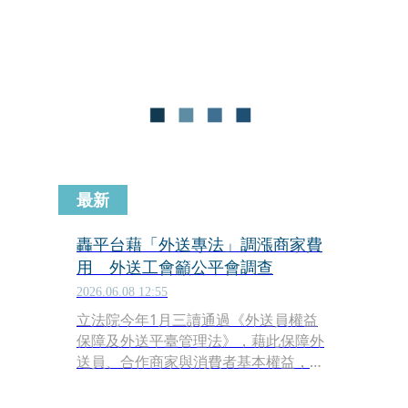
Wee Tang）上陣。記者會中，他端出3
大在地承諾，對外送員、商戶以及政府
單位喊話，而在Grab服務已11年之久的
余偉騰，過往每開發一個市場就會搬到
當地居住，顯示在地深耕的決心，這一
次也不例外，余偉騰表示已經做好準備
將來台居住，並透露自己最喜歡吃的台
灣食物就是牛肉麵。
最新
轟平台藉「外送專法」調漲商家費
用 外送工會籲公平會調查
2026.06.08 12:55
立法院今年1月三讀通過《外送員權益
保障及外送平臺管理法》，藉此保障外
送員、合作商家與消費者基本權益，但
法案還未上路，先爆爭議。全國外送產
業工會今（8日）發表聲明，質疑Uber