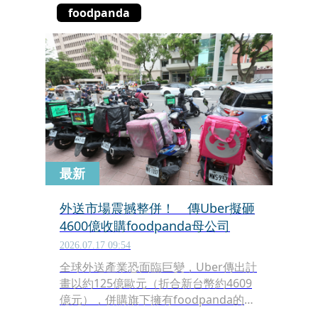
foodpanda
最新
外送市場震撼整併！ 傳Uber擬砸
4600億收購foodpanda母公司
2026.07.17 09:54
全球外送產業恐面臨巨變，Uber傳出計
畫以約125億歐元（折合新台幣約4609
億元），併購旗下擁有foodpanda的德
國外送集團Delivery Hero，若順利拍