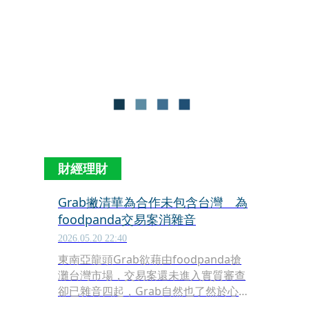
注。民進黨立委王世堅今（21日）偕同
資策會MIC資深策略總監王瑞民、外送
權益促進聯盟發言人蘇柏豪召開記者
會，質疑此案非單純企業併購，而是
Uber透過交叉持股與全球合作模式，進
行「借殼式市場整合」，恐導致台灣外
送市場實質壟斷，嚴重衝擊消費者權
益、公平競爭與本土商家生存空間。
財經理財
Grab撇清華為合作未包含台灣 為
foodpanda交易案消雜音
2026.05.20 22:40
東南亞龍頭Grab欲藉由foodpanda搶
灘台灣市場，交易案還未進入實質審查
卻已雜音四起，Grab自然也了然於心。
今（20）日傍晚，Grab大陣仗發出聲明