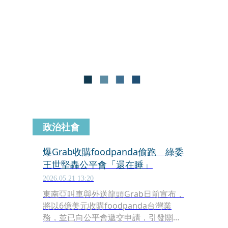
而同在媒體投書，分別以Uber持股、中
資與資安問題以輿論戰質疑Grab，本週
四（21日）更將舉辦研討會企圖影響公
平會審議結果。本刊調查，反Grab聲浪
鵲起，背後牽涉3大勢力，除不願嫁入
Grab的本土派外，還有2組未曾曝光的
收購者，分別來自零售與電商圈。「公
平會該好好審查，但這場合併案如果再
度破局，恐讓Uber Eats一家獨大，對
台灣消費者也絕非好事。」一位專家對
本刊說。
政治社會
爆Grab收購foodpanda偷跑 綠委
王世堅轟公平會「還在睡」
2026.05.21 13:20
東南亞叫車與外送龍頭Grab日前宣布，
將以6億美元收購foodpanda台灣業
務，並已向公平會遞交申請，引發關