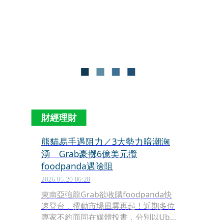
指出：「Grab Maps 與華為之間的合作
並未涵蓋台灣市場，我們也承諾將永久
持續維持此作法。」並強調：「Grab正
積極接觸在地專業顧問檢視相關作業流
程，以確保未來Grab在台灣的營運將全
面符合相關法律及監管要求。」希望快
速斬斷雜音的用意相當清楚。
財經理財
熊貓易手遇阻力／3大勢力暗潮洶
湧 Grab豪擲6億美元攬
foodpanda遇險阻
2026.05.20 06:28
東南亞強龍Grab欲收購foodpanda快
速登台，攪動市場風雲再起！近期多位
專家不約而同在媒體投書，分別以Uber