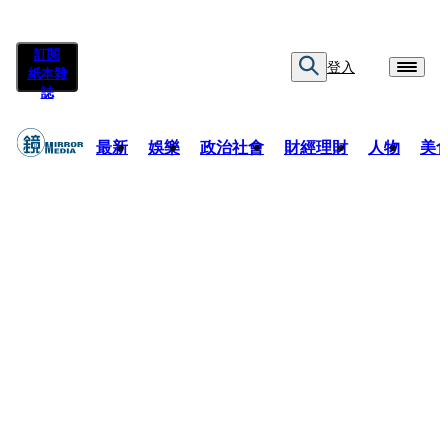
訂閱
登入
紙本雜
誌
最新
娛樂
政治社會
財經理財
人物
美