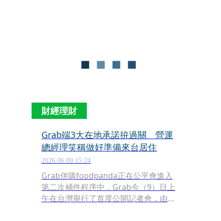
則從7月13日後的下一個續訂扣款日
起，月訂閱將調整為199元，年訂閱則
調整為1,990元，漲幅逾65％。
財經理財
Grab端3大在地承諾拚過關 營運
總經理笑稱做好準備來台居住
2026.06.09 15:24
Grab併購foodpanda正在公平會進入
第二次補件程序中，Grab今（9）日上
午在台灣舉行了首度公開記者會，由
Grab 集團營運董事總經理余偉騰（Yee