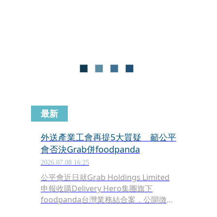
元，換算時薪不得低於最低工資的1.25
倍，平台還須揭露預估報酬、取送地
點，並以每筆訂單獨立計算報酬，外界
認為將使過往「疊單」配送效益大幅降
低。
最新
外送產業工會再提5大質疑 籲公平
會否決Grab併foodpanda
2026.07.08 16:25
公平會近日就Grab Holdings Limited
申報收購Delivery Hero集團旗下
foodpanda台灣業務結合案，公開徵求
各界意見，全國外送產業工會今（8