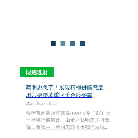
團Delivery Hero出價，讓此樁交易案難
以擺脫Uber的影響力。回到台灣市場營
運現況，foodpanda尚在評估外送專法
的可能影響，現在呈現一個還不敢說漲
價但也不敢承諾維持原價的三難局面。
財經理財
蔡明忠急了！展現積極併購態度
坦言要爬著重回千金股榮耀
2026.05.27 10:58
台灣電商龍頭富邦媒momo今（27）日
一早舉行股東會，由董座蔡明忠主持會
議，會議中，蔡明忠態度平穩但展現積
極的求才若渴，以及相當願意併購的開