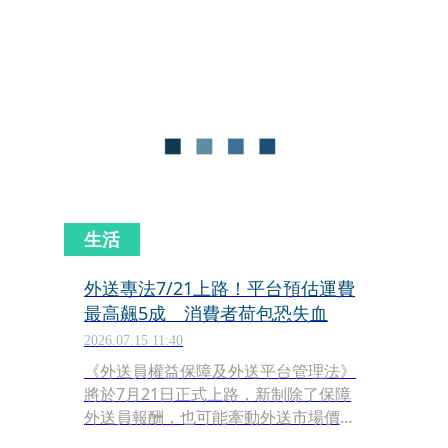
板，將使外送市場版圖大幅重整，但也
因涉及歐洲多國經營重疊，預料將遭遇
反壟斷機構的嚴格審查。
生活
外送專法7/21上路！平台預估運費
最高飆5成 消費者荷包恐失血
2026.07.15 11:40
《外送員權益保障及外送平台管理法》
將於7月21日正式上路，新制除了保障
外送員報酬，也可能牽動外送市場價
格。依規定，每筆訂單報酬不得低於45