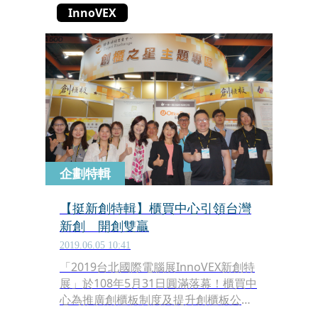
InnoVEX
企劃特輯
【挺新創特輯】櫃買中心引領台灣
新創 開創雙贏
2019.06.05 10:41
「2019台北國際電腦展InnoVEX新創特
展」於108年5月31日圓滿落幕！櫃買中
心為推廣創櫃板制度及提升創櫃板公司
之曝光度及國際知名度，帶領5家創櫃