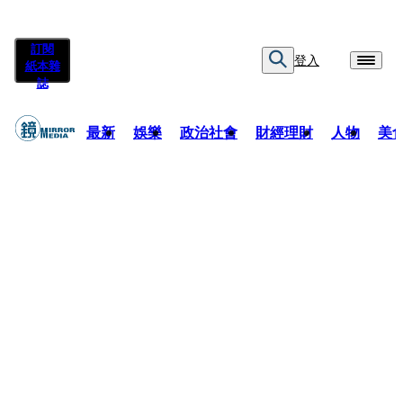
訂閱
登入
紙本雜
誌
最新
娛樂
政治社會
財經理財
人物
美