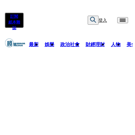
訂閱
登入
紙本雜
誌
最新
娛樂
政治社會
財經理財
人物
美