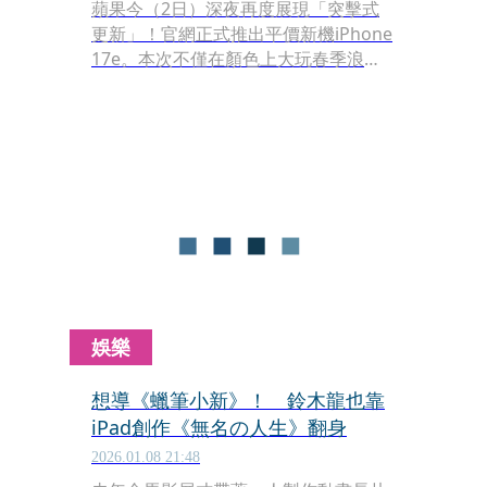
蘋果今（2日）深夜再度展現「突擊式
更新」！官網正式推出平價新機iPhone
17e。本次不僅在顏色上大玩春季浪
漫，更針對用戶最在意的「儲存容量」
與「充電功能」做出了關鍵升級。
娛樂
想導《蠟筆小新》！ 鈴木龍也靠
iPad創作《無名の人生》翻身
2026.01.08 21:48