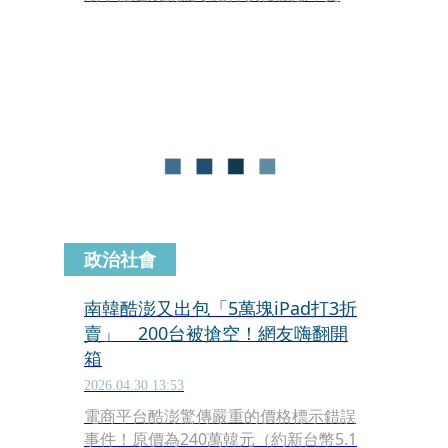
步從供應鏈上游傳導到終端消費市場，
甚至引發總體經濟的通膨隱憂。以漲幅
來看，這一波漲最多的就是DRAM，被
動元件漲幅也高達一成到三成。
政治社會
南韓酷澎又出包「5萬塊iPad打3折
賣」 200台被搶空！網友嗨翻開
箱
2026.04.30 13:53
電商平台酷澎驚傳嚴重的價格標示錯誤
事件！原價為240萬韓元（約新台幣5.1