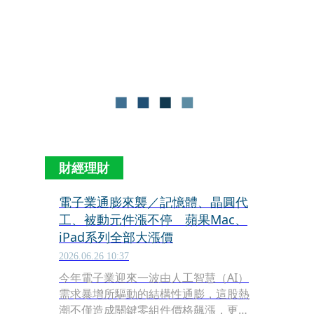
間，可謂是非常有感！也因此在上週末
引發一波通路之亂，數名消費者指稱
Studio A(晶實科技)告知早在漲價潮前
就下單的客戶「得補差價」，不然就會
取消出貨，引爆討論聲浪，對此，晶實
科技表示暫時不予回應。
財經理財
電子業通膨來襲／記憶體、晶圓代
工、被動元件漲不停 蘋果Mac、
iPad系列全部大漲價
2026.06.26 10:37
今年電子業迎來一波由人工智慧（AI）
需求暴增所驅動的結構性通膨，這股熱
潮不僅造成關鍵零組件價格飆漲，更逐