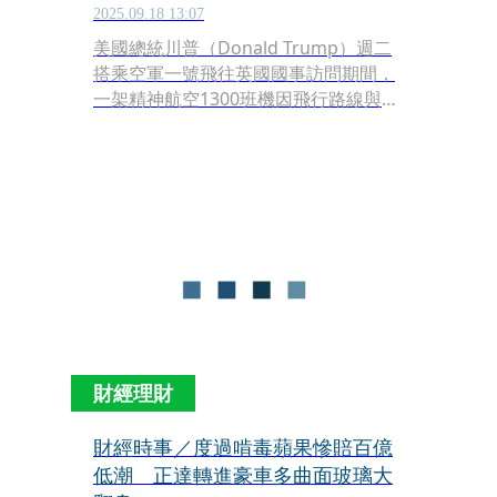
2025.09.18 13:07
美國總統川普（Donald Trump）週二
搭乘空軍一號飛往英國國事訪問期間，
一架精神航空1300班機因飛行路線與總
統專機相近，在紐約上空遭空中交通管
制員多次警告。
財經理財
財經時事／度過啃毒蘋果慘賠百億
低潮 正達轉進豪車多曲面玻璃大