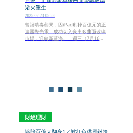
百億 正達靠豪車多曲面螢幕玻璃
浴火重生
2025.07.23 05:28
曾誤啃毒蘋果，因iPad虧掉百億元的正
達國際光電，成功切入豪車多曲面玻璃
市場，迎向新藍海。上週三（7月16
日），自嘲屬貓的正達董事長鍾志明接
受本刊專訪時表示：「正達最近打進日
本豪車供應鏈，目前已經在越南積極擴
廠，200萬元以上的豪車未來將會大量
採用多曲面玻璃，估計2萬片的產能很
快就會滿載，預計明年大量出貨之後，
業績將明顯成長。」
財經理財
慘賠百億大翻身1／被紅色供應鏈搶