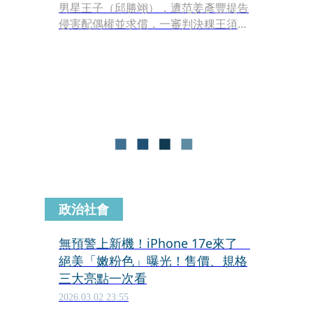
男星王子（邱勝翊），遭范姜彥豐提告
侵害配偶權並求償，一審判決粿王須連
帶賠償100萬元，雖范姜彥豐壓倒性勝
利，但粿粿先前赴派出所報案，指控
iPad疑遭范姜彥豐取走、提告竊盜，全
案已由檢察官分案偵辦中。
政治社會
無預警上新機！iPhone 17e來了
絕美「嫩粉色」曝光！售價、規格
三大亮點一次看
2026.03.02 23:55