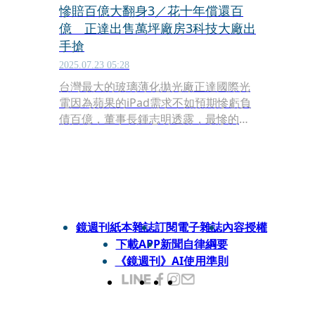
慘賠百億大翻身3／花十年償還百
億 正達出售萬坪廠房3科技大廠出
手搶
2025.07.23 05:28
台灣最大的玻璃薄化拋光廠正達國際光
電因為蘋果的iPad需求不如預期慘虧負
債百億，董事長鍾志明透露，最慘的時
候天天跑3點半，所幸，經過十年處分
資產、精簡人力以及募資償還百億借款
後，負債比大幅降低，今年甚至可以到
越南擴產，如今，占地萬坪的苗栗三廠
計畫出售，甚至有三家電子大廠上門表
達有意購買的興趣，由於大面積的工業
鏡週刊紙本雜誌
訂閱電子雜誌
內容授權
區土地需求夯，如果順利出售，正達今
下載APP
新聞自律綱要
年有機會轉虧為盈。
《鏡週刊》AI使用準則