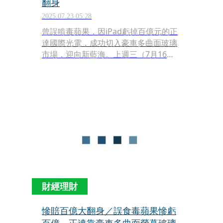
翻身
2025.07.23 05:28
曾誤啃毒蘋果，因iPad虧掉百億元的正
達國際光電，成功切入豪車多曲面玻璃
市場，迎向新藍海。上週三（7月16
日），自嘲屬貓的正達董事長鍾志明接
受本刊專訪時表示：「正達最近打進日
本豪車供應鏈，目前已經在越南積極擴
廠，200萬元以上的豪車未來將會大量
採用多曲面玻璃，估計2萬片的產能很
快就會滿載，預計明年大量出貨之後，
業績將明顯成長。」
財經理財
慘賠百億大翻身／誤食毒蘋果慘虧