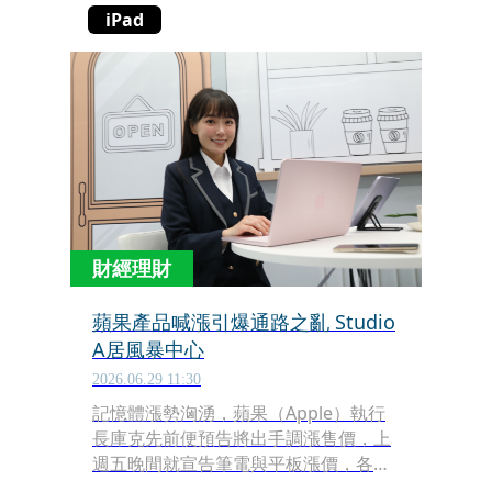
iPad
財經理財
蘋果產品喊漲引爆通路之亂 Studio
A居風暴中心
2026.06.29 11:30
記憶體漲勢洶湧，蘋果（Apple）執行
長庫克先前便預告將出手調漲售價，上
週五晚間就宣告筆電與平板漲價，各產
品調漲金額在新台幣3000元至1萬元