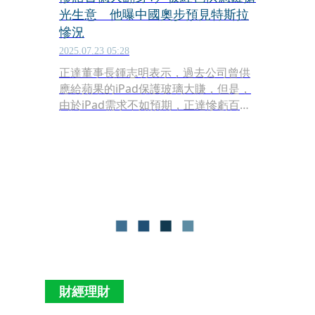
光生意 他曝中國奧步預見特斯拉
慘況
2025.07.23 05:28
正達董事長鍾志明表示，過去公司曾供
應給蘋果的iPad保護玻璃大賺，但是，
由於iPad需求不如預期，正達慘虧百億
元，中國競爭對手能夠存活下來的關鍵
是政府補貼，這是台商拿不到的。鍾志
明認為，正達被紅色供應鏈取代的模
式，未來將在特斯拉重演，因為現在特
斯拉在中國的銷售也開始走下坡，接下
來他們應該會輸給比亞迪。
財經理財