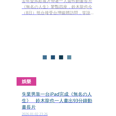
去年金馬影展才帶著一人製作動畫長片
《無名の人生》驚豔四座，鈴木龍也今
（8日）抵台接受台灣媒體訪問，笑說
沒想到麼快再來，「上次來就覺得很有
歸屬感，華山簽名會來了100多人，真
的嚇到我了。」這次他把行程當成「獎
勵旅行」，身上穿著上回在中山站買的
「台北仙人怕事多」帽T，他點名想再
逛逛二手衣補貨，甚至打算進電影院當
一回普通觀眾，「最近在日本沒什麼機
會看，也想體驗看看台灣戲院的氛
圍。」
娛樂
失業男靠一台iPad完成《無名の人
生》 鈴木龍也一人畫出93分鐘動
畫長片
2026.01.02 23:26