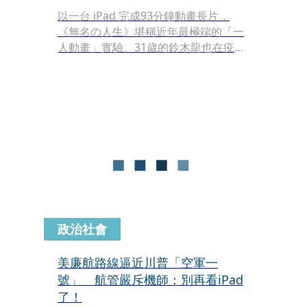
以一台 iPad 完成93分鐘動畫長片，
《無名の人生》堪稱近年最極端的「一
人動畫」實驗。31歲的鈴木龍也在疫情
失業低潮中，獨自閉關18個月，從零開
始畫出這部顛覆日本動畫想像的處女
作，也因此躍上國際舞台。
政治社會
美廉航路線逼近川普「空軍一
號」 航管嚴斥機師：別再看iPad
了！