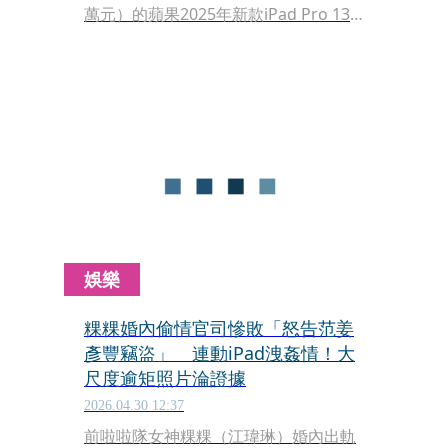
萬元）的蘋果2025年新款iPad Pro 13
吋（M5晶片），竟一度出現84萬韓元
（約新台幣1.7萬元） 的超商入門價。
這場持續僅10分鐘的意外，讓南韓網友
瘋狂下單，更驚人的是，酷澎似乎打算
「認賠送禮」，已有幸運兒開箱分享。
娛樂
粿粿婚內偷情官司慘敗「怒告范姜
彥豐竊盜」 連動iPad洩姦情！大
尺度逾矩照片淪證據
2026.04.30 12:37
前啦啦隊女神粿粿（江瑋琳）婚內出軌