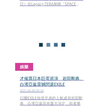
日）在Legacy TERA舉辦「SPACE
COWBOY」巡演台北場，演唱會全程以
英文、日文與粉絲互動，由於是岩田剛
典出道15年來首次個人海外專場，他深
深鞠躬感謝粉絲完成他長久以來的夢
想，甚至激動跪地，讓粉絲給予熱烈尖
叫掌聲。
娛樂
才催票日本巨蛋巡演 岩田剛典、
白濱亞嵐震撼閃退EXILE
2025.06.06 09:34
日團EXILE放浪兄弟的人氣成員岩田剛
典、白濱亞嵐宣布重大決定，前者畢