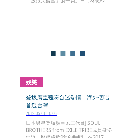
「放浪大嫂團」的一員。日前林志玲、
AKIRA於台南甜蜜補辦婚宴，全台灣洋
溢在一股「嫁女兒」的喜悅中，而夫妻
倆婚後合體的第一部作品則獻給了
AKIRA的師弟團三代目 J SOUL
BROTHERS，抬轎意味濃厚。
娛樂
登坂廣臣難忘台迷熱情 海外個唱
首選台灣
2019.05.01 10:03
日本男星登坂廣臣以三代目J SOUL
BROTHERS from EXILE TRIBE成員身份
出道，歷經將近9年的時間，在2017年