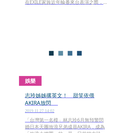
在EXILE家族近年輪番來台表演之際，是
少數未曾來過台灣的成員之一；今（5
日）今市隆二親自透過影片宣布，他將
於3月17日（日）於新北Zepp New
Taipei舉辦首次的海外粉絲見面會
「RYUJI IMAICHI 『"R"OAD』～1st
FAN MEETING IN TAIPEI ～」，今日同
步售票。
娛樂
志玲姊姊撂英文！ 甜笑依偎
AKIRA放閃
2019.11.27 14:02
「台灣第一名模」林志玲6月無預警閃
婚日本天團放浪兄弟成員AKIRA，成為