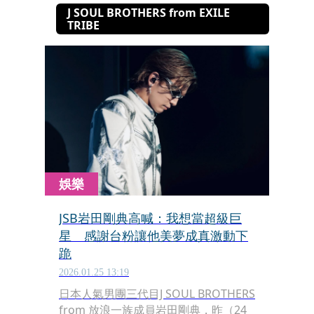
J SOUL BROTHERS from EXILE
TRIBE
娛樂
JSB岩田剛典高喊：我想當超級巨
星 感謝台粉讓他美夢成真激動下
跪
2026.01.25 13:19
日本人氣男團三代目J SOUL BROTHERS
from 放浪一族成員岩田剛典，昨（24