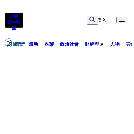
訂閱
登入
紙本雜
誌
最新
娛樂
政治社會
財經理財
人物
美