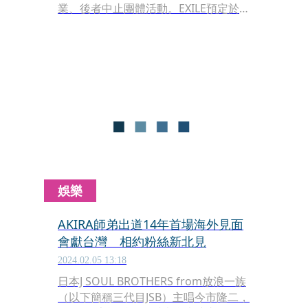
業、後者中止團體活動。EXILE預定於今
年年底展開的巨蛋巡演，兩人也宣布不
參加，各自有各自未來所決定專注的領
域，不再顧該團的名義下演出。
娛樂
AKIRA師弟出道14年首場海外見面
會獻台灣 相約粉絲新北見
2024.02.05 13:18
日本J SOUL BROTHERS from放浪一族
（以下簡稱三代目JSB）主唱今市隆二，