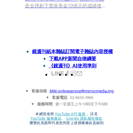
造全球創下賣座美金10億元的成績後，
最初的念頭並不是繼續拍攝《小丑：雙
重瘋狂》（Joker: Folie à Deux），是
根據男主角瓦昆菲尼克斯（Joaquin
Phoenix）的夢境，製作一場百老匯規
格的舞台表演。
鏡週刊紙本雜誌
訂閱電子雜誌
內容授權
下載APP
新聞自律綱要
《鏡週刊》AI使用準則
客服信箱
MM-onlineservice@mirrormedia.mg
客服電話
02-6633-3966
服務時間
週一至週五上午10時至下午6時
本網頁使用
YouTube API 服務
， 詳見
YouTube 服務條款
、
Google 隱私權與條款
瀏覽此頁面即代表您同意上述授權條款及細則