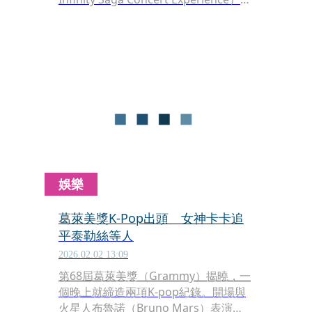
將於本週末25日（週六）至26日（週
日）在台北流行音樂中心全面升級再
現。除了漫威團隊製作的超級英雄精彩
畫面，大型交響樂團同步演奏23部漫威
電影精華之外，主辦單位特別邀請為流
行天后Lady Gaga演唱會操刀的燈光設
計師坐鎮，將北流表演廳打造為史詩級
的沉浸式「漫威劇場」。
娛樂
葛萊美獎K-Pop出頭 女神卡卡追
平泰勒絲等人
2026.02.02 13:09
第68屆葛萊美獎（Grammy）揭曉，一
個晚上就締造兩項K-pop紀錄。開場與
火星人布魯諾（Bruno Mars）表演