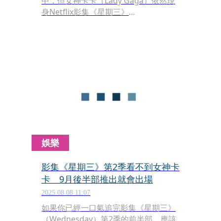
中，但女神卡卡（Lady Gaga）依然現
身Netflix影集《星期三》
（Wednesday）舉行的紐約墳場派對，
不只跟演員合影，還公開宣佈她替《星
期三》第2季創作的插曲歌名，與第2季
後半部一起於9月3日同步揭曉。
娛樂
影集《星期三》第2季看不到女神卡
卡 9月後半部推出就會出場
2025.08.08 11:07
如果你已經一口氣追完影集《星期三》
（Wednesday）第2季的前半部，應該