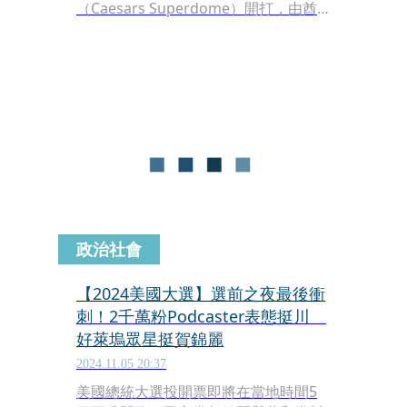
（Caesars Superdome）開打，由酋
長隊出戰老鷹隊，2年前酋長隊曾打敗
老鷹隊，但今年則輸給了老鷹隊。而酋
長隊的足球明星崔維斯凱爾西（Travis
Kelce）也直接離場走人，女友泰勒絲
（Taylor Swift）場邊觀戰還被老鷹隊球
迷噓，無法上演去年球場熱吻的慶功戲
碼。
政治社會
【2024美國大選】選前之夜最後衝
刺！2千萬粉Podcaster表態挺川
好萊塢眾星挺賀錦麗
2024.11.05 20:37
美國總統大選投開票即將在當地時間5