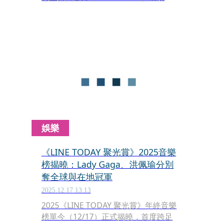
〈APT〉的Rosé，成為第一個站上葛萊
美獎舞台表演的K-Pop個人歌手；而
Netflix動畫《Kpop獵魔女團》主題曲
〈Golden〉，則成為第一首拿到葛萊美
獎的K-pop歌曲。
娛樂
《LINE TODAY 聚光賞》2025音樂
榜揭曉：Lady Gaga、洪佩瑜分別
奪全球與在地冠軍
2025.12.17 13:13
2025《LINE TODAY 聚光賞》年終音樂
榜單今（12/17）正式揭曉，首度跨足