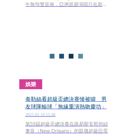
午無預警宣佈，亞洲巡迴演唱只在新加
坡唱4場。背後當然是新加坡政府再次
提出豐厚的誘因，說服團隊只在新加坡
開唱。
娛樂
泰勒絲看超級盃總決賽慘被噓 男
友球隊輸球「無緣重演熱吻慶功」
2025.02.10 15:40
第59屆超級盃總決賽在路易斯安那州紐
奧良（New Orleans）的凱撒超級巨蛋