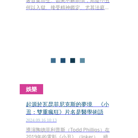
著首集而生。如果不解前情，那麼小丑
何以入獄、接受精神鑑定、尤其法庭上
的每個證人，都會變得空洞。但在類型
風格上，導演陶德菲利普斯卻改弦易
轍，讓歌舞片（Musical）入侵敘事系
統，造就了如今局面。
娛樂
起源於瓦昆菲尼克斯的夢境 《小
丑：雙重瘋狂》片名是醫學術語
2024.09.16 10:13
導演陶德菲利普斯（Todd Phillips）在
2019年的電影《小丑》（Joker），締