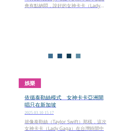
會有點納悶，說好的女神卡卡（Lady
Gaga）呢？不是會出場客串嗎？現在答
案揭曉，她的戲份會在9月上架的後半
部出場，同時也會發表新歌與MV。
娛樂
依循泰勒絲模式 女神卡卡亞洲開
唱只在新加坡
2025.03.10 15:17
就像泰勒絲（Taylor Swift）那樣，這次
女神卡卡（Lady Gaga）在台灣時間中