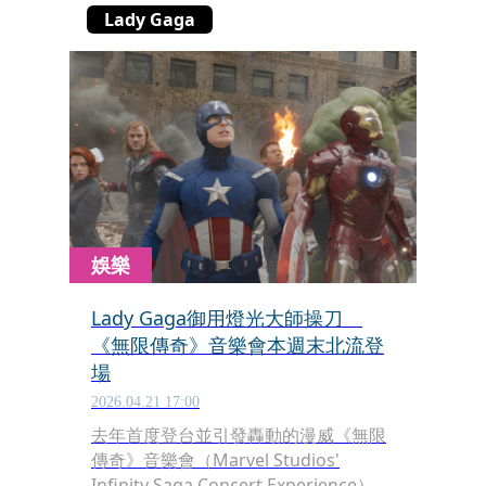
Lady Gaga
娛樂
Lady Gaga御用燈光大師操刀
《無限傳奇》音樂會本週末北流登
場
2026.04.21 17:00
去年首度登台並引發轟動的漫威《無限
傳奇》音樂會（Marvel Studios'
Infinity Saga Concert Experience），