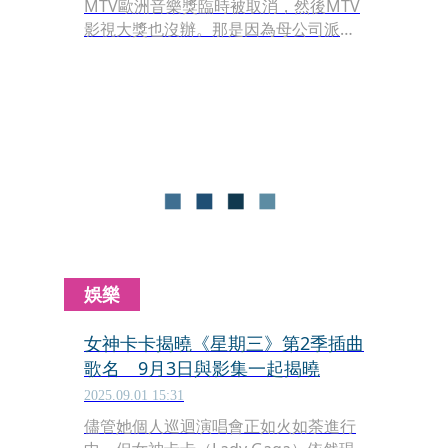
MTV歐洲音樂獎臨時被取消，然後MTV
影視大獎也沒辦。那是因為母公司派拉
蒙全球的併購案，為了讓帳面好看，多
餘的開支能省則省。不過這樁併購案已
經於7月通過了，所以今年這些獎應該
會如期舉行吧！
娛樂
女神卡卡揭曉《星期三》第2季插曲
歌名 9月3日與影集一起揭曉
2025.09.01 15:31
儘管她個人巡迴演唱會正如火如荼進行