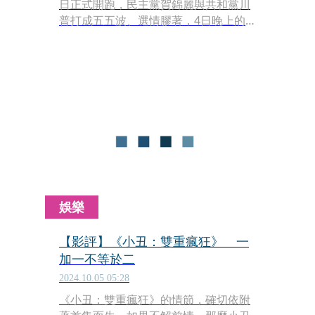
日正式開跑，民主黨賀錦麗與共和黨川
普打成五五波、選情膠著，4日晚上的
選前之夜是壯大聲勢的最後機會，賀錦
麗連跑多地後，選在搖擺州賓州費城造
勢，還連線其他州的活動現場，召集好
萊塢眾星力挺站台，而川普則在另一個
搖擺州密西根州舉辦晚會，聲勢浩大，
力拚重返白宮。
娛樂
【影評】《小丑：雙重瘋狂》 一
加一不等於二
2024.10.05 05:28
《小丑：雙重瘋狂》的情節，確切依附