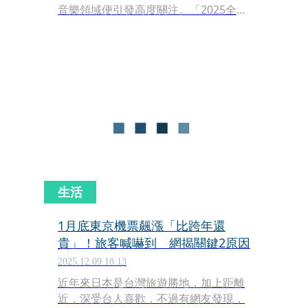
音樂領域便引發高度關注。「2025全球
單曲年度榜」由Lady Gaga以
〈Abracadabra〉奪冠，再現她「怪獸
之母」的舞台能量與文化號召力；而
「2025在地歌手單曲年度榜」則由洪佩
瑜〈不佔地方〉拿下第一名，她細膩的
情感演繹與精湛唱功深受評審肯定，成
為今年華語樂壇指標作品之一。洪佩瑜
也分享心情表示：「希望〈不佔地方〉
能給大家勇氣，請堅定、勇敢地呼喊
愛！」
生活
1月底東京機票飆漲「比跨年還
貴」！旅客喊嚇到 網揭關鍵2原因
2025.12.09 18:13
近年來日本是台灣旅遊勝地，加上距離
近，深受台人喜歡，不過有網友發現，