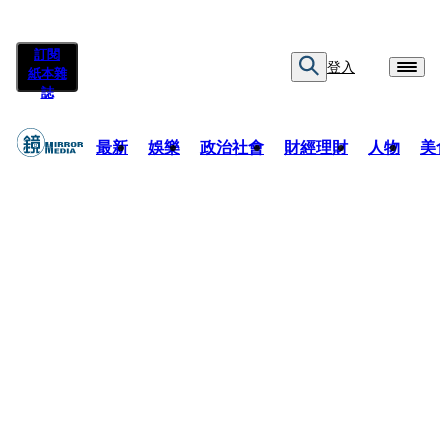
訂閱
登入
紙本雜
誌
最新
娛樂
政治社會
財經理財
人物
美