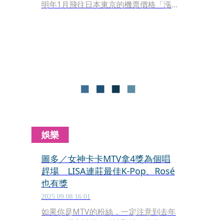
明年1月飛往日本東京的機票價格「漲
了2倍」，堪稱比過年還貴。對此，就
有其他網友揭背後2原因。
娛樂
圖多／女神卡卡MTV拿4獎為個唱
趕場 LISA連莊最佳K-Pop、Rosé
也有獎
2025.09.08 16:01
如果你是MTV的粉絲，一定注意到去年