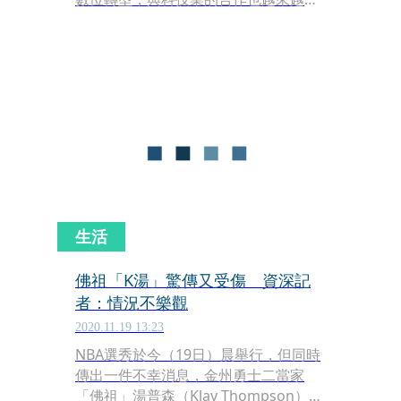
切；為此，前聯華電子榮譽副董事長宣
明智，今（18日）特別代表宣捷生醫集
團旗下的智捷生醫捐贈「VR醫學影像資
料庫」給關渡醫院，希望協助關渡醫院
在醫療領域不斷創新。
生活
佛祖「K湯」驚傳又受傷 資深記
者：情況不樂觀
2020.11.19 13:23
NBA選秀於今（19日）晨舉行，但同時
傳出一件不幸消息，金州勇士二當家
「佛祖」湯普森（Klay Thompson）於