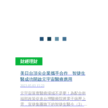
振造影儀，經過快速且短時間的檢查，
原本需要40分鐘，現在只要20分鐘，順
利完成檢查，最後診斷出微小的顱內動
脈瘤，讓他及早發現及早治療。
財經理財
美日台頂尖企業攜手合作 智捷生
醫成功開啟元宇宙醫療應用
2023.05.03 15:23
元宇宙落實醫療場域不是夢！為配合衛
福部政策促進台灣醫療院將電子病歷上
雲，宣捷集團旗下的智捷生醫今（3）