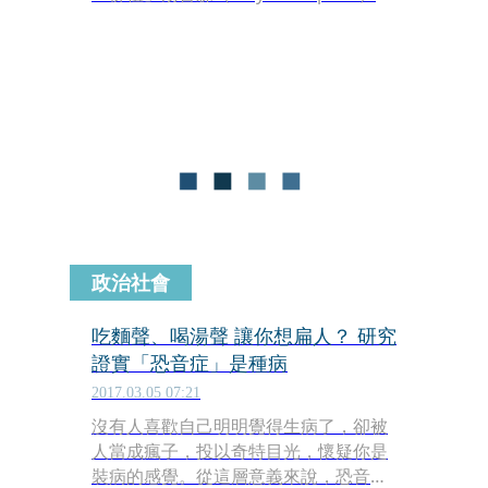
訓練時再度受傷，最初報導只是傷到小
腿，但消息更新恐傷到腳跟（阿基里斯
腱）。
政治社會
吃麵聲、喝湯聲 讓你想扁人？ 研究
證實「恐音症」是種病
2017.03.05 07:21
沒有人喜歡自己明明覺得生病了，卻被
人當成瘋子，投以奇特目光，懷疑你是
裝病的感覺。從這層意義來說，恐音症