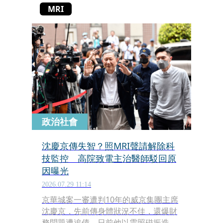
MRI
政治社會
沈慶京傳失智？照MRI聲請解除科
技監控 高院致電主治醫師駁回原
因曝光
2026.07.29 11:14
京華城案一審遭判10年的威京集團主席
沈慶京，先前傳身體狀況不佳，還爆財
務問題遭追債，日前他以需照磁振造影