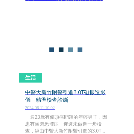
進行深度合作，並期望產生會員互相導
流的綜效。
生活
中醫大新竹附醫引進3.0T磁振造影
儀 精準檢查診斷
2024.06.11 10:02
一名23歲有偏頭痛問題的年輕男子，因
患有幽閉恐懼症，遲遲未做進一步檢
查，經由中醫大新竹附醫引進的3.0T磁