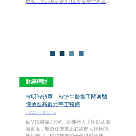
估算，全球有高達4,100萬失智症患者尚
未被診斷。由於失智症早期仍處輕微認
知障礙（MCI; Mild Cognitive
Impairment）階段，及早發現就更有
機會治療，成立不到5年的上頂醫學影
像科技領先全球，開發出結合磁振造影
（MRI）的AI腦齡偵測系統，補足失智
症長期只能透過量表或問診的缺口，其
核心演算分析模組先後於2020年與今年
6月取得美國FDA510（k）與台灣TFDA
食藥署上市許可，成為臨床精準預測一
大利器，讓這個不到10人的新創團隊嘗
財經理財
到耕耘有成之喜悅。
宣明智領軍 智捷生醫攜手關渡醫
院搶進高齡元宇宙醫療
2022.07.18 13:45
從MRI掃描與X光、到機器人手術以及虛
擬實境，醫療保健業正在經歷大規模的
數位轉型，與科技業的合作也越來越密