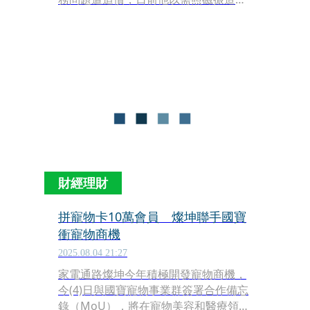
（MRI）理由向法院聲請暫時解除科技
監控，高院法官致電給沈的主治醫師詢
問，對方稱沈有失智問題須做檢查，但
目前無急迫性，因此裁定駁回聲請，可
抗告。
財經理財
拼寵物卡10萬會員 燦坤聯手國寶
衝寵物商機
2025.08.04 21:27
家電通路燦坤今年積極開發寵物商機，
今(4)日與國寶寵物事業群簽署合作備忘
錄（MoU），將在寵物美容和醫療領域