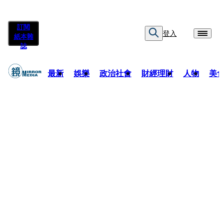
訂閱
登入
紙本雜
誌
最新
娛樂
政治社會
財經理財
人物
美