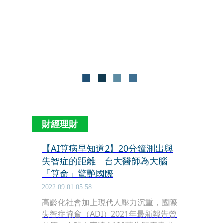
日宣布與台灣微軟簽約，透過日本VR新
創公司Holoeyes技術，要在台灣提供醫
療影像3D服務，藉由電腦斷層（CT）或
磁振造影（MRI）醫療影像的立體化與
彩色化，幫助國內醫療遠距醫療及教
學，更可直觀解釋病情提升醫病關係，
目前該項產品已陸續打入國內多所醫療
院所，未來希望替台灣建立國家級
VR/MR彩色醫學影像數據庫。
財經理財
【AI算病早知道2】20分鐘測出與
失智症的距離 台大醫師為大腦
「算命」驚艷國際
2022.09.01 05:58
高齡化社會加上現代人壓力沉重，國際
失智症協會（ADI）2021年最新報告曾