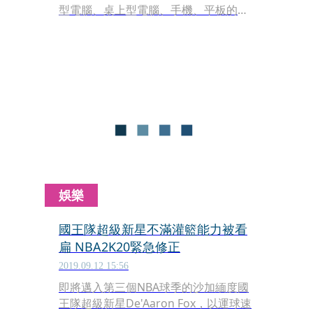
型電腦、桌上型電腦、手機、平板的遊
戲。然而首波推出的遊戲雖不乏大作，
卻都不是獨佔，且遊戲數量少得讓人有
些汗顏。
娛樂
國王隊超級新星不滿灌籃能力被看
扁 NBA2K20緊急修正
2019.09.12 15:56
即將邁入第三個NBA球季的沙加緬度國
王隊超級新星De'Aaron Fox，以運球速