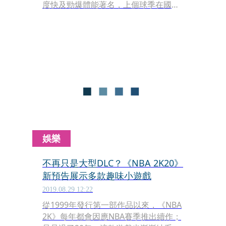
度快及勁爆體能著名，上個球季在國王
隊繳出平均17.3分的佳績，在NBA 2K20
中的平均能力值也高達86，意外的是灌
籃能力卻只被評為60，這也讓Fox本人
在推特大表不滿，好在NBA 2K官方似乎
察覺到自己擺了烏龍，在第一次遊戲更
新後緊急將Fox的灌籃能力從60上調至
80。
娛樂
不再只是大型DLC？《NBA 2K20》
新預告展示多款趣味小遊戲
2019.08.29 12:22
從1999年發行第一部作品以來，《NBA
2K》每年都會因應NBA賽季推出續作；