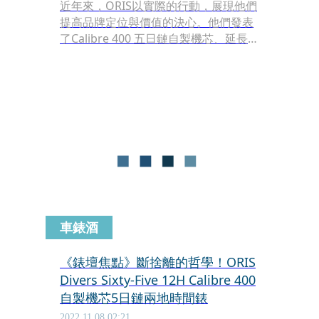
近年來，ORIS以實際的行動，展現他們
提高品牌定位與價值的決心。他們發表
了Calibre 400 五日鏈自製機芯、延長保
固期限達10年、開設品牌直營的Watch
& Coffee形象概念店；同時，還是巴塞
爾陣營之中，少數在第一年就積極加入
日內瓦W&W錶展參展的品牌。當然於
此同時，ORIS錶款的價格也愈拉愈高，
已非我們印象中的「入門價位」了。但
是，正因為品牌有這麼多的作為，我們
其實也認同，ORIS現在的錶款，對得起
它的售價。
車錶酒
《錶壇焦點》斷捨離的哲學！ORIS
Divers Sixty-Five 12H Calibre 400
自製機芯5日鏈兩地時間錶
2022.11.08 02:21