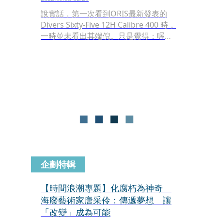
說實話，第一次看到ORIS最新發表的
Divers Sixty-Five 12H Calibre 400 時，
一時並未看出其端倪。只是覺得：喔？
ORIS這款源自1965年的復刻潛水錶系
列，先前搞出那麼多甜滋滋的糖果色面
盤之後，總算來了個大反轉，回歸黑與
白了？
企劃特輯
【時間浪潮專題】化腐朽為神奇
海廢藝術家唐采伶：傳遞夢想 讓
「改變」成為可能