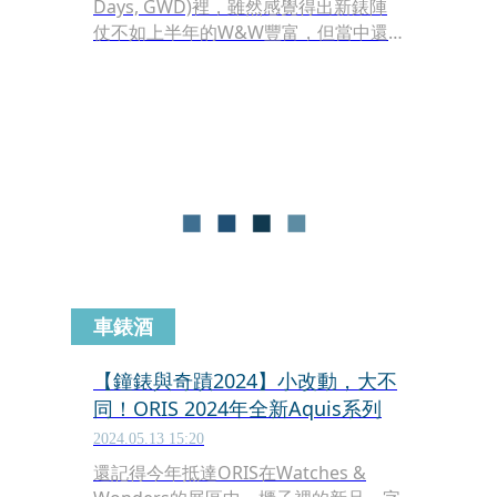
Days, GWD)裡，雖然感覺得出新錶陣
仗不如上半年的W&W豐富，但當中還
是有一些有趣的小品。像是ORIS這次帶
來兩款新錶，一款是睽違許久重返市場
的Aquis計時碼錶，另一款限量錶則與
LFP法國職業足球聯賽以及第三方慈善
合作夥伴CNAPE攜手打造，是男士們也
會愛的童趣設計！
車錶酒
【鐘錶與奇蹟2024】小改動，大不
同！ORIS 2024年全新Aquis系列
2024.05.13 15:20
還記得今年抵達ORIS在Watches &