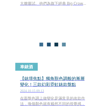
大膽嘗試。他們為旗下經典 Big Crown
指針式日曆錶進行細節改款，同時推出
一系列面盤色彩非常繽紛鮮豔的作品。
然而，這些錶款卻暗藏玄機。僅管其錶
徑相同、功能近似，從外表猛一看幾乎
查覺不出差異，然而價格卻貴了近一
倍，這是怎麼回事？
車錶酒
【錶壇焦點】獨角獸色調般的漸層
變化！三款幻彩霓虹錶款盤點
2024.10.15 09:13
在面盤色調上做變化是滿常見的改款作
法，換個顏色就有截然不同的視覺感，