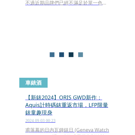
不過近期品牌們已經不滿足於單一色調
的錶面，而是使用特殊技法在面盤上做
出幻彩般的絢麗效果，像是霓虹、像是
泡泡、或像是甲蟲鞘翅，藉由光影的變
化，在不同視角看向面盤會有不一樣的
色調呈現，每天可能還會根據心情或天
氣看到抽樣般的顏色，這麼有張力的變
化讓欣賞面盤成為看時間之餘的附屬功
能。
車錶酒
【新錶2024】ORIS GWD新作：
Aquis計時碼錶重返市場，LFP限量
錶童趣現身
2024.09.03 00:23
甫落幕的日內瓦鐘錶日 (Geneva Watch