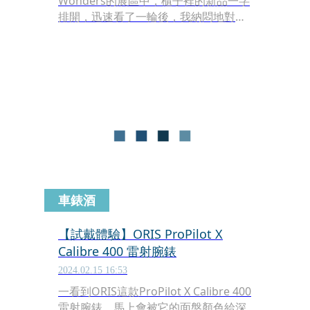
Wonders的展區中，櫃子裡的新品一字
排開，迅速看了一輪後，我納悶地對著
品牌窗口問道：「請問...這次改款在哪
裡？」確實，如果只是匆匆一瞥，很難
發現2024年新款的Aquis系列究竟改變
在哪裡，但如果拿過去的舊款兩相比
較，你便會發現今年新的Aquis系列在
細節上的諸多細微修改，進而讓質感提
升，而這也正是今年Aquis系列的關鍵
重點。
車錶酒
【試戴體驗】ORIS ProPilot X
Calibre 400 雷射腕錶
2024.02.15 16:53
一看到ORIS這款ProPilot X Calibre 400
雷射腕錶，馬上會被它的面盤顏色給深