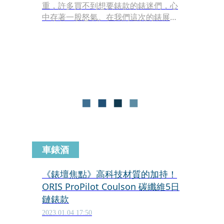
重，許多買不到想要錶款的錶迷們，心
中存著一股怒氣。在我們這次的錶展報
導下方的留言，出現許多「出新錶有什
麼用，反正又買不到」之類的情緒。其
實這真的不能怪錶迷們，因為我也常忍
不住開酸。但講一句老生常談，所謂
「無欲則剛、不買最大」。若拋開想擁
有的欲望，單純來看品牌提供了什麼新
鮮貨，其實，今年錶展還真是創意十
足，超級精彩呢！
車錶酒
《錶壇焦點》高科技材質的加持！
ORIS ProPilot Coulson 碳纖維5日
鏈錶款
2023.01.04 17:50