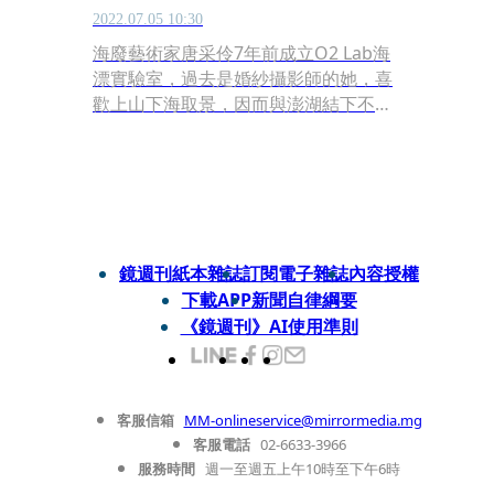
2022.07.05 10:30
海廢藝術家唐采伶7年前成立O2 Lab海
漂實驗室，過去是婚紗攝影師的她，喜
歡上山下海取景，因而與澎湖結下不解
之緣，因緣際會常駐離島，讓她發現澎
湖為數可觀的海洋廢棄物，其中以塑膠
製的寶特瓶和浮球為大宗。唐采伶號召
夥伴一同淨灘，更發揮巧思、讓廢棄物
搖身一變，成為各式藝術作品。而向來
以Change for the Better為理念的瑞士
鏡週刊紙本雜誌
訂閱電子雜誌
內容授權
腕錶品牌ORIS，推出的一款Aquis
下載APP
新聞自律綱要
Upcycle日期錶， 錶盤也是由再生PET
《鏡週刊》AI使用準則
塑料製成，獨特花紋和保護環境的使命
感，激發唐采伶不少感觸和共鳴！
客服信箱
MM-onlineservice@mirrormedia.mg
客服電話
02-6633-3966
服務時間
週一至週五上午10時至下午6時