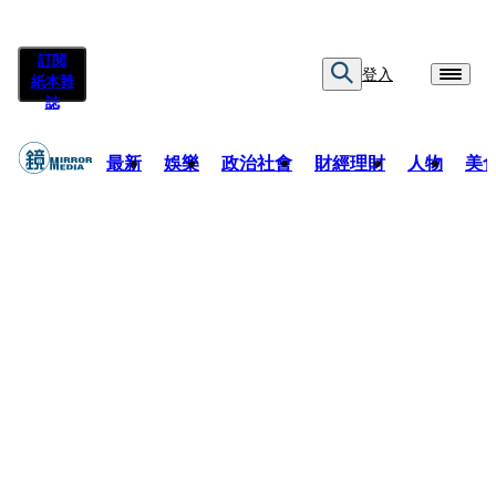
訂閱
登入
紙本雜
誌
最新
娛樂
政治社會
財經理財
人物
美