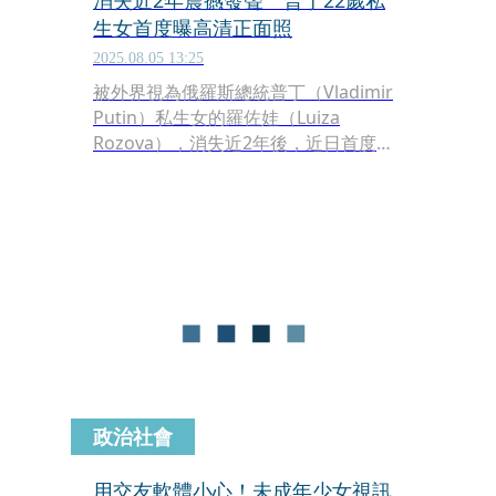
消失近2年震撼發聲 普丁22歲私
生女首度曝高清正面照
2025.08.05 13:25
被外界視為俄羅斯總統普丁（Vladimir
Putin）私生女的羅佐娃（Luiza
Rozova），消失近2年後，近日首度公
開自己的面貌，並在社群上發表震撼言
論，指普丁奪走數百萬人生命，「也毀
了我的人生」，貼文曝光掀起各界關
注。
政治社會
用交友軟體小心！未成年少女視訊