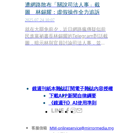
遭網路散布「關說司法人事」截
圖 林錫耀：虛假操作全力追訴
2025.07.24 10:07
就在大罷免前夕，近日網路瘋傳疑似前
民進黨祕書長林錫耀的Telegram對話截
圖，暗示林與官員討論司法人事，並替
現任北檢檢察長王俊力關說「可以升任
調查局長」，引發在野黨質疑。對此，
民進黨表示，對來路不明的消息不予回
應，而林錫耀今（24日）則透過律師發
出聲明，表示傳散內容虛假，意圖干擾
民主投票活動，已委話律師蒐證，全力
鏡週刊紙本雜誌
訂閱電子雜誌
內容授權
訴追不法。
下載APP
新聞自律綱要
《鏡週刊》AI使用準則
客服信箱
MM-onlineservice@mirrormedia.mg