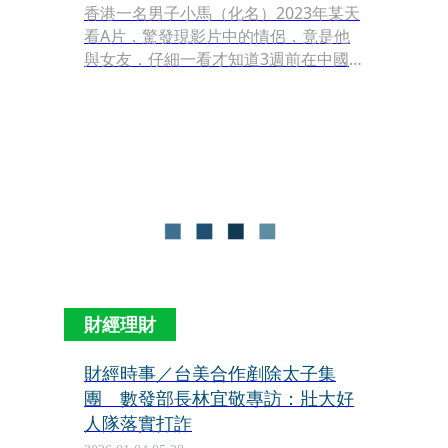
香港一名男子小馬（化名）2023年某天
看A片，驚發現影片中的情侶，竟是他
與女友，仔細一看才知道3週前在中國
深圳一間飯店過夜時，遭房內藏的針孔
攝影機偷拍性愛過程，並上傳有數千名
的Telegram情色頻道。
財經理財
財經時事／台美合作剷除太子集
團 數發部長林宜敬專訪：壯大好
人隊落實打詐