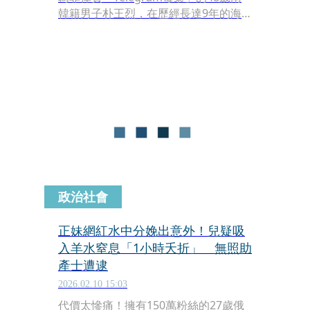
韓籍男子朴王烈，在歷經長達9年的海
外逃亡與監禁後，今（25日）凌晨正式
由菲律賓引渡回南韓。當朴王烈出現在
仁川國際機場時，滿臉鬍渣、眼神冷
漠，儘管雙手被布料遮蓋的手銬顯示其
囚犯身分，但他過往在東南亞毒品圈的
影響力，至今仍令南韓執法體系高度戒
備。
政治社會
正妹網紅水中分娩出意外！兒疑吸
入羊水窒息「1小時夭折」 無照助
產士遭逮
2026.02.10 15:03
代價太慘痛！擁有150萬粉絲的27歲俄