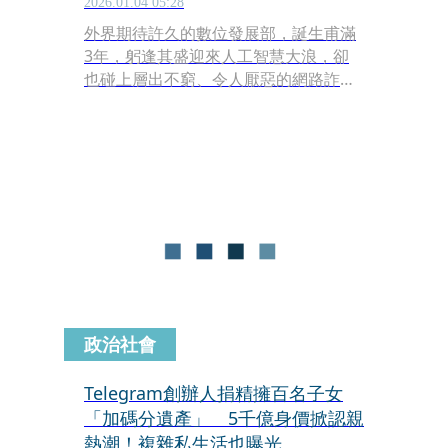
2026.01.04 05:28
外界期待許久的數位發展部，誕生甫滿
3年，躬逢其盛迎來人工智慧大浪，卻
也碰上層出不窮、令人厭惡的網路詐騙
潮，2025年9月接棒上陣的新任部長林
宜敬，立刻面臨全民打詐期許。日前他
接受本刊專訪，首度揭露太子集團被剷
除，也是一種台美從官方到民間的擴大
合作，總結來說，「打詐與資安是永無
止盡的打怪賽，只有不斷壯大好人隊，
才能讓打詐事半功倍。」
政治社會
Telegram創辦人捐精擁百名子女
「加碼分遺產」 5千億身價掀認親
熱潮！複雜私生活也曝光