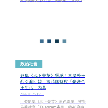
林姓屋主聽得一頭霧水，並否認提出要
求，怎料，雙方爆發爭執後，林男還氣
一個持BB槍朝對方射擊，而尹男也憤而
提告對方。對此，警方研判雙方被人惡
作劇。
政治社會
影集《地下菁英》靈感！毒梟朴王
烈引渡回韓 揭菲國監獄「豪奢帝
王生活」內幕
2026.03.25 15:19
引發影集《地下菁英》角色靈感、被譽
為菲律賓「Telegram毒梟」的48歲南