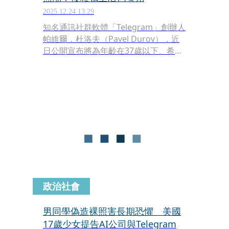
2025.12.24 13:29
知名通訊社群軟體「Telegram」創辦人
帕維爾．杜洛夫（Pavel Durov），近
日公開宣布將為年齡在37歲以下、希望
使用他精子的女性全額支付試管嬰兒
（IVF）費用，並承諾這些孩子未來有權
繼承他的遺產，隨即收到大票認親訊
息，不過此舉引發各界對科技富豪干預
基因傳承、復興優生思想的倫理爭議。
政治社會
男同學偽造裸照害長期恐懼 美國
17歲少女提告AI公司與Telegram