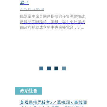
異己
2025.10.14 05:28
民眾黨主席黃國昌指揮狗仔集團偷拍政
敵醜聞不斷延燒，詎料，與中央社同樣
由政府補助成立的中央廣播電台，近來
驚爆遭駭客入侵，本刊調查發現，涉案
員工早就被黃國昌吸收，用來破解甚至
竊取網路的各項機敏資料，更離譜的
是，若發現有不利黃國昌的言論，黃的
網路禁衛軍還會駭進戶政單位查留言者
的個資，進行檢舉、出征及霸凌。
政治社會
黃國昌操弄駭客2／喬檢調人事截圖