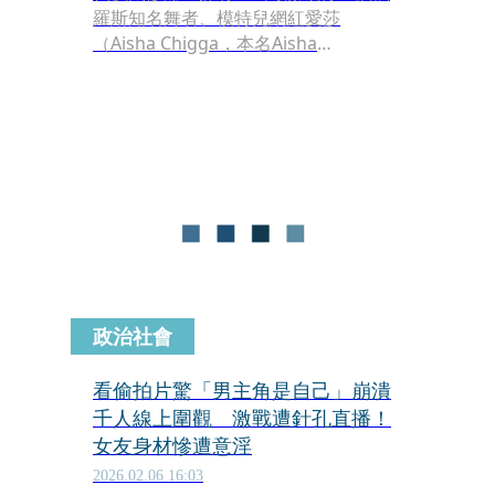
羅斯知名舞者、模特兒網紅愛莎
（Aisha Chigga，本名Aisha
Rakaeva），去年12月13日在自家的充
氣水池嘗試水中分娩，不料男嬰在出生
僅1小時後便不幸夭折。根據當地媒體
與執法部門的初步調查，該名嬰兒死因
疑似為在水中吸入羊水導致窒息。
政治社會
看偷拍片驚「男主角是自己」崩潰
千人線上圍觀 激戰遭針孔直播！
女友身材慘遭意淫
2026.02.06 16:03