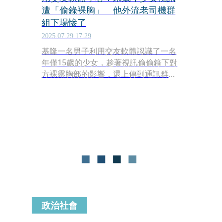
遭「偷錄裸胸」 他外流老司機群
組下場慘了
2025.07.29 17:29
基隆一名男子利用交友軟體認識了一名
年僅15歲的少女，趁著視訊偷偷錄下對
方裸露胸部的影響，還上傳到通訊群
組，被外流至「老司機」群組，少女發
現後報警查出涉案男子身分，男子移送
法辦後遭重判5年4月徒刑。
政治社會