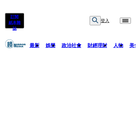
訂閱
登入
紙本雜
誌
最新
娛樂
政治社會
財經理財
人物
美