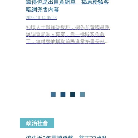
瘋傳也是出自黃網軍 揭蔥粉駭客
暗網兜售內幕
2025.10.14 05:28
知情人士還加碼爆料，指先前黃國昌踢
爆調查局喬人事案，靠一批駭客作義
工，無償替他抓取前民進黨祕書長林錫
耀在Telegram與時任法務部長蔡清祥、
國安會諮詢委員陳俊麟討論司法高層人
事案的對話資料，當時黃在立院質詢，
大聲批評「臭不可聞、太可惡了」，要
求成立調查委員會，高檢署也立刻分案
調查，詎料，對話截圖竟是由黃的網軍
駭來。當時，林錫耀懷疑手機遭駭，對
話也被拼湊散布，已提告。
政治社會