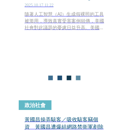
2025.10.17 11:22
隨著人工智慧（AI）生成假裸照的工具
被濫用，導致真實受害案例頻傳，美國
社會對此議題的憂慮日益升高。美國
《華爾街日報》16日報導，紐澤西州一
名17歲少女近日向法院提起訴訟，控告
AI裸照生成軟體「ClothOff」的開發公
司，以及通訊軟體Telegram。
政治社會
黃國昌操弄駭客／吸收駭客竊個
資 黃國昌遭爆組網路禁衛軍剷除