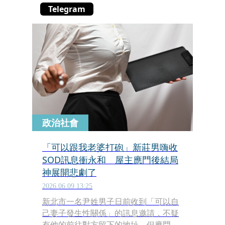
Telegram
政治社會
「可以跟我老婆打砲」新莊男嗨收
SOD訊息衝永和 屋主應門後結局
神展開悲劇了
2026.06.09 13:25
新北市一名尹姓男子日前收到「可以自
己妻子發生性關係」的訊息邀請，不疑
有他的前往對方留下的地址，但應門的