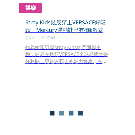
娛樂
Stray Kids鉉辰穿上VERSACE好吸
睛 Mercury運動鞋已有4種款式
2024.11.19 07:09
作為韓國男團Stray Kids的門面與主
舞，鉉辰在執行VERSACE全球品牌大使
任務時，更是迷死人的魅力爆表；在今
年的世界巡迴演唱會中，他穿著
VERSACE Mercury運動鞋，更為舞台上
的表演增色，而在品牌最新發布的照片
裡，可以見到他穿上同款鞋子走在米蘭
街頭，展現出品牌的設計即使在日常，
都能令人散發魅力。