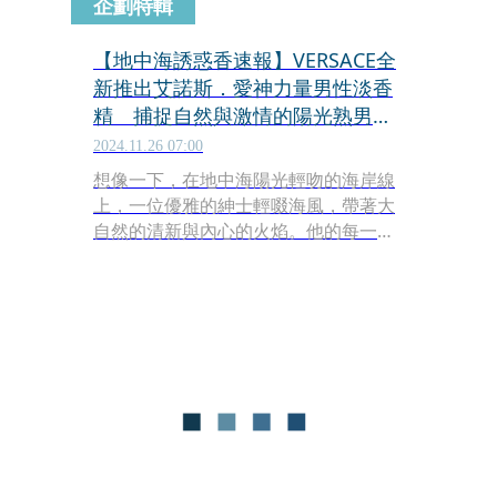
企劃特輯
【地中海誘惑香速報】VERSACE全
新推出艾諾斯．愛神力量男性淡香
精 捕捉自然與激情的陽光熟男魅
力
2024.11.26 07:00
想像一下，在地中海陽光輕吻的海岸線
上，一位優雅的紳士輕啜海風，帶著大
自然的清新與內心的火焰。他的每一步
都如詩般迷人，每一縷香氣都像是一封
情書，訴說著愛、渴望與激情。這就是
VERSACE EROS ENERGY凡賽斯艾諾
斯．愛神力量男性淡香精，為你開啟一
場浪漫與力量交織的嗅覺旅程。