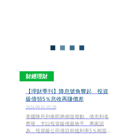
藉泛證券事業的市場領導地位，得以發
揮資本市場專家優勢，展現核心競爭
力。」元大金總經理翁健向本刊含蓄說
明。
財經理財
【理財季刊】降息號角響起 投資
級債領5％息收再賺價差
2024.09.01 05:28
美國降息列車即將鳴笛發動，債市利多
齊發，尤以投資級債最搶手。專家認
為，投資級公司債目前殖利率5％相當