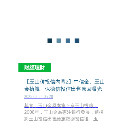
由專業經理人主動選股、調整持股結
構，可靈活捕捉趨勢變化，早一步挖掘
明日之星。
財經理財
【玉山併投信內幕2】中信金、玉山
金搶親 保德信投信出售原因曝光
2025.03.24 05:28
其實，玉山金原本旗下有玉山投信，
2008年，玉山金為專注銀行發展，選擇
將玉山投信出售給施羅德投信後，玉山
金就沒有跨足投信業務，董座黃男州就