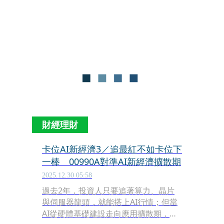
走勢屢創新高，近1年漲幅逾7成，成為
目前最受市場矚目的資產。台灣ETF教
父、元大投信董事長劉宗聖，甚至曝光
自己的ETF配置組合，核心部位就包含
黃金ETF。
財經理財
卡位AI新經濟3／追最紅不如卡位下
一棒 00990A對準AI新經濟擴散期
2025.12.30 05:58
過去2年，投資人只要追著算力、晶片
與伺服器龍頭，就能搭上AI行情；但當
AI從硬體基礎建設走向應用擴散期，成