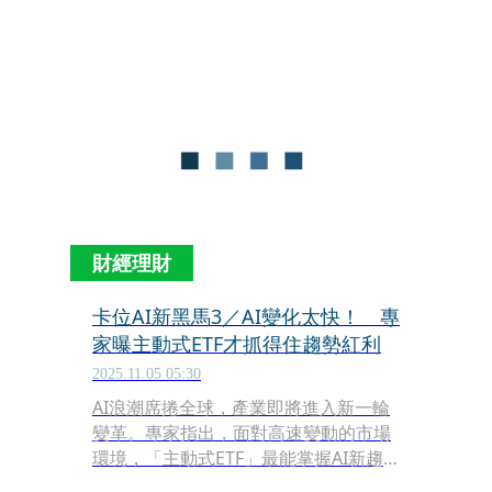
倍，Meta上漲超過1倍，回頭看台股的
護國神山：台積電，漲幅也有1.5倍。AI
浪潮從晶片製造延伸至雲端平台，推動
了史無前例的投資熱潮，而AI的真正潛
力還並不止於此，專家表示，從交通、
醫療到能源管理等的「應用端」將全面
爆發。
財經理財
卡位AI新黑馬3／AI變化太快！ 專
家曝主動式ETF才抓得住趨勢紅利
2025.11.05 05:30
AI浪潮席捲全球，產業即將進入新一輪
變革。專家指出，面對高速變動的市場
環境，「主動式ETF」最能掌握AI新趨
勢，賺取超額報酬。原因在主動式ETF