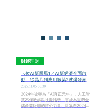
長開始呈現分化，贏家可能是仍在成長
初期、尚未被市場定價的公司。由於選
股難度明顯提高，若能透過經理人操作
的主動式ETF布局，更能搶先吃下前段
起飛紅利。
財經理財
卡位AI新黑馬1／AI新經濟全面啟
動 從晶片到應用掀第2波爆發潮
2025.11.05 05:30
2024年被譽為「AI真正元年」，人工智
慧不僅掀起科技股漲勢，更成為重塑全
球產業版圖的核心力量。計算自2024年
以來截至今年10月，輝達股價漲了約3