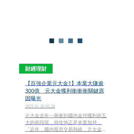
曾說，「我賣掉玉山投信，應該再買回
來。」
財經理財
【百強企業元大金1】本業大賺逾
300億 元大金獲利衝衝衝關鍵原
因曝光
2025.01.26 05:28
元大金去年一舉衝到國內金控獲利前五
大的前段班，仰仗地正是本業加持，
「近年，國內股市交易熱絡，元大金憑