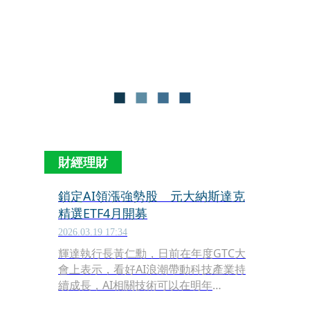
股利1.8元、股票股利 0.4元，合計每股
配發2.2元，維持穩定股利政策，穩健成
長。
財經理財
鎖定AI領漲強勢股 元大納斯達克
精選ETF4月開募
2026.03.19 17:34
輝達執行長黃仁勳，日前在年度GTC大
會上表示，看好AI浪潮帶動科技產業持
續成長，AI相關技術可以在明年
（2027）創造1兆美元的商機。元大投