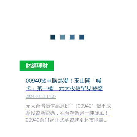
財經理財
00940掀申購熱潮！玉山開「喊
卡」第一槍 元大投信罕見發聲
2024.03.13 14:27
元大台灣價值高息ETF（00940）似乎成
為投資新密碼，在台灣掀起一陣旋風！
00940自11起正式募資就引起市場轟
動，有些人更借錢投資，元大投信發聲
明提醒投資人進場要注意風險，也強調