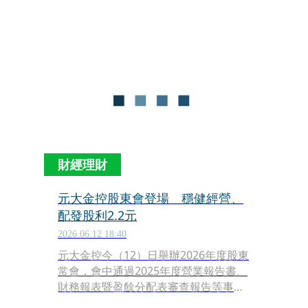
請投資人提高警覺，勿輕信來路不明資
訊。
財經理財
元大金控股東會登場 穩健經營、
配發股利2.2元
2026.06.12 18:40
元大金控今（12）日舉辦2026年度股東
常會，會中通過2025年度營業報告書、
財務報表暨盈餘分配表審查報告等事
項，同時通過2025年盈餘每股分配現金