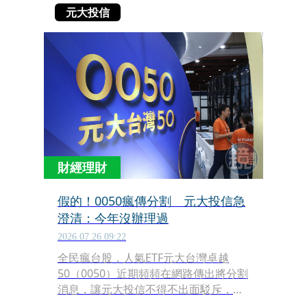
元大投信
財經理財
假的！0050瘋傳分割 元大投信急
澄清：今年沒辦理過
2026.07.26 09:22
全民瘋台股，人氣ETF元大台灣卓越
50（0050）近期頻頻在網路傳出將分割
消息，讓元大投信不得不出面駁斥，強
調0050今年未辦理任何分割作業，同時