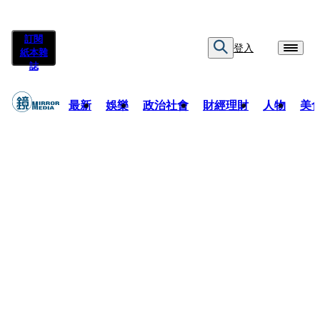
訂閱
登入
紙本雜
誌
最新
娛樂
政治社會
財經理財
人物
美