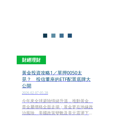
設攜手Nasdaq推出「元大納斯達克精
選ETF（009820）」，已獲央行核准募
集，預計4月8日開募。
財經理財
黃金投資攻略1／單押0050太
晃？ 投信董座的ETF配置底牌大
公開
2026.02.07 05:28
今年來全球避險情緒升溫，推動黃金、
貴金屬價格全面走揚；黃金更在地緣政
治風險、美國政策變數及美元震盪下，