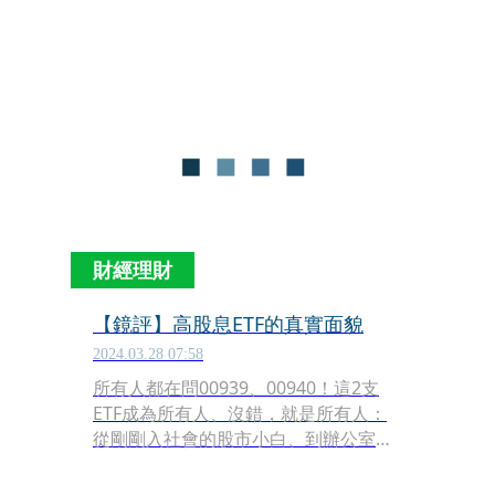
誘人，價格正甜，若民眾選擇傘型基
金，還可自由搭配短中長天期產品，為
資產打造防護網。
財經理財
【鏡評】高股息ETF的真實面貌
2024.03.28 07:58
所有人都在問00939、00940！這2支
ETF成為所有人、沒錯，就是所有人：
從剛剛入社會的股市小白、到辦公室的
上班族、到台北東區的菜籃族貴婦都在
問同一個問題：能買高股息ETF嗎？