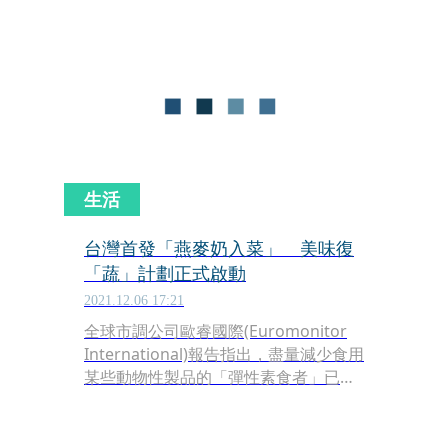
監管牌照，看好美國加密金融業務發
展，持續拓點。
生活
台灣首發「燕麥奶入菜」 美味復
「蔬」計劃正式啟動
2021.12.06 17:21
全球市調公司歐睿國際(Euromonitor
International)報告指出，盡量減少食用
某些動物性製品的「彈性素食者」已突
破全球人口 40%，而台灣素食人口目前
佔總人口約 13%，為全球第二高，可見
蔬食新時尚正席捲台灣。