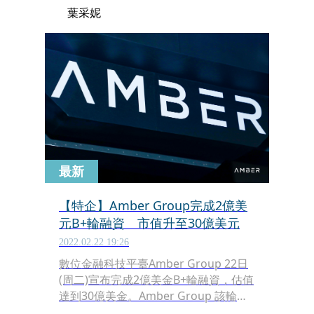
葉采妮
最新
【特企】Amber Group完成2億美
元B+輪融資 市值升至30億美元
2022.02.22 19:26
數位金融科技平臺Amber Group 22日
(周二)宣布完成2億美金B+輪融資，估值
達到30億美金。Amber Group 該輪融
資由淡馬錫領投，Sequoia China,