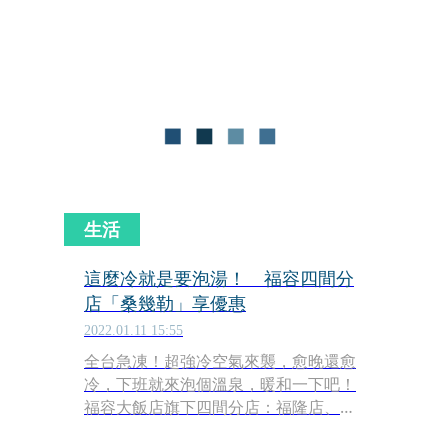
房，為的就是能在最後的時光，緬懷過
往與西華的點滴，這也讓寒假期間及春
節假期的住房率提升至少三成左右。
生活
這麼冷就是要泡湯！ 福容四間分
店「桑幾勒」享優惠
2022.01.11 15:55
全台急凍！超強冷空氣來襲，愈晚還愈
冷，下班就來泡個溫泉，暖和一下吧！
福容大飯店旗下四間分店：福隆店、淡
水漁碼店、台北一館及桃園機捷A8店擁