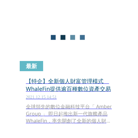
億美元。加密金融機構頻遭攻擊，不僅
直接傷害到相關交易所用戶的經濟利
益，對交易所本身的運營也是重大打
擊，而每次的安全事故，引發的市場震
盪，都會對數位金融交易造成挑戰。
最新
【特企】全新個人財富管理模式
WhaleFin提供逾百種數位資產交易
2021.12.15 14:51
全球領先的數位金融科技平台「 Amber
Group 」 即日起推出新一代旗艦產品
WhaleFin，率先開創了全新的個人財富
管理模式。在人類社會邁向元宇宙時代
變遷之際，WhaleFin 將以更簡單便利