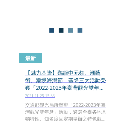
最新
【魅力基隆】鷄籠中元祭、潮藝
術、潮境海灣節 基隆三大活動榮
獲「2022-2023年臺灣觀光雙年
曆」
2021.11.25 15:33
交通部觀光局所舉辦「2022-2023年臺
灣觀光雙年曆」活動，遴選全臺各地具
獨特性、知名度且定期舉辦之特色觀光
活動，基隆以最具代表性的「鷄籠中元
祭」榮獲國際級活動；「基隆潮藝術」