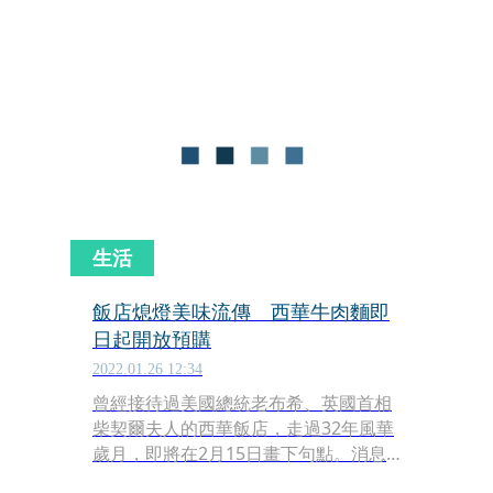
孩?」「為什麼還沒買車、買房？」面對
這些聲音，妳會勇敢做自己還是打算將
就了呢？根據DailyView網路溫度計透
過《KEYPO大數據關鍵引擎》的調查，
30歲的人最後悔的事情前三名就包括：
過早買房&買車、太早結婚和沒把身體
顧好。
生活
飯店熄燈美味流傳 西華牛肉麵即
日起開放預購
2022.01.26 12:34
曾經接待過美國總統老布希、英國首相
柴契爾夫人的西華飯店，走過32年風華
歲月，即將在2月15日畫下句點。消息
一出，許多顧客紛紛開始詢問住宿及訂