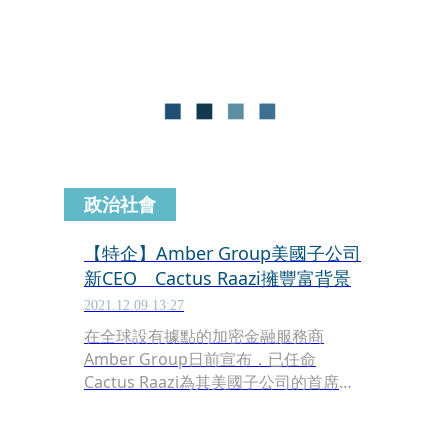
各國的獲獎作品，其中「光點未來獎」
首獎由台灣創作家王元德以作品「惟
心」拿下。
政治社會
【特企】Amber Group美國子公司
新CEO Cactus Raazi擁豐富背景
2021.12.09 13:27
在全球設有據點的加密金融服務商
Amber Group日前宣布，已任命
Cactus Raazi為其美國子公司的首席執
行官。Amber Group目前在歐洲、拉丁
美洲、亞洲和非洲新增辦公室，並取得