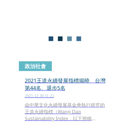
有泡湯據點，獨家引進黃金美人湯與海
洋溫泉，四間分店涵蓋北北桃一日生活
圈，串聯火車、機場捷運、台北捷運等
大眾運輸工具，提供體貼上班族的溫泉
專案，下班後即可方便快速抵達，沉浸
在秘湯中，再好好享用星級美饌，一秒
啟動放鬆模式，暖身又暖胃！
政治社會
2021王道永續發展指標揭曉 台灣
第44名、退步5名
2021.12.30 11:22
由中華文化永續發展基金會執行研究的
王道永續指標（Wang Dao
Sustainability Index，以下簡稱
WDSI），自2020年起調整為1年1版，