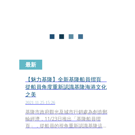
及「基隆潮境海灣節」則首度獲選全國
級活動，不論是歷史人文或休閒娛樂，
將讓更多遊客看見基隆觀光旅遊嶄新的
一面。
最新
【魅力基隆】全新基隆船員摺頁
從船員角度重新認識基隆海港文化
之美
2021.11.25 15:26
基隆市政府觀光及城市行銷處為創造郵
輪經濟，11/23日推出「基隆船員摺
頁」，從船員的視角重新認識基隆這座
獨特的海港城市。船員摺頁內容包括四