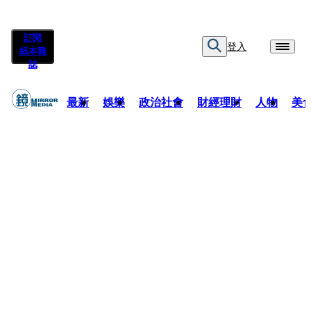
訂閱
登入
紙本雜
誌
最新
娛樂
政治社會
財經理財
人物
美