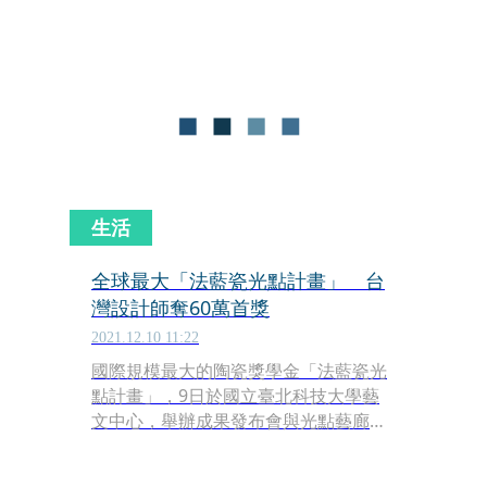
的體驗、更強大多元的功能，讓全球用
戶獲得全新的數位財富和數位生活體
驗。
生活
全球最大「法藍瓷光點計畫」 台
灣設計師奪60萬首獎
2021.12.10 11:22
國際規模最大的陶瓷獎學金「法藍瓷光
點計畫」，9日於國立臺北科技大學藝
文中心，舉辦成果發布會與光點藝廊開
幕儀式，10日至22日更將舉辦「光點藝
廊期間限定展」，可欣賞到共18件來自