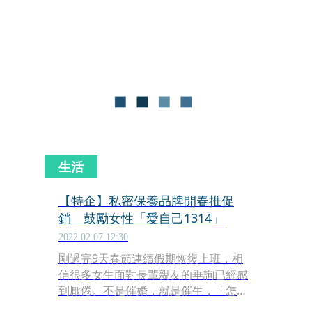
Pantera Capital, Tiger Global
Management, Tru Arrow Partners, 和
Coinbase Ventures等股東繼續跟投。
這是Amber Group 繼2021年完成1億
美金B輪融資之後，再創新高的一輪戰
略融資，其當前融資總額高達3億2800
萬美金。
生活
【特企】私密保養品牌開春推促
銷 鼓勵女性「愛自己1314」
2022.02.07 12:30
剛過完9天春節連續假期恢復上班，相
信很多女生面對長輩親友的垂詢已經感
到厭倦。不是催婚，就是催生，「怎麼
還不趕快結婚呢?」「什麼時候要生小