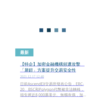
今年發布2021年最新排名，前5名分別
為丹麥、瑞典、挪威、瑞士與芬蘭，結
果與2018年、2020年WDSI排名雷同。
最新
【特企】加密金融機構頻遭攻擊
「犀鎧」方案提升交易安全性
2021.12.17 12:40
日前AscendEX交易所發布公告，ERC-
20、BSC和Polygon代幣被非法轉移，
損失將近8,000萬美元。無獨有偶，加密
資產交易所BitMart以太坊和幣安智能
鏈，各一熱錢包私鑰被盜，損失將近2