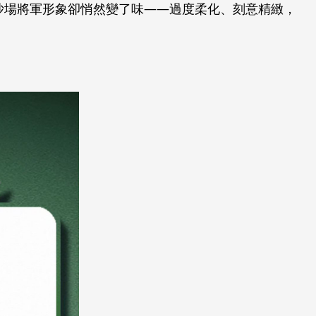
沙場將軍形象卻悄然變了味——過度柔化、刻意精緻，