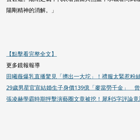
陽剛精神的消解。」
【點擊看完整全文】
更多鏡報報導
田曦薇爆乳直播驚見「擠出一大坨」！禮服太緊惹粉
29歲男星官宣結婚生子身價139億「麥當勞千金」 
張凌赫學霸時期抨擊演藝圈文章被挖！犀利5字評論竟