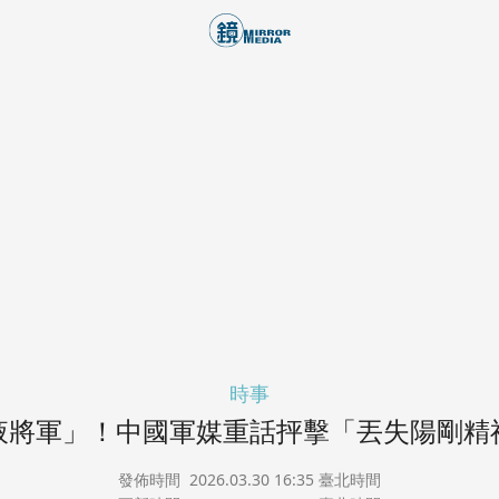
時事
液將軍」！中國軍媒重話抨擊「丟失陽剛精
發佈時間
2026.03.30 16:35 臺北時間