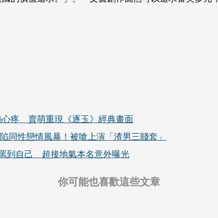
絲心疼 賣萌重現《逐玉》經典畫面
曾陷同性戀情風暴！被嗆上演「渣男三賤套」
罵到自己 超接地氣本名意外曝光
你可能也喜歡這些文章