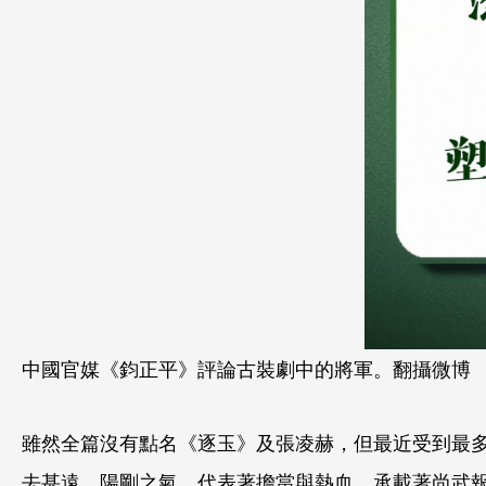
中國官媒《鈞正平》評論古裝劇中的將軍。翻攝微博
雖然全篇沒有點名《逐玉》及張凌赫，但最近受到最
去甚遠。陽剛之氣，代表著擔當與熱血，承載著尚武