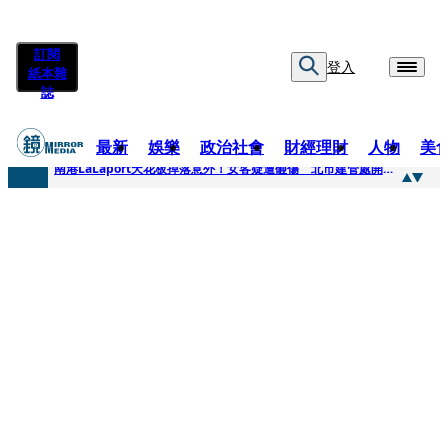
訂閱
登入
紙本雜
誌
最新
娛樂
政治社會
財經理財
人物
美
快訊
南港LaLaport天花板掉落意外！女客疑遭砸傷 北市建管處開罰30萬
快訊
川普又出招！多晶矽產品課15%關稅12月生效 經濟部回應了
快訊
美伊衝突要注意！ 台塑四寶7月營收齊揚股價抗跌