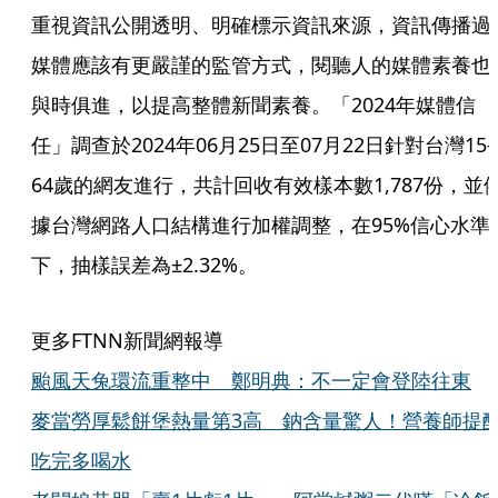
重視資訊公開透明、明確標示資訊來源，資訊傳播過
媒體應該有更嚴謹的監管方式，閱聽人的媒體素養也
與時俱進，以提高整體新聞素養。「2024年媒體信
任」調查於2024年06月25日至07月22日針對台灣15-
64歲的網友進行，共計回收有效樣本數1,787份，並
據台灣網路人口結構進行加權調整，在95%信心水準
下，抽樣誤差為±2.32%。
更多FTNN新聞網報導
颱風天兔環流重整中 鄭明典：不一定會登陸往東
麥當勞厚鬆餅堡熱量第3高 鈉含量驚人！營養師提
吃完多喝水