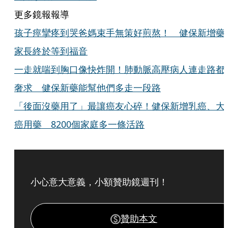
更多鏡報報導
孩子痙攣疼到哭爸媽束手無策好煎熬！ 健保新增藥
家長終於等到福音
一走就喘到胸口像快炸開！肺動脈高壓病人連走路都
奢求 健保新藥能幫他們多走一段路
「後面沒藥用了」最讓癌友心碎！健保新增乳癌、大
癌用藥 8200個家庭多一條活路
小心意大意義，小額贊助鏡週刊！
贊助本文