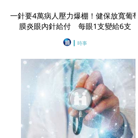
一針要4萬病人壓力爆棚！健保放寬葡
膜炎眼內針給付 每眼1支變給6支
時事