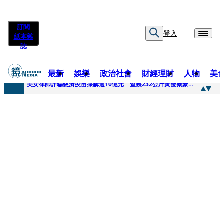
訂閱
登入
紙本雜
誌
最新
娛樂
政治社會
財經理財
人物
美
快訊
美女律師詐騙慈濟疫苗採購逾10億元 查獲232公斤黃金藏豪宅地板下
快訊
才爆「皮克敏」爭議又來！柯文哲生日照撞《VOGUE》 陳智菡遭轟侵權急改圖
快訊
SJ始源真的可以 驚喜現身早餐店認證應援 幽默提醒「記得常換照」