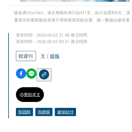
「傲迪適Ozurdex」過去每眼終身只給付1支，如今放寬到6支，讓
覆發作的葡萄膜炎患者不用再硬撐高額自費。圖／翻攝自健保署
發布時間：
2026.06.02 21:48
臺北時間
更新時間：
2026.06.03 09:31
臺北時間
鏡週刊
文｜
鏡報
贊助本文
類固醇
視網膜
健保給付