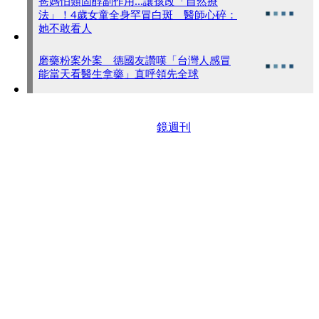
爸媽怕類固醇副作用...讓孩改「自然療
法」！4歲女童全身罕冒白斑 醫師心碎：
她不敢看人
磨藥粉案外案 德國友讚嘆「台灣人感冒
能當天看醫生拿藥」直呼領先全球
鏡週刊