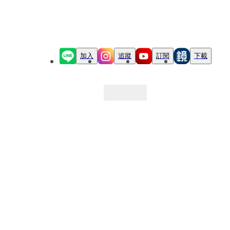
加入
追蹤
訂閱
下載
最新文章