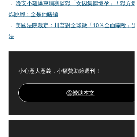
．
晚安小雞爆柬埔寨監獄「女囚集體懷孕」！獄方氣
炸跳腳：全是他瞎編
．
美國法院裁定：川普對全球徵「10％全面關稅」
法
小心意大意義，小額贊助鏡週刊！
贊助本文