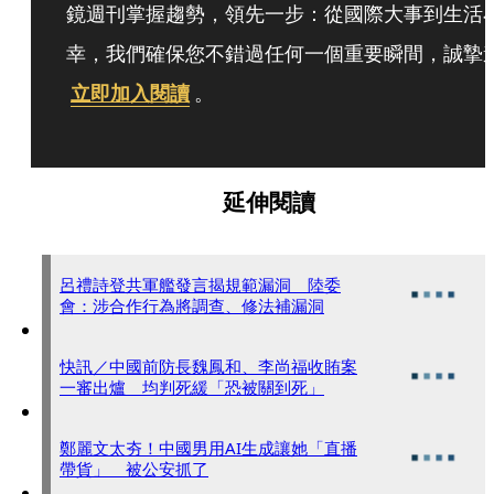
鏡週刊掌握趨勢，領先一步：從國際大事到生活
幸，我們確保您不錯過任何一個重要瞬間，誠摯
立即加入閱讀
。
延伸閱讀
呂禮詩登共軍艦發言揭規範漏洞 陸委
會：涉合作行為將調查、修法補漏洞
快訊／中國前防長魏鳳和、李尚福收賄案
一審出爐 均判死緩「恐被關到死」
鄭麗文太夯！中國男用AI生成讓她「直播
帶貨」 被公安抓了