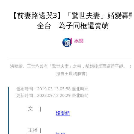
【前妻路邊哭3】「驚世夫妻」婚變轟
全台 為子同框還賣萌
娛樂
洪曉蕾、王世均曾有「驚世夫妻」之稱，離婚後反而顯得平靜。（
攝自王世均臉書）
發布時間：
2019.03.13 05:58
臺北時間
更新時間：
2023.09.12 20:29
臺北時間
文
娛樂組
主播