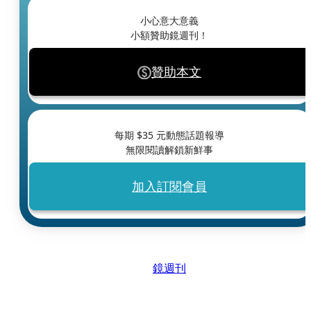
小心意大意義
小額贊助鏡週刊！
贊助本文
每期 $
35
元動態話題報導
無限閱讀解鎖新鮮事
加入訂閱會員
鏡週刊