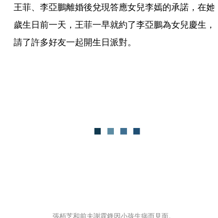
王菲、李亞鵬離婚後兌現答應女兒李嫣的承諾，在她
歲生日前一天，王菲一早就約了李亞鵬為女兒慶生，
請了許多好友一起開生日派對。
張栢芝和前夫謝霆鋒因小孩生病而見面。