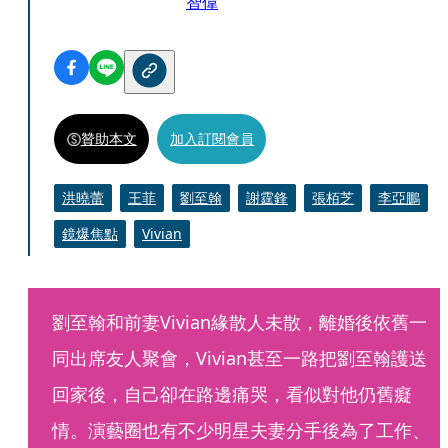
智偉
贊助本文
加入訂閱會員
洪曉蕾
王菲
劉至翰
謝霆鋒
張栢芝
李亞鵬
鏡爆焦點
Vivian
劉至翰和前妻Vivian緣散人未散，離婚後依舊一
同出席友人聚會，Vivian甚至一路把劉至翰護送
回家後，自己卻在路邊痛哭，看似對他仍舊癡
情。演藝圈也有不少明星夫妻分手後為了工作、