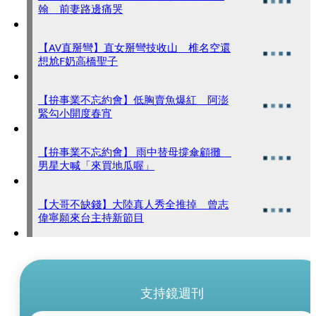
翰 前妻路邊痛哭
【AV直掰彎】直女掰彎技收山 椎名空還
想尬F奶高橋聖子
【拚事業不忘約會】低胸賣魚爆紅 阿澎
緊勾小開度春宵
【拚事業不忘約會】 雨中替母撐傘顧攤
男星大喊「來買地瓜喔」
【大哥不缺錢】大陸真人秀全推掉 曾志
偉寧願來台主持新節目
支持鏡週刊