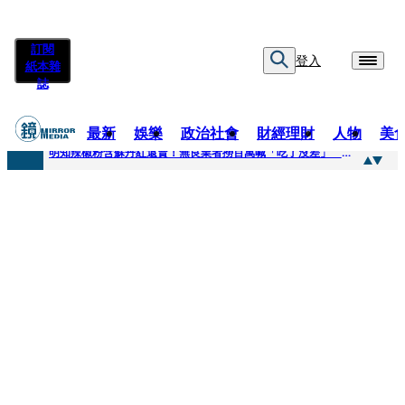
訂閱
登入
紙本雜
誌
最新
娛樂
政治社會
財經理財
人物
美
快訊
明知辣椒粉含蘇丹紅還賣！無良業者撈百萬喊「吃了沒差」 法官打臉判6月不准緩刑
快訊
「無可替代的夥伴離開了我」…張韶涵細數10年時光 悲慟告別：無法相信真的發生了
快訊
又見醫療暴力！耕莘醫院病患失控毆人 院方揭他早是「黑名單」堅決提告