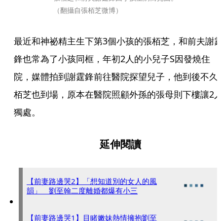
（翻攝自張栢芝微博）
最近和神祕精主生下第3個小孩的張栢芝，和前夫謝
鋒也常為了小孩同框，年初2人的小兒子S因發燒住
院，媒體拍到謝霆鋒前往醫院探望兒子，他到後不久
栢芝也到場，原本在醫院照顧外孫的張母則下樓讓2
獨處。
延伸閱讀
【前妻路邊哭2】「想知道別的女人的風
韻」 劉至翰二度離婚都爆有小三
【前妻路邊哭1】目睹嫩妹熱情擁抱劉至