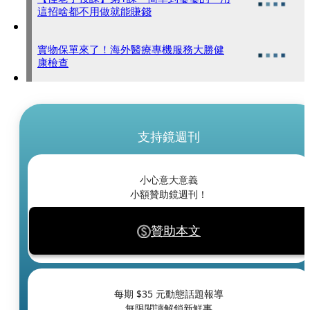
這招啥都不用做就能賺錢
實物保單來了！海外醫療專機服務大勝健
康檢查
支持鏡週刊
小心意大意義
小額贊助鏡週刊！
贊助本文
每期 $
35
元動態話題報導
無限閱讀解鎖新鮮事