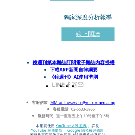
獨家深度分析報導
線上閱讀
鏡週刊紙本雜誌
訂閱電子雜誌
內容授權
下載APP
新聞自律綱要
《鏡週刊》AI使用準則
客服信箱
MM-onlineservice@mirrormedia.mg
客服電話
02-6633-3966
服務時間
週一至週五上午10時至下午6時
本網頁使用
YouTube API 服務
， 詳見
YouTube 服務條款
、
Google 隱私權與條款
瀏覽此頁面即代表您同意上述授權條款及細則