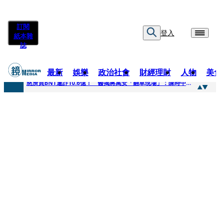
訂閱
登入
紙本雜
誌
最新
娛樂
政治社會
財經理財
人物
美
快訊
慈濟買BNT遭詐10.6億！ 醫揭蔣萬安「翻車現場」：陳時中當年是阻止被騙
快訊
慈濟挨詐十億／跟陳時中道歉？ 蔣萬安嗆：當時政府買夠疫苗民間就不用採購
快訊
員工建文陪睡機場爆紅！狂接20業配 Joeman幫算「買房頭期款」驚喊：換作我也想離職