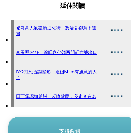
延伸閱讀
豬哥亮人氣癱瘓迪化街 想活著卻寫下遺
書
李玉璽94狂 簽唱會佔領西門町六號出口
BY2打死否認整形 姐姐Miko有尬意的人
了
田亞霍認姐弟戀 反嗆酸民：我走音有名
支持鏡週刊