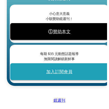
小心意大意義
小額贊助鏡週刊！
贊助本文
每期 $
35
元動態話題報導
無限閱讀解鎖新鮮事
加入訂閱會員
鏡週刊