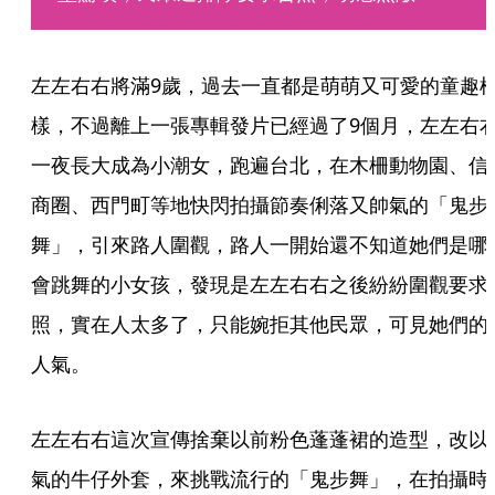
左左右右將滿9歲，過去一直都是萌萌又可愛的童趣
樣，不過離上一張專輯發片已經過了9個月，左左右
一夜長大成為小潮女，跑遍台北，在木柵動物園、信
商圈、西門町等地快閃拍攝節奏俐落又帥氣的「鬼步
舞」，引來路人圍觀，路人一開始還不知道她們是哪
會跳舞的小女孩，發現是左左右右之後紛紛圍觀要求
照，實在人太多了，只能婉拒其他民眾，可見她們的
人氣。
左左右右這次宣傳捨棄以前粉色蓬蓬裙的造型，改以
氣的牛仔外套，來挑戰流行的「鬼步舞」，在拍攝時