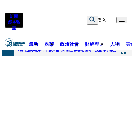
訂閱
登入
紙本雜
誌
最新
娛樂
政治社會
財經理財
人物
美
快訊
「簽名牆變戰場！」饒河夜市小吃店把簽名塗掉 沈伯洋：舉雙手贊成
快訊
抛「雙AI」施政藍圖！徐欣瑩宣示無縫接軌楊文科 延續五支箭與十大交通建設
快訊
翻拍雄二飛彈密件給中共女特工 海峰士兵認罪減刑判2年7月