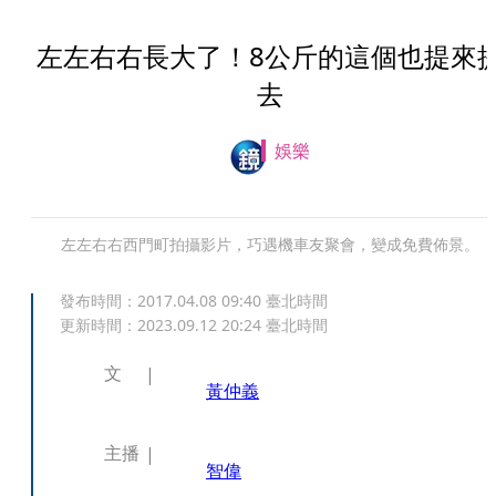
左左右右長大了！8公斤的這個也提來
去
娛樂
左左右右西門町拍攝影片，巧遇機車友聚會，變成免費佈景。
發布時間：
2017.04.08 09:40
臺北時間
更新時間：
2023.09.12 20:24
臺北時間
文
黃仲義
主播
智偉