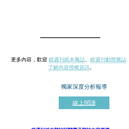
更多內容，歡迎
鏡週刊紙本雜誌
、
鏡週刊動態雜誌
了解內容授權資訊
。
獨家深度分析報導
線上閱讀