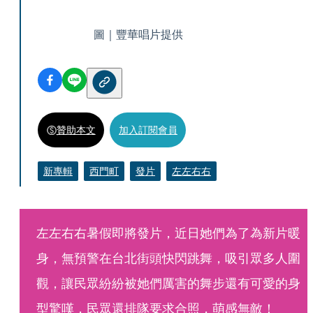
圖｜豐華唱片提供
贊助本文
加入訂閱會員
新專輯
西門町
發片
左左右右
左左右右暑假即將發片，近日她們為了為新片暖
身，無預警在台北街頭快閃跳舞，吸引眾多人圍
觀，讓民眾紛紛被她們厲害的舞步還有可愛的身
型驚嘆，民眾還排隊要求合照，萌感無敵！