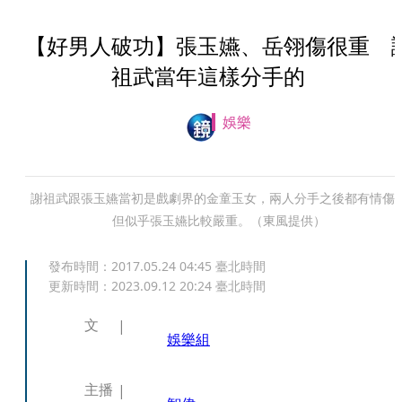
【好男人破功】張玉嬿、岳翎傷很重 
祖武當年這樣分手的
娛樂
謝祖武跟張玉嬿當初是戲劇界的金童玉女，兩人分手之後都有情傷
但似乎張玉嬿比較嚴重。（東風提供）
發布時間：
2017.05.24 04:45
臺北時間
更新時間：
2023.09.12 20:24
臺北時間
文
娛樂組
主播