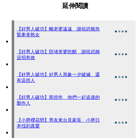
延伸閱讀
【好男人破功】離老婆遠遠 謝祖武猴急
緊牽美熟女
【好男人破功】防堵老婆吃醋 謝祖武稱
這招有效
【好男人破功】好男人形象一夕破滅 還
有這些人
【好男人破功】那些年 他們一起追過的
製作人
【小胖櫻花戀】男友來台見家長 小胖日
本找到真愛