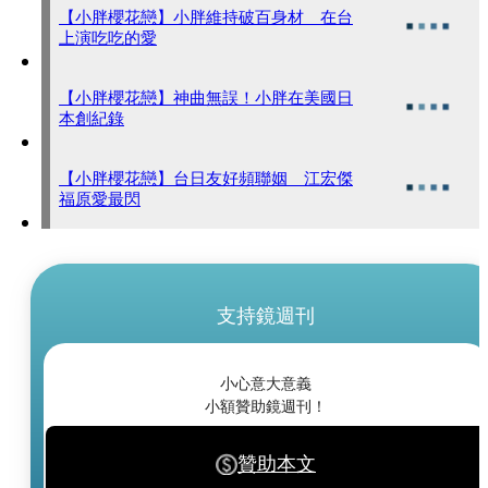
【小胖櫻花戀】小胖維持破百身材 在台
上演吃吃的愛
【小胖櫻花戀】神曲無誤！小胖在美國日
本創紀錄
【小胖櫻花戀】台日友好頻聯姻 江宏傑
福原愛最閃
支持鏡週刊
小心意大意義
小額贊助鏡週刊！
贊助本文