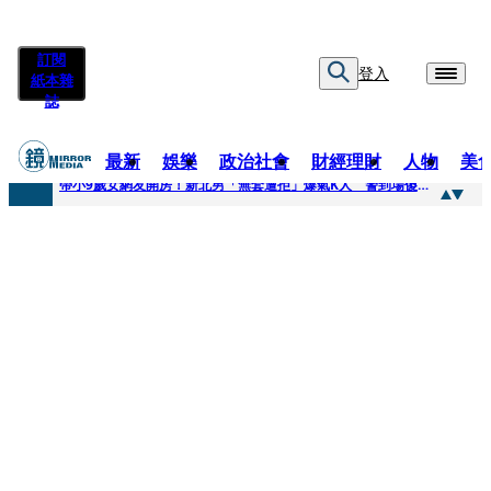
訂閱
登入
紙本雜
誌
最新
娛樂
政治社會
財經理財
人物
美
快訊
帶小9歲女網友開房！新北男「無套遭拒」爆氣K人 警到場傻眼搜到手銬、改造槍
快訊
natori再訪台北人氣爆棚 〈Overdose〉一響全場尖叫「I Love You Taipei」
快訊
42歲情色片女星宣布閃嫁「前職棒投手」！ 她甜讚老公「投球速度快」：擄獲我的心