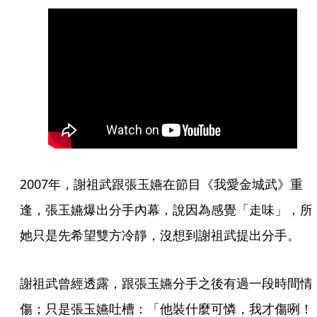
2007年，謝祖武跟張玉嬿在節目《我愛金城武》重
逢，張玉嬿爆出分手內幕，說因為感覺「走味」，所
她只是先希望雙方冷靜，沒想到謝祖武提出分手。
謝祖武曾經透露，跟張玉嬿分手之後有過一段時間情
傷；只是張玉嬿吐槽：「他裝什麼可憐，我才傷咧！