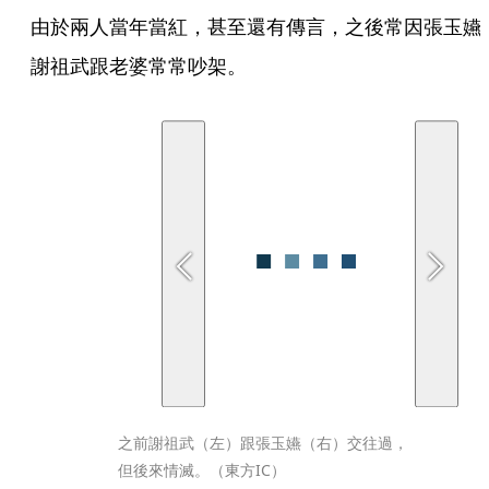
由於兩人當年當紅，甚至還有傳言，之後常因張玉嬿
謝祖武跟老婆常常吵架。
之前謝祖武（左）跟張玉嬿（右）交往過，
但後來情滅。（東方IC）