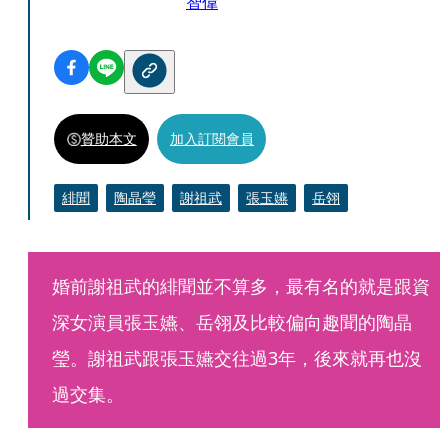
智偉
贊助本文
加入訂閱會員
緋聞
陶晶瑩
謝祖武
張玉嬿
岳翎
婚前謝祖武的緋聞並不算多，最有名的就是跟資
深女演員張玉嬿、岳翎及比較偏向趣聞的陶晶
瑩。謝祖武跟張玉嬿交往過3年，後來就再也沒
過交集。