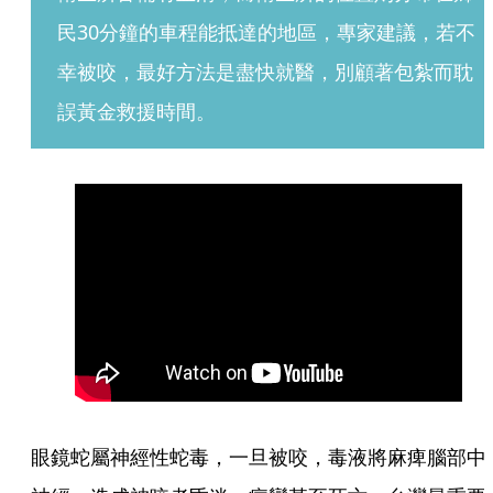
民30分鐘的車程能抵達的地區，專家建議，若不
幸被咬，最好方法是盡快就醫，別顧著包紮而耽
誤黃金救援時間。
眼鏡蛇屬神經性蛇毒，一旦被咬，毒液將麻痺腦部中