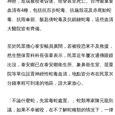
神經，造成被咬者昏迷、痙攣甚至死亡。台灣最重要
血清有4種，包括抗百步蛇毒、抗龜殼花及赤尾鮐蛇
毒、抗雨傘節、飯匙倩蛇毒及抗鎖鏈蛇毒，這些血清
大醫院皆有齊備。
至於民眾擔心泰安幅員廣闊，若被咬恐來不及救援，
然生態保育科科長張葦表示，民眾近年屢次通傳眼鏡
出沒，泰安鄉已在泰安鄉衛生所、象鼻衛生室、苗栗
院等單位設置神經性蛇毒血清，地點皆分布在民眾30
分鐘車程可到達的地區，請大家放心。
「不論什麼蛇，先當毒蛇處置。」蛇類專家陳元龍則
議，如果不幸被咬，在不了解蛇種類的情況下，一律