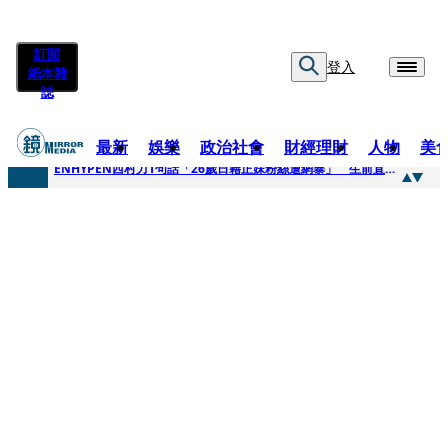
訂閱
登入
紙本雜
誌
最新
娛樂
政治社會
財經理財
人物
美
快訊
ENHYPEN西村力1句話「26歲日籍正妹粉絲遭網暴」 生前直播震撼畫面全網瘋傳！警方證實死訊
快訊
捨量保價奏效！華邦電DRAM價翻倍 五成產能已綁長約
快訊
台糖遭羅織入罪 黃智賢批掩護中聯政客、政黨「台灣之恥」