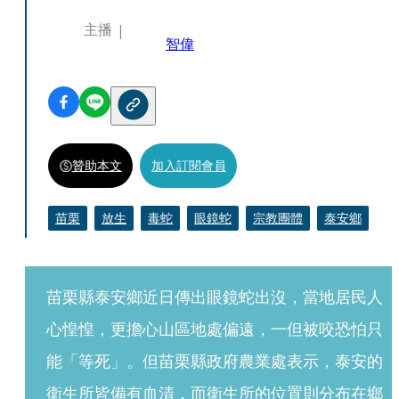
主播
智偉
贊助本文
加入訂閱會員
苗栗
放生
毒蛇
眼鏡蛇
宗教團體
泰安鄉
苗栗縣泰安鄉近日傳出眼鏡蛇出沒，當地居民人
心惶惶，更擔心山區地處偏遠，一但被咬恐怕只
能「等死」。但苗栗縣政府農業處表示，泰安的
衛生所皆備有血清，而衛生所的位置則分布在鄉