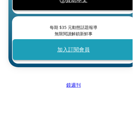
每期 $
35
元動態話題報導
無限閱讀解鎖新鮮事
加入訂閱會員
鏡週刊