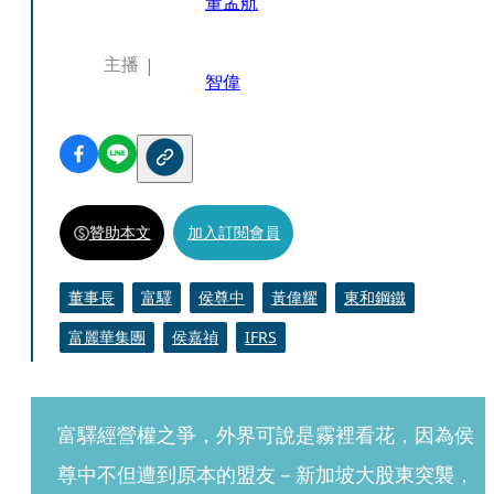
董孟航
主播
智偉
贊助本文
加入訂閱會員
董事長
富驛
侯尊中
黃偉耀
東和鋼鐵
富麗華集團
侯嘉禎
IFRS
富驛經營權之爭，外界可說是霧裡看花，因為侯
尊中不但遭到原本的盟友－新加坡大股東突襲，