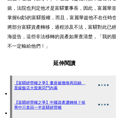
疵，法院也判定他才是富驛董事長，因此，富麗華並
掌握6成5的富驛股權，而且，富麗華趁他不在任時也
將部分富驛資產轉移，過程涉及不法，富驛對此已經
海提告，這些非法移轉的資產如果查清楚，「我的股
不一定輸給他們！」
延伸閱讀
【富驛經營權之爭】董座被撤換再回鍋
星級飯店大股東惡鬥內幕
【富驛經營權之爭】中國資產遭轉移？侯
尊中只拿回一半富驛經營權