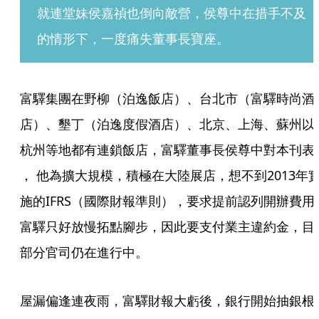
就連堂妹侯嘉禎也倒向敵營，侯尊中在措手不及
的情形下，一度痛失董事長寶座。
富驛集團在野柳（泊逸飯店）、台北市（富驛時尚酒
店）、墾丁（泊逸度假酒店）、北京、上海、蘇州以
杭州等地都有連鎖飯店，富驛董事長侯尊中對本刊表示
， 他為擴大規模，積極在大陸展店，想不到2013年
施的IFRS（國際財報準則），要求提前認列開辦費用
富驛只好放慢拓點腳步，因此要支付業主違約金，目
部分官司仍在進行中。
屋漏偏逢連夜雨，富驛財報大虧後，銀行開始抽銀根