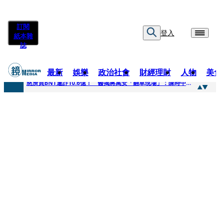
訂閱
登入
紙本雜
誌
最新
娛樂
政治社會
財經理財
人物
美
快訊
慈濟買BNT遭詐10.6億！ 醫揭蔣萬安「翻車現場」：陳時中當年是阻止被騙
快訊
慈濟挨詐十億／跟陳時中道歉？ 蔣萬安嗆：當時政府買夠疫苗民間就不用採購
快訊
員工建文陪睡機場爆紅！狂接20業配 Joeman幫算「買房頭期款」驚喊：換作我也想離職