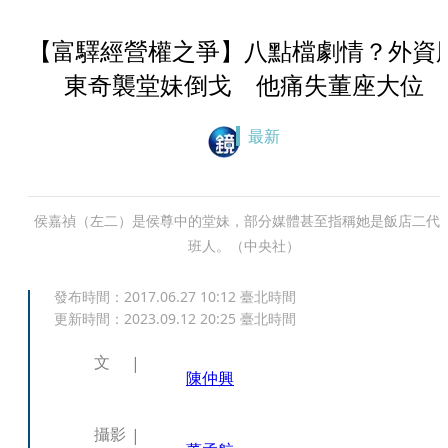
【富驛經營權之爭】八點檔劇情？外資
東奇襲堂妹倒戈 他痛失董座大位
最新
侯嘉禎（左二）是侯尊中的堂妹，部分媒體甚至指稱她是飯店二代
班人。（中央社）
發布時間：
2017.06.27 10:12
臺北時間
更新時間：
2023.09.12 20:25
臺北時間
文
陳仲興
攝影