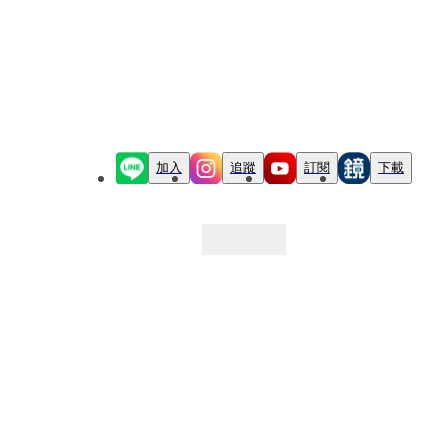
加入
追蹤
訂閱
下載
最新文章