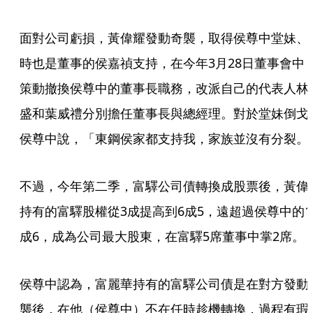
面對公司虧損，黃偉耀發動奇襲，取得侯尊中堂妹、
時也是董事的侯嘉禎支持，在今年3月28日董事會中
策動撤換侯尊中的董事長職務，改派自己的代表人林
盛和葉威禮分別擔任董事長與總經理。對於堂妹倒戈
侯尊中說，「東鋼侯家都支持我，家族並沒有分裂。
不過，今年第二季，富驛公司債轉換成股票後，黃偉
持有的富驛股權從3成提高到6成5，遠超過侯尊中的1
成6，成為公司最大股東，在富驛5席董事中掌2席。
侯尊中認為，富麗華持有的富驛公司債是在對方發動
襲後，在他（侯尊中）不在任時趁機轉換，過程有瑕