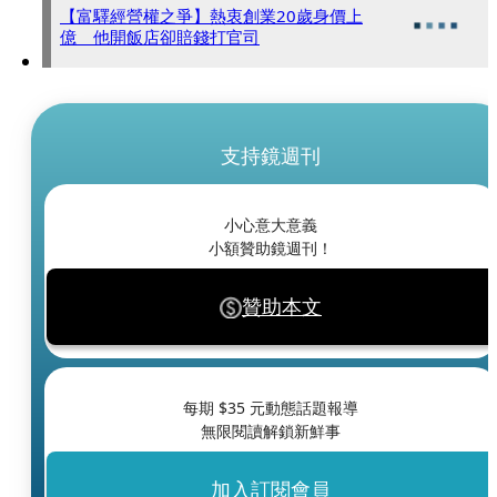
【富驛經營權之爭】熱衷創業20歲身價上
億 他開飯店卻賠錢打官司
支持鏡週刊
小心意大意義
小額贊助鏡週刊！
贊助本文
每期 $
35
元動態話題報導
無限閱讀解鎖新鮮事
加入訂閱會員