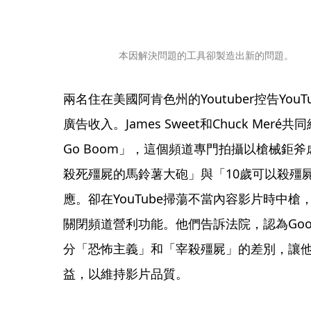
本因解決問題的工具卻製造出新的問題。
兩名住在美國阿肯色州的Youtuber控告Yo
廣告收入。James Sweet和Chuck Meré
Go Boom」，這個頻道專門拍攝以槍械鉅
殺死殭屍的馬鈴薯大砲」與「10歲可以殺殭
應。卻在YouTube掃蕩不當內容影片時中
關閉頻道營利功能。他們告訴法院，認為Googl
分「恐怖主義」和「宰殺殭屍」的差別，讓
益，以維持影片品質。