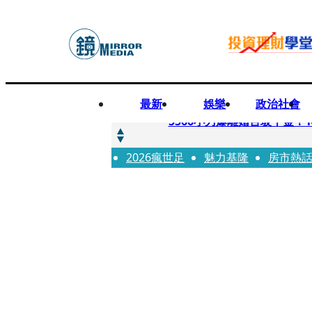
最新
娛樂
政治社會
快訊
5566小刀爆離婚台玻千金
2026瘋世足
快訊
魅力基隆
房市熱
徐莉玲喪子劇變／徐莉玲「
快訊
醫美偷拍案無影像網紅律師仍