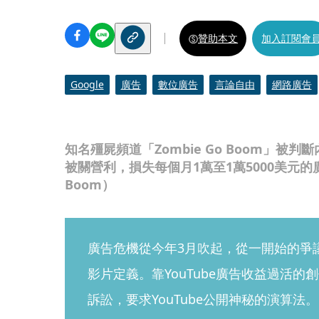
贊助本文
加入訂閱會
Google
廣告
數位廣告
言論自由
網路廣告
知名殭屍頻道「Zombie Go Boom」
被關營利，損失每個月1萬至1萬5000美元的廣
Boom）
廣告危機從今年3月吹起，從一開始的爭
影片定義。靠YouTube廣告收益過活
訴訟，要求YouTube公開神秘的演算法。