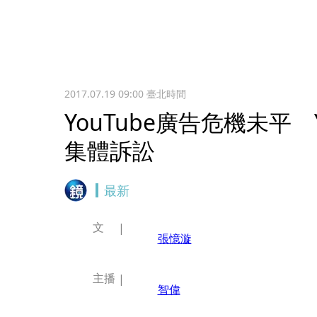
2017.07.19 09:00
臺北時間
YouTube廣告危機未平 
集體訴訟
最新
文
張憶漩
主播
智偉