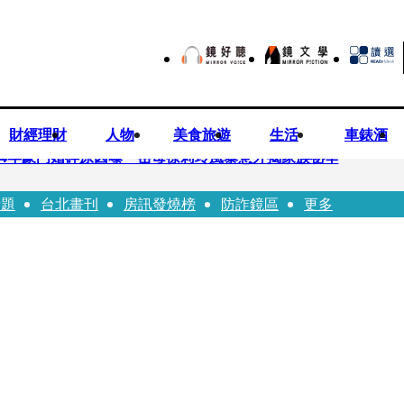
財經理財
人物
美食旅遊
生活
車錶酒
！14年豪門婚碎原因曝 岳母徐莉玲風暴意外揭家族祕辛
話題
台北畫刊
房訊發燒榜
防詐鏡區
更多
巨大哀傷足不出戶」 解密長子身世
喊提告 學者：須具備侵權要件