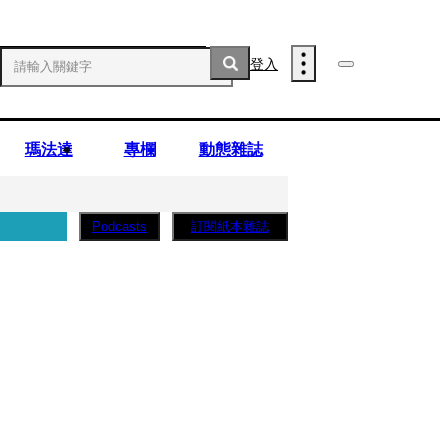
登入
瑪法達
專欄
動態雜誌
訂閱紙本雜誌
Podcasts