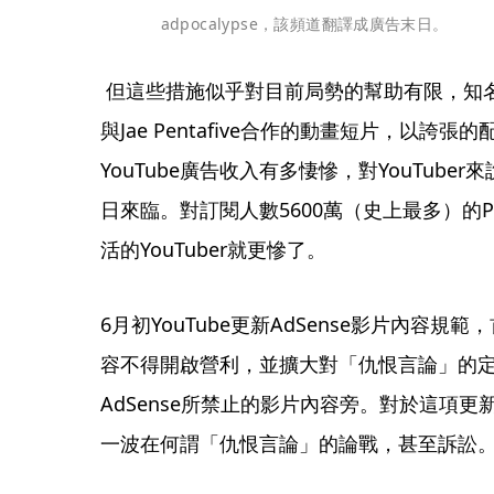
adpocalypse，該頻道翻譯成廣告末日。
 但這些措施似乎對目前局勢的幫助有限，知名網紅PewDiePie在6月中上傳一部
與Jae Pentafive合作的動畫短片，以
YouTube廣告收入有多悽慘，對YouTub
日來臨。對訂閱人數5600萬（史上最多）的Pew
活的YouTuber就更慘了。 
6月初YouTube更新AdSense影片內容
容不得開啟營利，並擴大對「仇恨言論」的定義
AdSense所禁止的影片內容旁。對於這項
一波在何謂「仇恨言論」的論戰，甚至訴訟