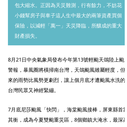
包大縮水。正因為天災難測，行有餘力，不妨花
小錢幫房子與車子這人生中最大的兩筆資產買個
保險，以減輕「萬一」天災降臨，所釀成的重大
財產損失。
8月21日中央氣象局發布今年第13號輕颱天鴿陸上颱
警報，暴風圈將橫掃南台灣，天鴿颱風雖屬輕度，但
來的雨勢比風勢更劇烈，讓上個月底才遭颱風水洗的
台灣民眾又神經緊繃。
7月底尼莎颱風「快閃」，海棠颱風接棒，屏東縣首
其衝，成為今夏雙颱重災區，8個鄉鎮大淹水，最深