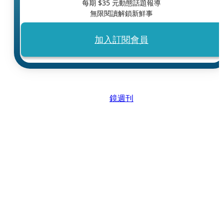
每期 $
35
元動態話題報導
無限閱讀解鎖新鮮事
加入訂閱會員
鏡週刊