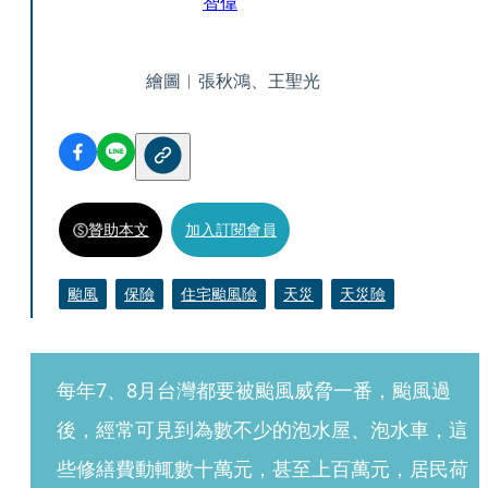
智偉
繪圖︱張秋鴻、王聖光
贊助本文
加入訂閱會員
颱風
保險
住宅颱風險
天災
天災險
每年7、8月台灣都要被颱風威脅一番，颱風過
後，經常可見到為數不少的泡水屋、泡水車，這
些修繕費動輒數十萬元，甚至上百萬元，居民荷