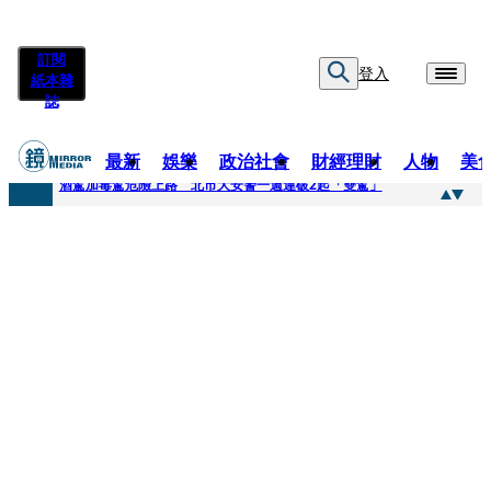
訂閱
登入
紙本雜
誌
最新
娛樂
政治社會
財經理財
人物
美
快訊
酒駕加毒駕危險上路 北市大安警一週連破2起「雙駕」
快訊
Ozone黃文廷、FEniX夏浦洋組「神隊友」 邱以太、林亭莉熱血狂奔殺青淚崩
快訊
AKIRA台北唱到一半突收兒子告白「爸爸I LOVE YOU」 驚喜林志玲同步曝光父親節「披薩蛋糕」