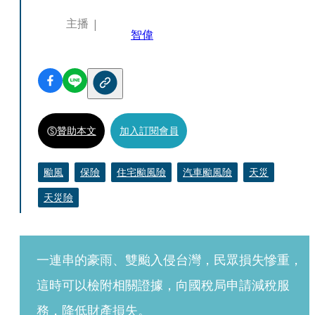
主播
智偉
贊助本文
加入訂閱會員
颱風
保險
住宅颱風險
汽車颱風險
天災
天災險
一連串的豪雨、雙颱入侵台灣，民眾損失慘重，
這時可以檢附相關證據，向國稅局申請減稅服
務，降低財產損失。