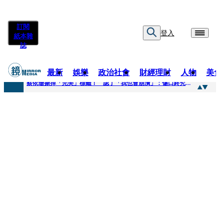
訂閱
登入
紙本雜
誌
最新
娛樂
政治社會
財經理財
人物
美
快訊
蔡依珊撕掉「完美」標籤！ 認了「我也會崩潰」：傷口終究會癒合
快訊
超模米蘭達離婚奧蘭多布魯13年！ 罕談前夫「像哥哥一樣」曝相處模式
快訊
酒駕加毒駕危險上路 北市大安警一週連破2起「雙駕」