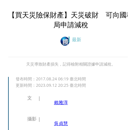
【買天災險保財產】天災破財 可向國
局申請減稅
最新
天災導致財產損失，記得檢附相關證據申請減稅。
發布時間：
2017.08.24 06:19
臺北時間
更新時間：
2023.09.12 20:25
臺北時間
文
賴雅淳
攝影
吳貞慧