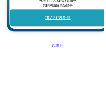
每期 $
35
元動態話題報導
無限閱讀解鎖新鮮事
加入訂閱會員
鏡週刊