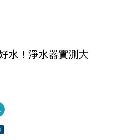
好水！淨水器實測大
員
S