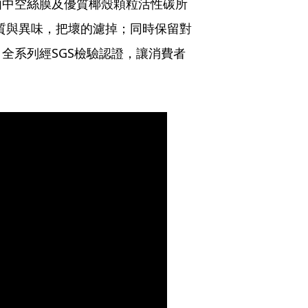
由中空絲膜及優質椰殼顆粒活性碳所
雜質與異味，把壞的濾掉；同時保留對
全系列經SGS檢驗認證，讓消費者