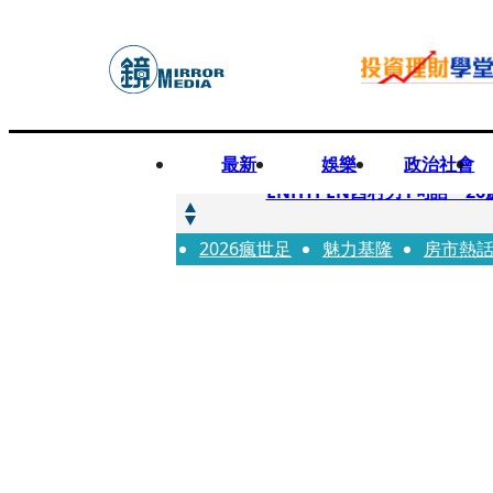
最新
娛樂
政治社會
快訊
ENHYPEN西村力1句話
2026瘋世足
快訊
魅力基隆
房市熱
捨量保價奏效！華邦電DRA
快訊
台糖遭羅織入罪 黃智賢批