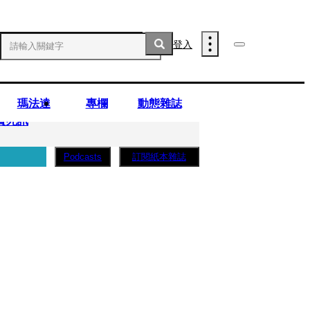
登入
瑪法達
專欄
動態雜誌
實死訊
訂閱紙本雜誌
Podcasts