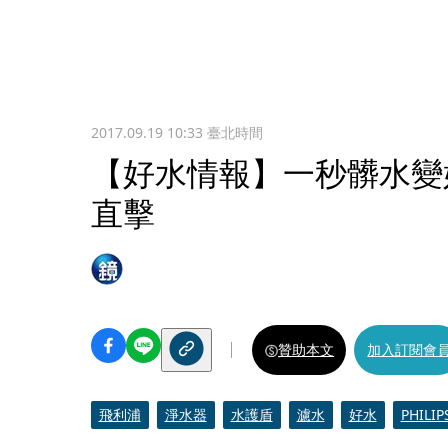
2017.09.19 10:33
臺北時間
【好水情報】一秒髒水變
直擊
贊助本文
加入訂閱會
飛利浦
淨水器
水護盾
濾水
好水
PHILIP