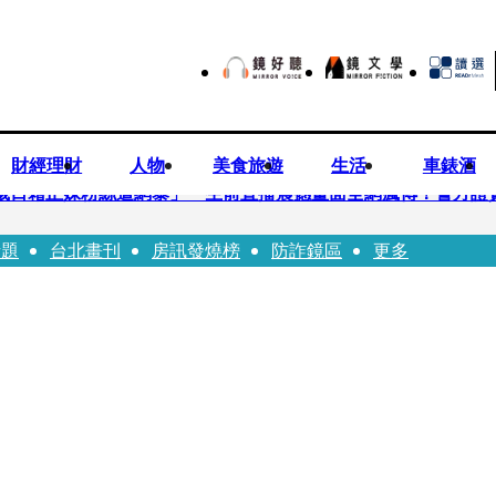
財經理財
人物
美食旅遊
生活
車錶酒
「26歲日籍正妹粉絲遭網暴」 生前直播震撼畫面全網瘋傳！警方證
話題
台北畫刊
房訊發燒榜
防詐鏡區
更多
M價翻倍 五成產能已綁長約
掩護中聯政客、政黨「台灣之恥」